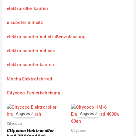
elektroroller kaufen
e scooter mit sitz
elektro scooter mit straßenzulassung
elektro scooter mit sitz
elektro scooter kaufen
Mocha Elektrofahrrad
Citycoco-Fehlerbehebung
Original
Current
Original
Current
price
price
price
price
Angebot!
Angebot!
was:
is:
was:
is:
CHF 3'783.00.
CHF 3'594.00.
CHF 5'217.00.
CHF 4'95
Citycoco
Citycoco Elektroroller
Citycoco