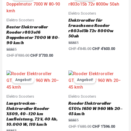
CHF 3'930.00.
CHF 3'733.00.
CHF 4'845.00.
CHF 4'60
Elektro Scooters
Elektroroller für
Elektro Scooters
Erwachsene Rooder
Bester Elektroroller
r803o15b 72v 8000w
Rooder r803o16
50ah
Doppelmotor 7000 W 80-
90 km/h
Rated
CHF
4'845.00
CHF
4'603.00
5.00
Rated
out of 5
CHF
3'930.00
CHF
3'733.00
5.00
out of 5
Original
Current
Original
Current
price
price
price
price
Angebot!
Angebot!
was:
is:
was:
is:
CHF 6'000.00.
CHF 5'700.00.
CHF 1'680.00.
CHF 1'59
Elektro Scooters
Elektro Scooters
Langstrecken-
Rooder Elektroroller
Elektroroller Rooder
GT01s 1650 W 960 Wh 20–
XS09, 40–120 km
45 km/h
Laufleistung, 72 V, 40 Ah,
10.000 W, 110 km/h
Rated
CHF
1'680.00
CHF
1'596.00
5.00