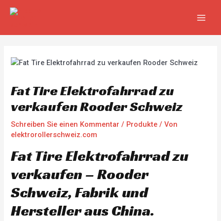
Zum
Beitragsnavigation
MAIN
Inhalt
MEN
springen
Fat Tire Elektrofahrrad zu
verkaufen Rooder Schweiz
Schreiben Sie einen Kommentar
/
Produkte
/ Von
elektrorollerschweiz.com
Fat Tire Elektrofahrrad zu
verkaufen – Rooder
Schweiz, Fabrik und
Hersteller aus China.