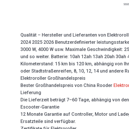
0
out
of
Ra
5
0
out
of
5
Qualität – Hersteller und Lieferanten von Elektrorol
2024 2025 2026 Benutzerdefinierter leistungsstarke
3000 W, 4000 W usw. Maximale Geschwindigkeit: 25
und so weiter. Batterie: 10ah 12ah 13ah 20ah 30ah 
Kilometerstand: 15 km bis 120 km, abhängig von Ih
oder Stadtstraßenreifen, 8, 10, 12, 14 und andere 
Elektroroller Großhandelspreis
Bester Großhandelspreis von China Rooder
Elektro
Lieferung
Die Lieferzeit beträgt 7–60 Tage, abhängig von d
Escooter-Garantie
12 Monate Garantie auf Controller, Motor und Ladege
Ersatzteile sind verfügbar.
Zertifikate für Elektroroller