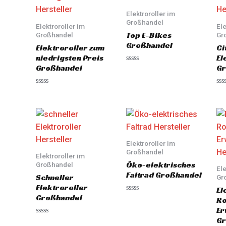
Elektroroller im
Großhandel
Elektroroller im
Ele
Top E-Bikes
Großhandel
Gr
Großhandel
Elektroroller zum
Ci
niedrigsten Preis
El
Großhandel
Gr
Rated
0
out
of
Rated
Ra
5
0
0
out
out
of
of
5
5
Elektroroller im
Großhandel
Elektroroller im
Öko-elektrisches
Großhandel
Ele
Faltrad Großhandel
Schneller
Gr
Elektroroller
El
Großhandel
Rated
Ro
0
Er
out
of
Gr
Rated
5