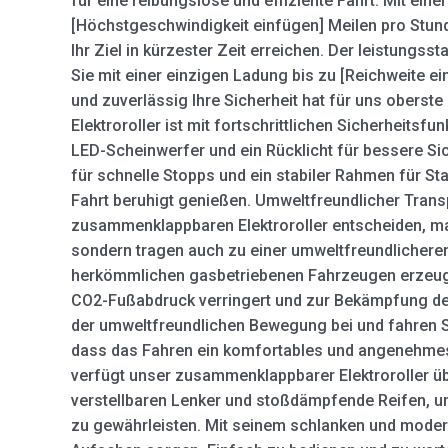
für eine reibungslose und effiziente Fahrt. Mit ein
[Höchstgeschwindigkeit einfügen] Meilen pro Stun
Ihr Ziel in kürzester Zeit erreichen. Der leistungss
Sie mit einer einzigen Ladung bis zu [Reichweite e
und zuverlässig Ihre Sicherheit hat für uns oberst
Elektroroller ist mit fortschrittlichen Sicherheitsfu
LED-Scheinwerfer und ein Rücklicht für bessere Si
für schnelle Stopps und ein stabiler Rahmen für Stab
Fahrt beruhigt genießen. Umweltfreundlicher Trans
zusammenklappbaren Elektroroller entscheiden, mac
sondern tragen auch zu einer umweltfreundlichere
herkömmlichen gasbetriebenen Fahrzeugen erzeugt 
CO2-Fußabdruck verringert und zur Bekämpfung der
der umweltfreundlichen Bewegung bei und fahren Sie
dass das Fahren ein komfortables und angenehmes 
verfügt unser zusammenklappbarer Elektroroller übe
verstellbaren Lenker und stoßdämpfende Reifen, u
zu gewährleisten. Mit seinem schlanken und moder