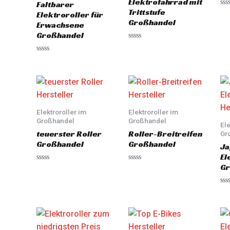
Elektrofahrrad mit
Faltbarer
Trittstufe
Ra
Elektroroller für
0
Großhandel
Erwachsene
out
of
Großhandel
5
Rated
0
Rated
out
0
of
out
5
of
5
Elektroroller im
Elektroroller im
Großhandel
Großhandel
Ele
teuerster Roller
Roller-Breitreifen
Gr
Großhandel
Großhandel
Ja
El
Gr
Rated
Rated
0
0
out
out
of
of
Ra
5
5
0
out
of
5