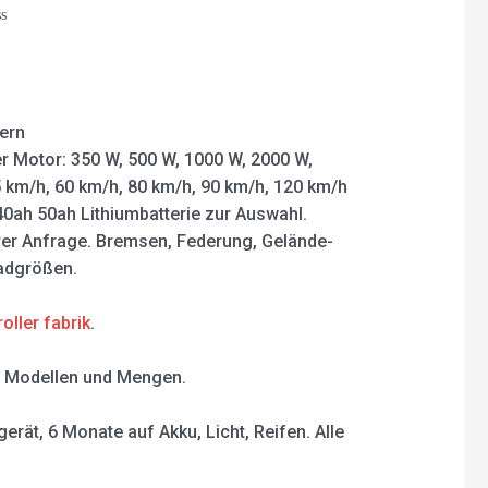
0
out
of
ted
5
lern
r Motor: 350 W, 500 W, 1000 W, 2000 W,
 km/h, 60 km/h, 80 km/h, 90 km/h, 120 km/h
40ah 50ah Lithiumbatterie zur Auswahl.
rer Anfrage. Bremsen, Federung, Gelände-
Radgrößen.
roller fabrik
.
en Modellen und Mengen.
rät, 6 Monate auf Akku, Licht, Reifen. Alle