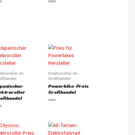
ted
Rated
0
out
of
5
ktroroller im
Elektroroller im
oßhandel
Großhandel
panischer
Powerbike-Preis
ektroroller
Großhandel
oßhandel
Rated
0
ted
out
of
5