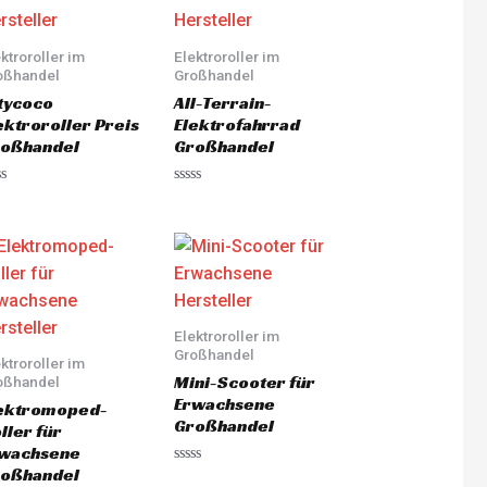
ktroroller im
Elektroroller im
oßhandel
Großhandel
tycoco
All-Terrain-
ektroroller Preis
Elektrofahrrad
oßhandel
Großhandel
ted
Rated
0
out
of
5
Elektroroller im
Großhandel
ktroroller im
Mini-Scooter für
oßhandel
Erwachsene
ektromoped-
Großhandel
ller für
wachsene
oßhandel
Rated