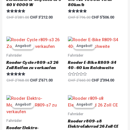
60 V 4000 W
80km/h
Rated
Rated
CHF
3'381.00
CHF
3'212.00
CHF
5'796.00
CHF
5'506.00
5.00
5.00
out of 5
out of 5
Original
Current
Original
Current
price
price
price
price
Angebot!
Angebot!
Angebot!
Angebot!
was:
is:
was:
is:
CHF 2'968.00.
CHF 2'671.00.
CHF 2'660.00.
CHF 2'39
Fahrräder
Fahrräder
Rooder Cycle r809-s3 26
Rooder E-Bike R809-S4
Zoll Reifen zu verkaufen
40–60 km Reichweite
Rated
R
CHF
2'968.00
CHF
2'671.00
CHF
2'660.00
CHF
2'394.00
5.00
a
out of 5
t
e
d
0
Original
Current
Original
Current
o
price
price
price
price
u
Angebot!
Angebot!
Angebot!
Angebot!
was:
is:
was:
is:
t
o
CHF 2'893.00.
CHF 2'603.00.
CHF 2'893.00.
CHF 2'60
Fahrräder
f
5
Rooder r809-s8
Fahrräder
Elektrofahrrad 26 Zoll CE
Rooder Elektro-