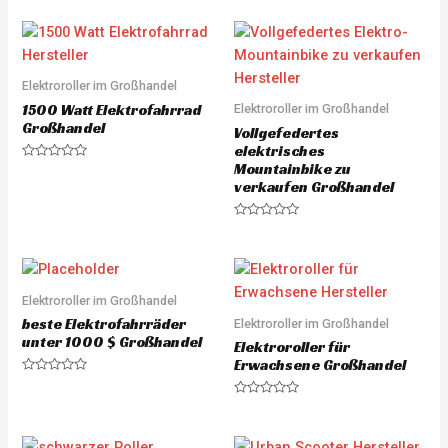
a
a
t
t
e
e
d
d
0
0
o
o
u
u
Elektroroller im Großhandel
t
t
o
o
1500 Watt Elektrofahrrad
Elektroroller im Großhandel
f
f
5
5
Großhandel
Vollgefedertes
elektrisches
Mountainbike zu
R
a
verkaufen Großhandel
t
e
d
R
0
a
o
t
u
e
t
d
o
0
f
o
Elektroroller im Großhandel
5
u
beste Elektrofahrräder
Elektroroller im Großhandel
t
o
unter 1000 $ Großhandel
Elektroroller für
f
5
Erwachsene Großhandel
R
a
R
t
a
e
t
d
e
0