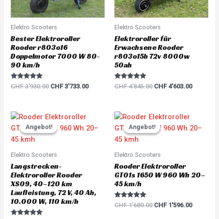
Elektro Scooters
Elektro Scooters
Bester Elektroroller
Elektroroller für
Rooder r803o16
Erwachsene Rooder
Doppelmotor 7000 W 80-
r803o15b 72v 8000w
90 km/h
50ah
Rated
Rated
CHF
3'930.00
CHF
3'733.00
CHF
4'845.00
CHF
4'603.00
5.00
5.00
out of 5
out of 5
Original
Current
Original
Current
price
price
price
price
Angebot!
Angebot!
Angebot!
Angebot!
was:
is:
was:
is:
CHF 6'000.00.
CHF 5'700.00.
CHF 1'680.00.
CHF 1'59
Elektro Scooters
Elektro Scooters
Langstrecken-
Rooder Elektroroller
Elektroroller Rooder
GT01s 1650 W 960 Wh 20–
XS09, 40–120 km
45 km/h
Laufleistung, 72 V, 40 Ah,
10.000 W, 110 km/h
Rated
CHF
1'680.00
CHF
1'596.00
5.00
out of 5