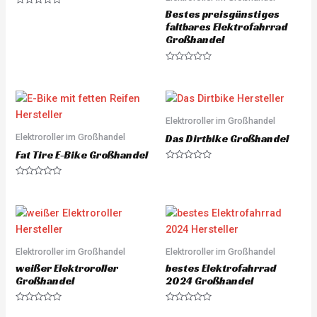
5
R
Bestes preisgünstiges
a
faltbares Elektrofahrrad
t
e
Großhandel
d
0
o
R
u
a
t
t
o
e
f
d
5
0
o
Elektroroller im Großhandel
u
Elektroroller im Großhandel
t
Das Dirtbike Großhandel
o
Fat Tire E-Bike Großhandel
f
5
R
a
R
t
a
e
t
d
e
0
d
o
0
u
o
t
u
o
Elektroroller im Großhandel
Elektroroller im Großhandel
t
f
o
5
weißer Elektroroller
bestes Elektrofahrrad
f
5
Großhandel
2024 Großhandel
R
R