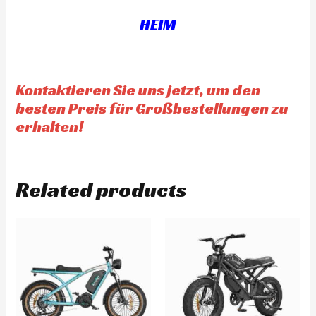
t
o
f
HEIM
5
Kontaktieren Sie uns jetzt, um den
besten Preis für Großbestellungen zu
erhalten!
Related products