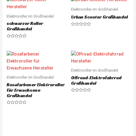
d
o
0
u
o
Elektroroller im Großhandel
t
u
o
Elektroroller im Großhandel
t
Urban Scooter Großhandel
f
o
5
schwarzer Roller
f
5
Großhandel
R
a
t
e
R
d
a
0
t
o
e
u
d
t
0
o
o
f
u
5
Elektroroller im Großhandel
t
o
Offroad-Elektrofahrrad
Elektroroller im Großhandel
f
5
Großhandel
Rosafarbener Elektroroller
für Erwachsene
Großhandel
R
a
t
e
R
d
a
0
t
o
e
u
d
t
0
o
o
f
u
5