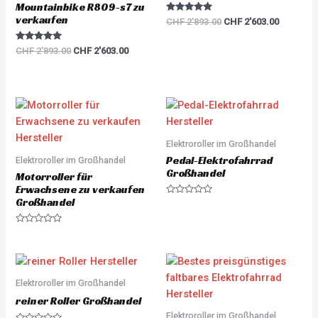
Mountainbike R809-s7 zu
verkaufen
Rated
CHF
2'893.00
CHF
2'603.00
5.00
out of 5
Rated
CHF
2'893.00
CHF
2'603.00
5.00
out of 5
Elektroroller im Großhandel
Pedal-Elektrofahrrad
Elektroroller im Großhandel
Großhandel
Motorroller für
Erwachsene zu verkaufen
Großhandel
R
a
t
e
R
d
a
0
t
o
e
u
d
t
0
o
o
Elektroroller im Großhandel
f
u
5
t
reiner Roller Großhandel
o
Elektroroller im Großhandel
f