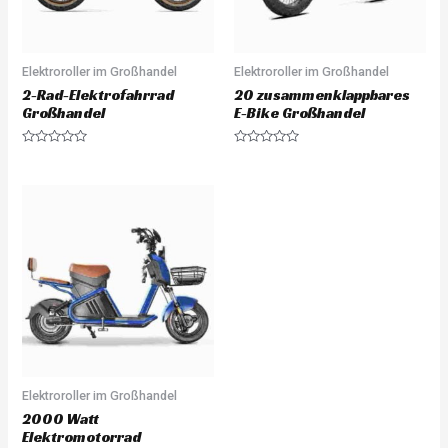
Elektroroller im Großhandel
Elektroroller im Großhandel
2-Rad-Elektrofahrrad
20 zusammenklappbares
Großhandel
E-Bike Großhandel
Rated
Rated
0
0
out
out
of
of
5
5
Elektroroller im Großhandel
2000 Watt
Elektromotorrad