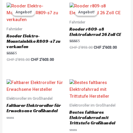
d
0
Original
Current
Original
Current
o
price
price
price
price
u
Angebot!
Angebot!
Angebot!
Angebot!
was:
is:
was:
is:
t
o
CHF 2'893.00.
CHF 2'603.00.
CHF 2'893.00.
CHF 2'60
Fahrräder
f
5
Rooder r809-s8
Fahrräder
Elektrofahrrad 26 Zoll CE
Rooder Elektro-
Mountainbike R809-s7 zu
verkaufen
Rated
CHF
2'893.00
CHF
2'603.00
5.00
out of 5
Rated
CHF
2'893.00
CHF
2'603.00
5.00
out of 5
Elektroroller im Großhandel
Faltbarer Elektroroller für
Elektroroller im Großhandel
Erwachsene Großhandel
Bestes faltbares
Elektrofahrrad mit
Trittstufe Großhandel
R
a
t