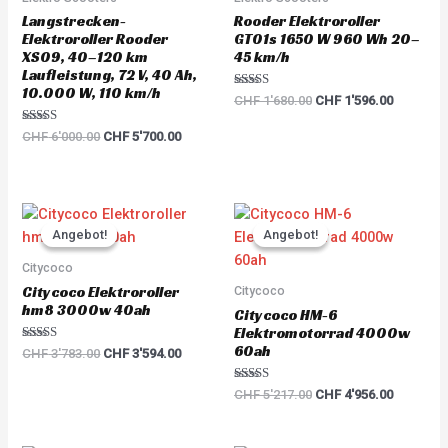
Langstrecken-
Rooder Elektroroller
Elektroroller Rooder
GT01s 1650 W 960 Wh 20–
XS09, 40–120 km
45 km/h
Laufleistung, 72 V, 40 Ah,
10.000 W, 110 km/h
Rated
CHF
1'680.00
CHF
1'596.00
5.00
out of 5
Rated
CHF
6'000.00
CHF
5'700.00
5.00
out of 5
Original
Current
Original
Current
price
price
price
price
Angebot!
Angebot!
Angebot!
Angebot!
was:
is:
was:
is:
CHF 3'783.00.
CHF 3'594.00.
CHF 5'217.00.
CHF 4'95
Citycoco
Citycoco Elektroroller
Citycoco
hm8 3000w 40ah
Citycoco HM-6
Elektromotorrad 4000w
60ah
Rated
CHF
3'783.00
CHF
3'594.00
5.00
out of 5
Rated
CHF
5'217.00
CHF
4'956.00
5.00
out of 5