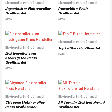
u
u
Elektroroller im Großhandel
Elektroroller im Großhandel
t
t
o
o
Japanischer Elektroroller
Powerbike-Preis
f
f
5
5
Großhandel
Großhandel
R
R
a
a
t
t
e
e
d
d
0
0
o
o
Elektroroller im Großhandel
u
u
Elektroroller im Großhandel
t
t
Top E-Bikes Großhandel
o
o
Elektroroller zum
f
f
5
5
niedrigsten Preis
R
a
Großhandel
t
e
d
R
0
a
o
t
u
e
t
d
o
0
f
o
5
u
Elektroroller im Großhandel
Elektroroller im Großhandel
t
o
Citycoco Elektroroller
All-Terrain-Elektrofahrrad
f
5
Preis Großhandel
Großhandel