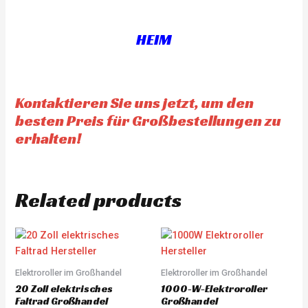
o
o
u
u
t
t
o
o
f
f
HEIM
5
5
Kontaktieren Sie uns jetzt, um den
besten Preis für Großbestellungen zu
erhalten!
Related products
Elektroroller im Großhandel
Elektroroller im Großhandel
20 Zoll elektrisches
1000-W-Elektroroller
Faltrad Großhandel
Großhandel