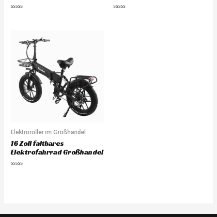
Rated
Rated
0
0
out
out
of
of
5
5
Elektroroller im Großhandel
16 Zoll faltbares
Elektrofahrrad Großhandel
Rated
0
out
of
5