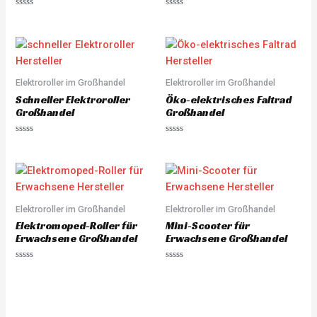
R
R
a
a
t
t
e
e
d
d
0
0
o
o
u
u
Elektroroller im Großhandel
Elektroroller im Großhandel
t
t
o
o
Schneller Elektroroller
Öko-elektrisches Faltrad
f
f
5
5
Großhandel
Großhandel
R
R
a
a
t
t
e
e
d
d
0
0
o
o
u
u
Elektroroller im Großhandel
Elektroroller im Großhandel
t
t
o
o
Elektromoped-Roller für
Mini-Scooter für
f
f
5
5
Erwachsene Großhandel
Erwachsene Großhandel
R
R
a
a
t
t
e
e
d
d
0
0