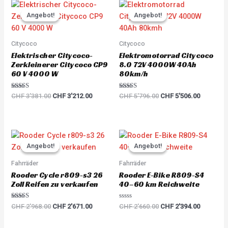
Original
Current
Original
Current
price
price
price
price
Angebot!
Angebot!
Angebot!
Angebot!
was:
is:
was:
is:
CHF 3'381.00.
CHF 3'212.00.
CHF 5'796.00.
CHF 5'50
Citycoco
Citycoco
Elektrischer Citycoco-
Elektromotorrad Citycoco
Zerkleinerer Citycoco CP9
8.0 72V 4000W 40Ah
60 V 4000 W
80km/h
Rated
Rated
CHF
3'381.00
CHF
3'212.00
CHF
5'796.00
CHF
5'506.00
5.00
5.00
out of 5
out of 5
Original
Current
Original
Current
price
price
price
price
Angebot!
Angebot!
Angebot!
Angebot!
was:
is:
was:
is:
CHF 2'968.00.
CHF 2'671.00.
CHF 2'660.00.
CHF 2'39
Fahrräder
Fahrräder
Rooder Cycle r809-s3 26
Rooder E-Bike R809-S4
Zoll Reifen zu verkaufen
40–60 km Reichweite
Rated
R
CHF
2'968.00
CHF
2'671.00
CHF
2'660.00
CHF
2'394.00
5.00
a
out of 5
t
e