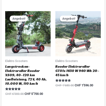
5.00
5.00
out of 5
out of 5
Original
Current
Original
Current
price
price
price
price
Angebot!
Angebot!
Angebot!
Angebot!
was:
is:
was:
is:
CHF 6'000.00.
CHF 5'700.00.
CHF 1'680.00.
CHF 1'59
Elektro Scooters
Elektro Scooters
Langstrecken-
Rooder Elektroroller
Elektroroller Rooder
GT01s 1650 W 960 Wh 20–
XS09, 40–120 km
45 km/h
Laufleistung, 72 V, 40 Ah,
10.000 W, 110 km/h
Rated
CHF
1'680.00
CHF
1'596.00
5.00
out of 5
Rated
CHF
6'000.00
CHF
5'700.00
5.00
out of 5