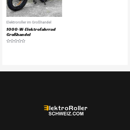
Elektroroller im Großhandel
1000-W-Elektrofahrrad
Großhandel
Rated
0
out
of
5