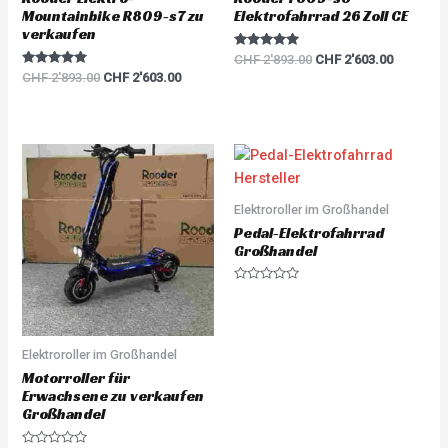
Mountainbike R809-s7 zu
Elektrofahrrad 26 Zoll CE
verkaufen
Rated
CHF
2'893.00
CHF
2'603.00
5.00
Rated
CHF
2'893.00
CHF
2'603.00
out of 5
5.00
out of 5
Elektroroller im Großhandel
Pedal-Elektrofahrrad
Großhandel
R
a
t
e
d
0
Elektroroller im Großhandel
o
u
Motorroller für
t
Erwachsene zu verkaufen
o
f
Großhandel
5