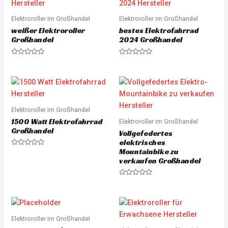
0
u
o
t
u
o
Elektroroller im Großhandel
Elektroroller im Großhandel
t
f
o
5
weißer Elektroroller
bestes Elektrofahrrad
f
5
Großhandel
2024 Großhandel
R
R
a
a
t
t
e
e
d
d
0
0
o
o
u
u
Elektroroller im Großhandel
t
t
o
o
1500 Watt Elektrofahrrad
Elektroroller im Großhandel
f
f
5
5
Großhandel
Vollgefedertes
elektrisches
Mountainbike zu
R
a
verkaufen Großhandel
t
e
d
R
0
a
o
t
u
e
t
d
o
0
f
o
Elektroroller im Großhandel
5
u