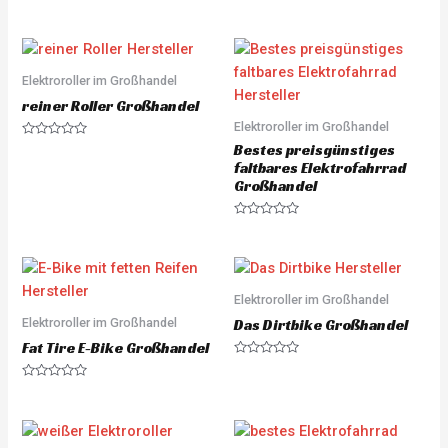
R
a
t
e
d
0
o
Elektroroller im Großhandel
u
t
reiner Roller Großhandel
o
Elektroroller im Großhandel
f
5
R
Bestes preisgünstiges
a
faltbares Elektrofahrrad
t
e
Großhandel
d
0
o
R
u
a
t
t
o
e
f
d
5
0
o
Elektroroller im Großhandel
u
Elektroroller im Großhandel
t
Das Dirtbike Großhandel
o
Fat Tire E-Bike Großhandel
f
5
R
a
R
t
a
e
t
d
e
0
d
o