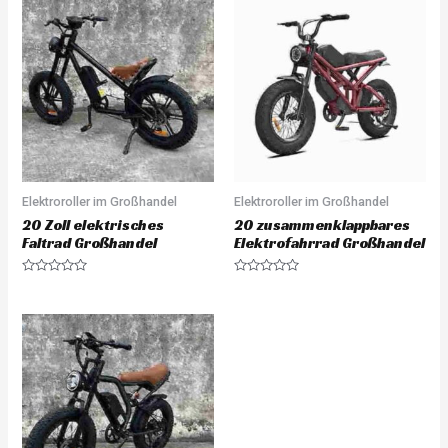
Elektroroller im Großhandel
Elektroroller im Großhandel
20 Zoll elektrisches
20 zusammenklappbares
Faltrad Großhandel
Elektrofahrrad Großhandel
Rated
Rated
0
0
out
out
of
of
5
5