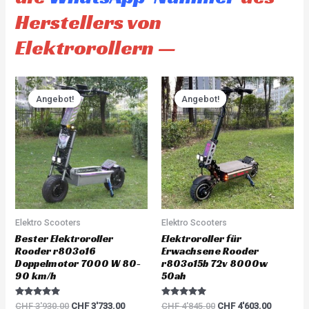
Herstellers von
Elektrorollern —
Original
Current
Original
Current
price
price
price
price
Angebot!
Angebot!
Angebot!
Angebot!
was:
is:
was:
is:
CHF 3'930.00.
CHF 3'733.00.
CHF 4'845.00.
CHF 4'60
Elektro Scooters
Elektro Scooters
Bester Elektroroller
Elektroroller für
Rooder r803o16
Erwachsene Rooder
Doppelmotor 7000 W 80-
r803o15b 72v 8000w
90 km/h
50ah
Rated
Rated
CHF
3'930.00
CHF
3'733.00
CHF
4'845.00
CHF
4'603.00