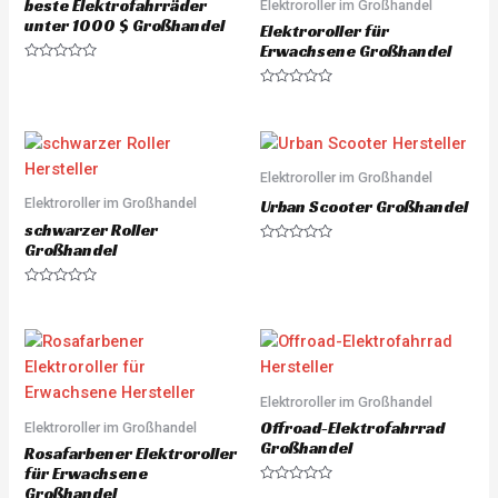
beste Elektrofahrräder
Elektroroller im Großhandel
t
o
unter 1000 $ Großhandel
Elektroroller für
f
5
Erwachsene Großhandel
R
a
R
t
a
e
t
d
e
0
d
o
0
u
o
Elektroroller im Großhandel
t
u
o
Elektroroller im Großhandel
t
Urban Scooter Großhandel
f
o
5
schwarzer Roller
f
5
Großhandel
R
a
t
e
R
d
a
0
t
o
e
u
d
t
0
o
o
f
u
5
Elektroroller im Großhandel
t
o
Offroad-Elektrofahrrad
Elektroroller im Großhandel
f
5
Großhandel
Rosafarbener Elektroroller
für Erwachsene
Großhandel
R