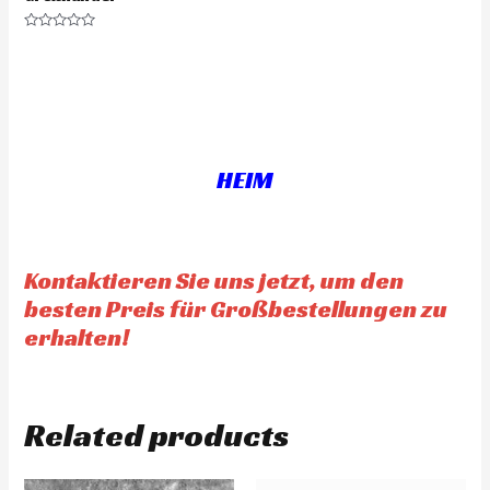
a
t
e
R
d
a
0
t
o
e
u
d
t
0
o
o
f
u
5
t
o
f
HEIM
5
Kontaktieren Sie uns jetzt, um den
besten Preis für Großbestellungen zu
erhalten!
Related products