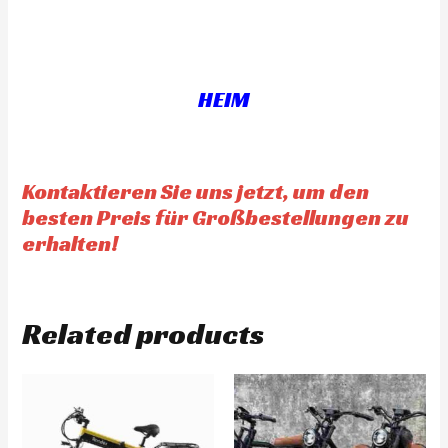
d
e
0
d
o
0
u
o
t
u
o
t
f
o
5
f
HEIM
5
Kontaktieren Sie uns jetzt, um den
besten Preis für Großbestellungen zu
erhalten!
Related products