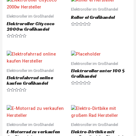
d
d
0
0
o
o
Elektroroller im Großhandel
u
u
Elektroroller im Großhandel
t
t
Roller el Großhandel
o
o
Elektroroller Citycoco
f
f
5
5
2000w Großhandel
R
a
t
e
R
d
a
0
t
o
e
u
d
t
0
o
o
Elektroroller im Großhandel
f
u
5
Elektroroller unter 100 $
Elektroroller im Großhandel
t
o
Großhandel
Elektrofahrrad online
f
5
kaufen Großhandel
R
a
R
t
a
e
t
d
e
0
d
o
0
u
o
t
u
o
Elektroroller im Großhandel
Elektroroller im Großhandel
t
f
o
5
E-Motorrad zu verkaufen
Elektro-Dirtbike mit
f
5