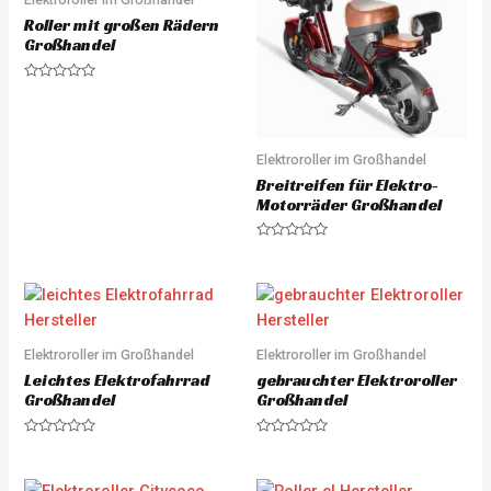
o
Roller mit großen Rädern
f
5
Großhandel
R
a
t
e
d
0
Elektroroller im Großhandel
o
u
Breitreifen für Elektro-
t
Motorräder Großhandel
o
f
5
R
a
t
e
d
0
o
u
Elektroroller im Großhandel
Elektroroller im Großhandel
t
o
Leichtes Elektrofahrrad
gebrauchter Elektroroller
f
5
Großhandel
Großhandel
R
R
a
a
t
t
e
e