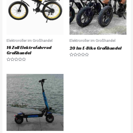
Elektroroller im Großhandel
Elektroroller im Großhandel
16 Zoll Elektrofahrrad
20 Im E-Bike Großhandel
Großhandel
Rated
0
Rated
out
0
of
out
5
of
5