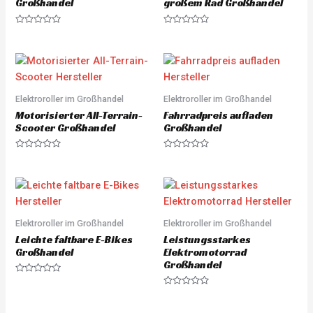
Großhandel
großem Rad Großhandel
R
R
a
a
t
t
e
e
d
d
0
0
o
o
u
u
Elektroroller im Großhandel
Elektroroller im Großhandel
t
t
o
o
Motorisierter All-Terrain-
Fahrradpreis aufladen
f
f
5
5
Scooter Großhandel
Großhandel
R
R
a
a
t
t
e
e
d
d
0
0
o
o
u
u
Elektroroller im Großhandel
Elektroroller im Großhandel
t
t
o
o
Leichte faltbare E-Bikes
Leistungsstarkes
f
f
5
5
Großhandel
Elektromotorrad
Großhandel
R
a
R
t
a
e
t