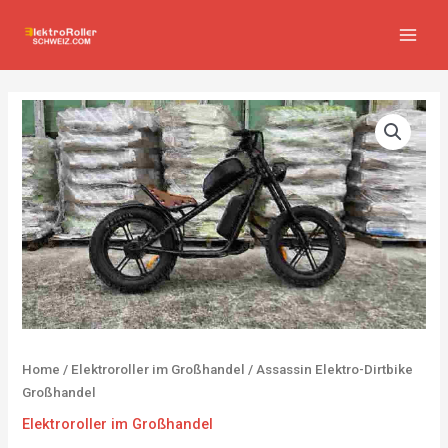
Zum
MAIN
Inhalt
MEN
springen
Home
/
Elektroroller im Großhandel
/ Assassin Elektro-Dirtbike
Großhandel
Elektroroller im Großhandel