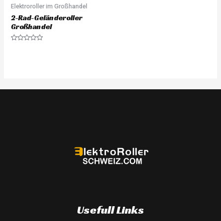
Elektroroller im Großhandel
2-Rad-Geländeroller
Großhandel
Rated
0
out
of
5
Usefull Links