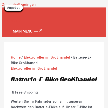
Zum Inhalt springen
Angebot!
Angebot!
Angebot!
Angebot!
Angebot!
Angebot!
Angebot!
Angebot!
Angebot!
Angebot!
Angebot!
Angebot!
Angebot!
Angebot!
Angebot!
Angebot!
Angebot!
Angebot!
Angebot!
Angebot!
Angebot!
Angebot!
Angebot!
Angebot!
MAIN MENU
Home
/
Elektroroller im Großhandel
/ Batterie-E-
Bike Großhandel
Elektroroller im Großhandel
Batterie-E-Bike Großhandel
& Free Shipping
Werten Sie Ihr Fahrraderlebnis mit unserem
hochwertigen Batterie-Ebike auf. Unser E-Bike ist