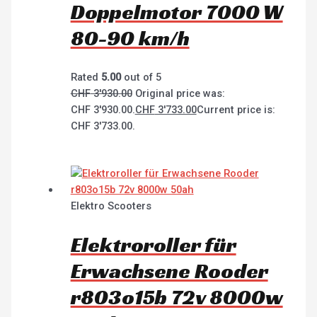
Doppelmotor 7000 W
80-90 km/h
Rated
5.00
out of 5
CHF
3'930.00
Original price was:
CHF 3'930.00.
CHF
3'733.00
Current price is:
CHF 3'733.00.
Elektro Scooters
Elektroroller für
Erwachsene Rooder
r803o15b 72v 8000w