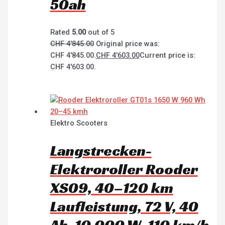
50ah
Rated
5.00
out of 5
CHF
4'845.00
Original price was:
CHF 4'845.00.
CHF
4'603.00
Current price is:
CHF 4'603.00.
Elektro Scooters
Langstrecken-
Elektroroller Rooder
XS09, 40–120 km
Laufleistung, 72 V, 40