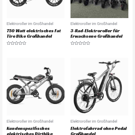
Elektroroller im Großhandel
Elektroroller im Großhandel
750 Watt elektrisches Fat
3-Rad-Elektroroller für
Tire Bike Großhandel
Erwachsene Großhandel
R
R
a
a
t
t
e
e
d
d
0
0
o
o
u
u
t
t
o
o
f
f
5
5
Elektroroller im Großhandel
Elektroroller im Großhandel
Kundenspezifisches
Elektrofahrrad ohne Pedal
elektrisches Dirtbike
Großhandel