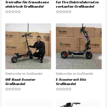
Tretroller für Erwachsene
Fat Tire Elektrofahrrad zu
elektrisch Großhandel
verkaufen Großhandel
R
R
a
a
t
t
e
e
d
d
0
0
o
o
u
u
t
t
o
o
f
f
5
5
Elektroroller im Großhandel
Elektroroller im Großhandel
Off-Road-Scooter
E-Scooter mit Sitz
Großhandel
Großhandel
R
R
a
a
t
t
e
e
d
d