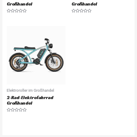
Großhandel
Großhandel
Rated
Rated
0
0
out
out
of
of
5
5
Elektroroller im Großhandel
2-Rad-Elektrofahrrad
Großhandel
Rated
0
out
of
5