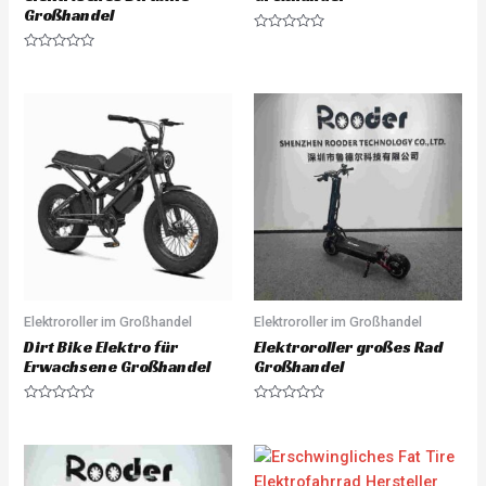
Großhandel
R
a
R
t
a
e
t
d
e
0
d
o
0
u
o
t
u
o
t
f
o
5
f
5
Elektroroller im Großhandel
Elektroroller im Großhandel
Dirt Bike Elektro für
Elektroroller großes Rad
Erwachsene Großhandel
Großhandel
R
R
a
a
t
t
e
e
d
d
0
0