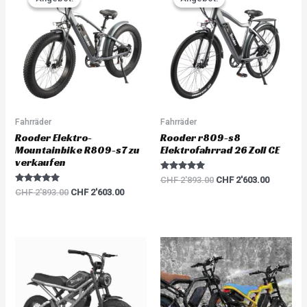
was:
is:
was:
is:
t
o
CHF 2'893.00.
CHF 2'603.00.
CHF 2'893.00.
CHF 2'60
f
5
Fahrräder
Fahrräder
Rooder Elektro-
Rooder r809-s8
Mountainbike R809-s7 zu
Elektrofahrrad 26 Zoll CE
verkaufen
Rated
CHF
2'893.00
CHF
2'603.00
5.00
Rated
CHF
2'893.00
CHF
2'603.00
out of 5
5.00
out of 5