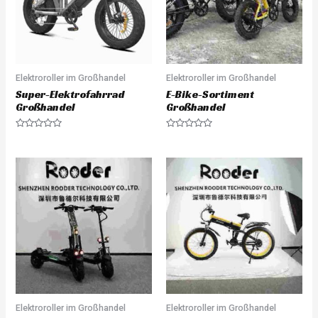
Elektroroller im Großhandel
Elektroroller im Großhandel
Super-Elektrofahrrad
E-Bike-Sortiment
Großhandel
Großhandel
R
R
a
a
t
t
e
e
d
d
0
0
o
o
u
u
t
t
o
o
f
f
5
5
Elektroroller im Großhandel
Elektroroller im Großhandel