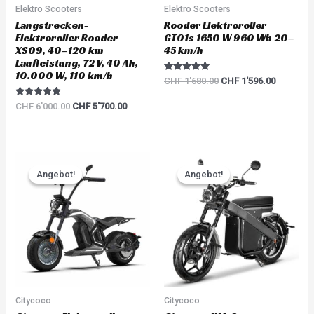
Elektro Scooters
Elektro Scooters
Langstrecken-
Rooder Elektroroller
Elektroroller Rooder
GT01s 1650 W 960 Wh 20–
XS09, 40–120 km
45 km/h
Laufleistung, 72 V, 40 Ah,
10.000 W, 110 km/h
Rated
CHF
1'680.00
CHF
1'596.00
5.00
out of 5
Rated
CHF
6'000.00
CHF
5'700.00
5.00
out of 5
Original
Current
Original
Current
price
price
price
price
Angebot!
Angebot!
Angebot!
Angebot!
was:
is:
was:
is:
CHF 3'783.00.
CHF 3'594.00.
CHF 5'217.00.
CHF 4'95
Citycoco
Citycoco