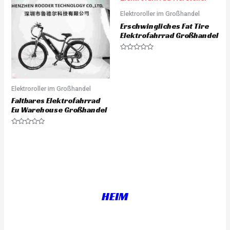
o
o
u
u
Elektroroller im Großhandel
t
t
o
o
Erschwingliches Fat Tire
f
f
5
5
Elektrofahrrad Großhandel
R
a
t
e
d
0
Elektroroller im Großhandel
o
u
Faltbares Elektrofahrrad
t
Eu Warehouse Großhandel
o
f
5
R
a
t
e
d
0
o
u
t
o
f
HEIM
5