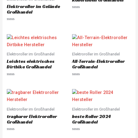
Rollerladen Großhandel
f
o
5
Elektroroller im Gelände
f
5
Großhandel
R
a
t
e
R
d
a
0
t
o
e
u
d
t
0
o
o
f
u
5
Elektroroller im Großhandel
Elektroroller im Großhandel
t
o
Leichtes elektrisches
All-Terrain-Elektroroller
f
5
Dirtbike Großhandel
Großhandel
R
R
a
a
t
t
e
e
d
d
0
0
o
o
u
u
Elektroroller im Großhandel
Elektroroller im Großhandel
t
t
o
o
tragbarer Elektroroller
beste Roller 2024
f
f
5
5
Großhandel
Großhandel
R
R