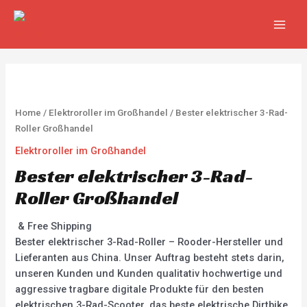
Zum
MAIN
Inhalt
MEN
springen
Home
/
Elektroroller im Großhandel
/ Bester elektrischer 3-Rad-
Roller Großhandel
Elektroroller im Großhandel
Bester elektrischer 3-Rad-
Roller Großhandel
& Free Shipping
Bester elektrischer 3-Rad-Roller – Rooder-Hersteller und
Lieferanten aus China. Unser Auftrag besteht stets darin,
unseren Kunden und Kunden qualitativ hochwertige und
aggressive tragbare digitale Produkte für den besten
elektrischen 3-Rad-Scooter, das beste elektrische Dirtbike