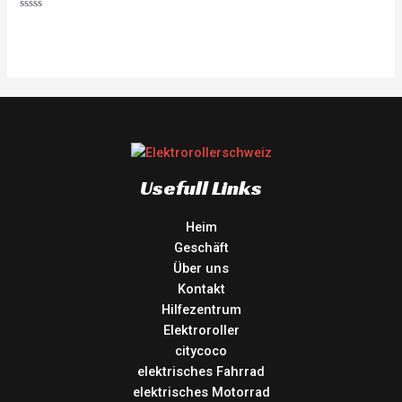
Rated
0
out
of
5
Usefull Links
Heim
Geschäft
Über uns
Kontakt
Hilfezentrum
Elektroroller
citycoco
elektrisches Fahrrad
elektrisches Motorrad