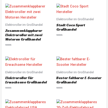
Elektroroller im Großhandel
Stadt Coco Sport
Elektroroller im Großhandel
Großhandel
Zusammenklappbarer
Elektroroller mit zwei
Motoren Großhandel
R
a
t
e
R
d
a
0
t
o
e
u
d
t
0
o
o
f
u
5
Elektroroller im Großhandel
Elektroroller im Großhandel
t
o
Elektroroller für
Bester faltbarer E-Scooter
f
5
Erwachsene Großhandel
Großhandel
R
R
a
a
t
t
e
e
d
d
0
0