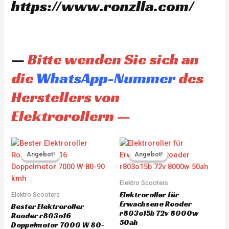
https://www.ronzlla.com/
—
Bitte wenden Sie sich an
die
WhatsApp-Nummer
des
Herstellers von
Elektrorollern —
Original
Current
Original
Current
price
price
price
price
Angebot!
Angebot!
Angebot!
Angebot!
was:
is:
was:
is:
CHF 3'930.00.
CHF 3'733.00.
CHF 4'845.00.
CHF 4'60
Elektro Scooters
Elektroroller für
Elektro Scooters
Erwachsene Rooder
Bester Elektroroller
r803o15b 72v 8000w
Rooder r803o16
50ah
Doppelmotor 7000 W 80-