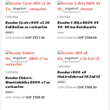
Original
Current
Original
Current
price
price
price
price
Angebot!
Angebot!
Angebot!
Angebot!
was:
is:
was:
is:
CHF 2'968.00.
CHF 2'671.00.
CHF 2'660.00.
CHF 2'39
Fahrräder
Fahrräder
Rooder Cycle r809-s3 26
Rooder E-Bike R809-S4
Zoll Reifen zu verkaufen
40–60 km Reichweite
Rated
R
CHF
2'968.00
CHF
2'671.00
CHF
2'660.00
CHF
2'394.00
5.00
a
out of 5
t
e
d
0
Original
Current
Original
Current
o
price
price
price
price
u
Angebot!
Angebot!
Angebot!
Angebot!
was:
is:
was:
is:
t
o
CHF 2'893.00.
CHF 2'603.00.
CHF 2'893.00.
CHF 2'60
Fahrräder
f
5
Rooder r809-s8
Fahrräder
Elektrofahrrad 26 Zoll CE
Rooder Elektro-
Mountainbike R809-s7 zu
verkaufen
Rated
CHF
2'893.00
CHF
2'603.00
5.00
out of 5
Rated
CHF
2'893.00
CHF
2'603.00
5.00
out of 5