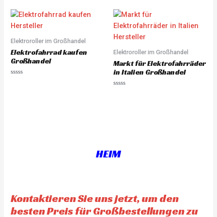
a
a
t
t
e
e
d
d
0
0
o
o
u
u
Elektroroller im Großhandel
t
t
o
o
Elektrofahrrad kaufen
Elektroroller im Großhandel
f
f
5
5
Großhandel
Markt für Elektrofahrräder
in Italien Großhandel
R
a
R
t
a
e
t
d
e
0
d
o
0
u
o
t
u
o
t
f
o
5
f
HEIM
5
Kontaktieren Sie uns jetzt, um den
besten Preis für Großbestellungen zu