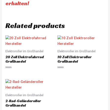
erhalten!
Related products
Elektroroller im Großhandel
Elektroroller im Großhandel
20 Zoll Elektrofahrrad
10 Zoll Elektroroller
Großhandel
Großhandel
Rated
Rated
0
0
out
out
of
of
5
5
Elektroroller im Großhandel
2-Rad-Geländeroller
Großhandel