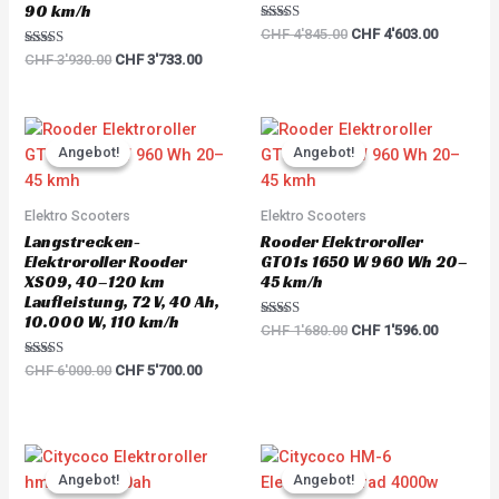
90 km/h
Rated
CHF
4'845.00
CHF
4'603.00
5.00
Rated
out of 5
CHF
3'930.00
CHF
3'733.00
5.00
out of 5
Original
Current
Original
Current
price
price
price
price
Angebot!
Angebot!
Angebot!
Angebot!
was:
is:
was:
is:
CHF 6'000.00.
CHF 5'700.00.
CHF 1'680.00.
CHF 1'59
Elektro Scooters
Elektro Scooters
Langstrecken-
Rooder Elektroroller
Elektroroller Rooder
GT01s 1650 W 960 Wh 20–
XS09, 40–120 km
45 km/h
Laufleistung, 72 V, 40 Ah,
10.000 W, 110 km/h
Rated
CHF
1'680.00
CHF
1'596.00
5.00
out of 5
Rated
CHF
6'000.00
CHF
5'700.00
5.00
out of 5
Original
Current
Original
Current
price
price
price
price
Angebot!
Angebot!
Angebot!
Angebot!
was:
is:
was:
is: