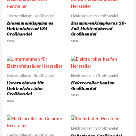
o
o
u
u
t
t
o
o
Elektroroller im Großhandel
Elektroroller im Großhandel
f
f
5
5
Zusammenklappbares
Zusammenklappbares 20-
Elektrofahrrad USA
Zoll-Elektrofahrrad
Großhandel
Großhandel
R
R
a
a
t
t
e
e
d
d
0
0
o
o
u
u
Elektroroller im Großhandel
Elektroroller im Großhandel
t
t
o
o
Unternehmen für
Elektroroller kaufen
f
f
5
5
Elektrofahrräder
Großhandel
Großhandel
R
a
R
t
a
e
t
d
e
0
d
o
0
u
o
Elektroroller im Großhandel
t
u
o
Elektroroller im Großhandel
t