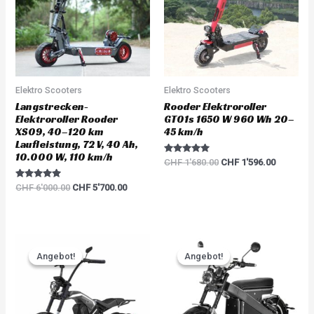
Elektro Scooters
Elektro Scooters
Langstrecken-
Rooder Elektroroller
Elektroroller Rooder
GT01s 1650 W 960 Wh 20–
XS09, 40–120 km
45 km/h
Laufleistung, 72 V, 40 Ah,
10.000 W, 110 km/h
Rated
CHF
1'680.00
CHF
1'596.00
5.00
out of 5
Rated
CHF
6'000.00
CHF
5'700.00
5.00
out of 5
Original
Current
Original
Current
price
price
price
price
Angebot!
Angebot!
Angebot!
Angebot!
was:
is:
was:
is:
CHF 3'783.00.
CHF 3'594.00.
CHF 5'217.00.
CHF 4'95