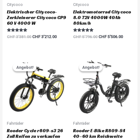
Citycoco
Citycoco
Elektrischer Citycoco-
Elektromotorrad Citycoco
Zerkleinerer Citycoco CP9
8.0 72V 4000W 40Ah
60 V 4000 W
80km/h
Rated
Rated
CHF
3'381.00
CHF
3'212.00
CHF
5'796.00
CHF
5'506.00
5.00
5.00
out of 5
out of 5
Original
Current
Original
Current
price
price
price
price
Angebot!
Angebot!
Angebot!
Angebot!
was:
is:
was:
is:
CHF 2'968.00.
CHF 2'671.00.
CHF 2'660.00.
CHF 2'39
Fahrräder
Fahrräder
Rooder Cycle r809-s3 26
Rooder E-Bike R809-S4
Zoll Reifen zu verkaufen
40–60 km Reichweite