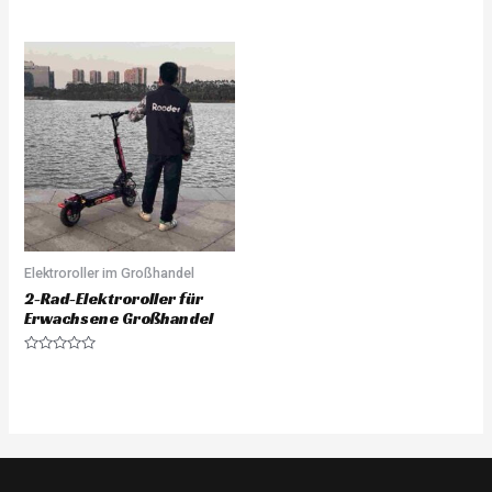
Rated
Rated
0
0
out
out
of
of
5
5
Elektroroller im Großhandel
2-Rad-Elektroroller für
Erwachsene Großhandel
Rated
0
out
of
5