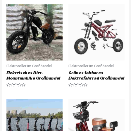
Elektroroller im Großhandel
Elektroroller im Großhandel
Elektrisches Dirt-
Grünes faltbares
Mountainbike Großhandel
Elektrofahrrad Großhandel
R
R
a
a
t
t
e
e
d
d
0
0
o
o
u
u
t
t
o
o
f
f
5
5