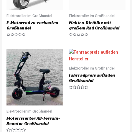
Elektroroller im Großhandel
Elektroroller im Großhandel
E-Motorrad zu verkaufen
Elektro-Dirtbike mit
Großhandel
großem Rad Großhandel
R
R
a
a
t
t
e
e
d
d
0
0
o
o
u
u
Elektroroller im Großhandel
t
t
o
o
Fahrradpreis aufladen
f
f
5
5
Großhandel
R
a
t
e
d
0
Elektroroller im Großhandel
o
u
Motorisierter All-Terrain-
t
Scooter Großhandel
o
f
5