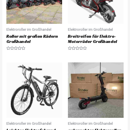
Elektroroller im Großhandel
Elektroroller im Großhandel
Roller mit großen Rädern
Breitreifen für Elektro-
Großhandel
Motorräder Großhandel
R
R
a
a
t
t
e
e
d
d
0
0
o
o
u
u
t
t
o
o
f
f
5
5
Elektroroller im Großhandel
Elektroroller im Großhandel