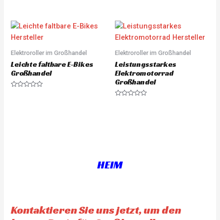
R
a
t
e
d
0
o
u
Elektroroller im Großhandel
Elektroroller im Großhandel
t
o
Leichte faltbare E-Bikes
Leistungsstarkes
f
5
Großhandel
Elektromotorrad
Großhandel
R
a
R
t
a
e
t
d
e
0
d
o
0
u
o
t
u
o
t
f
o
5
f
HEIM
5
Kontaktieren Sie uns jetzt, um den