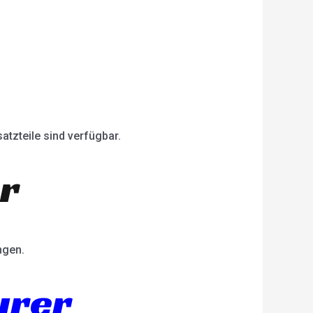
atzteile sind verfügbar.
er
ngen.
urer