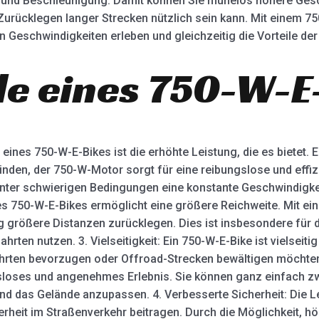
 und Beschleunigung. Damit können Sie mühelos höhere Gesc
urücklegen langer Strecken nützlich sein kann. Mit einem 7
n Geschwindigkeiten erleben und gleichzeitig die Vorteile de
ile eines 750-W-E
 eines 750-W-E-Bikes ist die erhöhte Leistung, die es bietet.
nden, der 750-W-Motor sorgt für eine reibungslose und effizi
ter schwierigen Bedingungen eine konstante Geschwindigkeit
es 750-W-E-Bikes ermöglicht eine größere Reichweite. Mit ei
 größere Distanzen zurücklegen. Dies ist insbesondere für die
hrten nutzen. 3. Vielseitigkeit: Ein 750-W-E-Bike ist vielseiti
ahrten bevorzugen oder Offroad-Strecken bewältigen möchten,
sloses und angenehmes Erlebnis. Sie können ganz einfach 
und das Gelände anzupassen. 4. Verbesserte Sicherheit: Die 
heit im Straßenverkehr beitragen. Durch die Möglichkeit, h