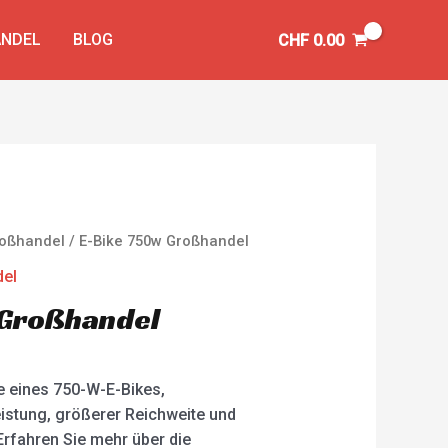
NDEL
BLOG
CHF
0.00
Großhandel
/ E-Bike 750w Großhandel
del
 Großhandel
le eines 750-W-E-Bikes,
eistung, größerer Reichweite und
Erfahren Sie mehr über die