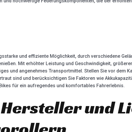
en und hochwertige Federungskomponenten, die der erhöhten 
gsstarke und effiziente Möglichkeit, durch verschiedene Gelä
enießen. Mit erhöhter Leistung und Geschwindigkeit, größerer
siges und angenehmes Transportmittel. Stellen Sie vor dem K
ertraut sind und berücksichtigen Sie Faktoren wie Akkukapazi
Bikes für ein aufregendes und komfortables Fahrerlebnis.
 Hersteller und L
rorollern