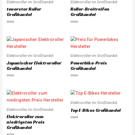
5
Elektroroller im Großhandel
Elektroroller im Großhandel
t
o
teuerster Roller
Roller-Breitreifen
f
5
Großhandel
Großhandel
R
R
a
a
t
t
e
e
d
d
0
0
o
o
u
u
Elektroroller im Großhandel
Elektroroller im Großhandel
t
t
o
o
Japanischer Elektroroller
Powerbike-Preis
f
f
5
5
Großhandel
Großhandel
R
R
a
a
t
t
e
e
d
d
0
0
o
o
Elektroroller im Großhandel
u
u
Elektroroller im Großhandel
t
t
Top E-Bikes Großhandel
o
o
Elektroroller zum
f
f
5
5
niedrigsten Preis
R
a
Großhandel
t
e