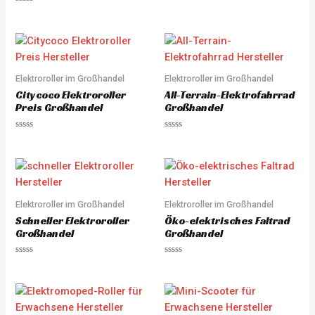
d
R
0
a
o
t
u
e
t
d
o
0
f
o
5
u
Elektroroller im Großhandel
Elektroroller im Großhandel
t
o
Citycoco Elektroroller
All-Terrain-Elektrofahrrad
f
5
Preis Großhandel
Großhandel
R
R
a
a
t
t
e
e
d
d
0
0
o
o
u
u
Elektroroller im Großhandel
Elektroroller im Großhandel
t
t
o
o
Schneller Elektroroller
Öko-elektrisches Faltrad
f
f
5
5
Großhandel
Großhandel
R
R
a
a
t
t
e
e
d
d
0
0
o
o