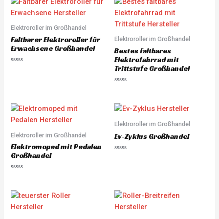
Elektroroller im Großhandel
Faltbarer Elektroroller für
Elektroroller im Großhandel
Erwachsene Großhandel
Bestes faltbares
Elektrofahrrad mit
Trittstufe Großhandel
R
a
t
e
R
d
a
0
t
o
e
u
d
t
0
o
o
Elektroroller im Großhandel
f
u
5
Elektroroller im Großhandel
t
Ev-Zyklus Großhandel
o
Elektromoped mit Pedalen
f
5
Großhandel
R
a
t
e
R
d
a
0
t
o
e
u
d
t
0
o
o
f
u