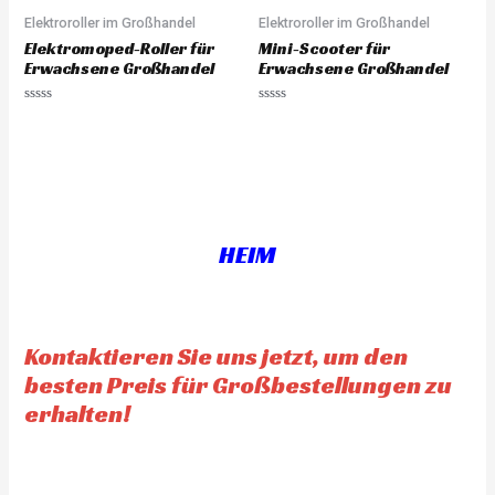
u
u
Elektroroller im Großhandel
Elektroroller im Großhandel
t
t
o
o
Elektromoped-Roller für
Mini-Scooter für
f
f
5
5
Erwachsene Großhandel
Erwachsene Großhandel
R
R
a
a
t
t
e
e
d
d
0
0
o
o
u
u
t
t
o
o
f
f
HEIM
5
5
Kontaktieren Sie uns jetzt, um den
besten Preis für Großbestellungen zu
erhalten!