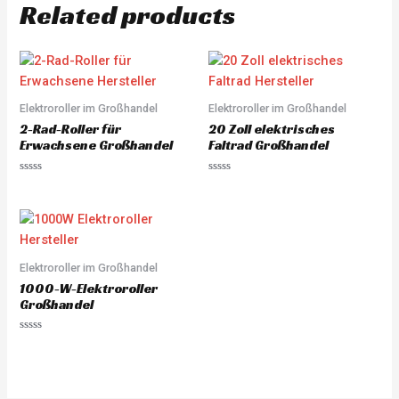
Related products
Elektroroller im Großhandel
Elektroroller im Großhandel
2-Rad-Roller für
20 Zoll elektrisches
Erwachsene Großhandel
Faltrad Großhandel
Rated
Rated
0
0
out
out
of
of
5
5
Elektroroller im Großhandel
1000-W-Elektroroller
Großhandel
Rated
0
out
of
5