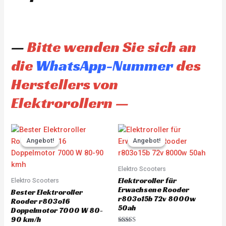
—
Bitte wenden Sie sich an
die
WhatsApp-Nummer
des
Herstellers von
Elektrorollern —
Original
Current
Original
Current
price
price
price
price
Angebot!
Angebot!
Angebot!
Angebot!
was:
is:
was:
is:
CHF 3'930.00.
CHF 3'733.00.
CHF 4'845.00.
CHF 4'60
Elektro Scooters
Elektroroller für
Elektro Scooters
Erwachsene Rooder
Bester Elektroroller
r803o15b 72v 8000w
Rooder r803o16
50ah
Doppelmotor 7000 W 80-
90 km/h