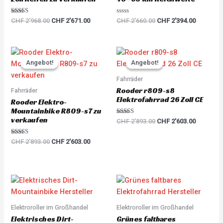
Rated
R
CHF
2'968.00
CHF
2'671.00
CHF
2'660.00
CHF
2'394.00
5.00
a
out of 5
t
e
d
0
Original
Current
Original
Current
o
price
price
price
price
u
Angebot!
Angebot!
Angebot!
Angebot!
was:
is:
was:
is:
t
o
CHF 2'893.00.
CHF 2'603.00.
CHF 2'893.00.
CHF 2'60
Fahrräder
f
5
Rooder r809-s8
Fahrräder
Elektrofahrrad 26 Zoll CE
Rooder Elektro-
Mountainbike R809-s7 zu
verkaufen
Rated
CHF
2'893.00
CHF
2'603.00
5.00
out of 5
Rated
CHF
2'893.00
CHF
2'603.00
5.00
out of 5
Elektroroller im Großhandel
Elektroroller im Großhandel
Elektrisches Dirt-
Grünes faltbares