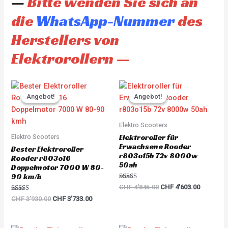
—
Bitte wenden Sie sich an
die
WhatsApp-Nummer
des
Herstellers von
Elektrorollern —
Original
Current
Original
Current
price
price
price
price
Angebot!
Angebot!
Angebot!
Angebot!
was:
is:
was:
is:
CHF 3'930.00.
CHF 3'733.00.
CHF 4'845.00.
CHF 4'60
Elektro Scooters
Elektroroller für
Elektro Scooters
Erwachsene Rooder
Bester Elektroroller
r803o15b 72v 8000w
Rooder r803o16
50ah
Doppelmotor 7000 W 80-
90 km/h
Rated
CHF
4'845.00
CHF
4'603.00
5.00
Rated
out of 5
CHF
3'930.00
CHF
3'733.00
5.00
out of 5