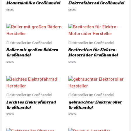
Mountainbike Großhandel
Elektrofahrrad Großhandel
R
R
a
a
t
t
e
e
d
d
0
0
o
o
u
u
Elektroroller im Großhandel
Elektroroller im Großhandel
t
t
o
o
Roller mit großen Rädern
Breitreifen für Elektro-
f
f
5
5
Großhandel
Motorräder Großhandel
R
R
a
a
t
t
e
e
d
d
0
0
o
o
u
u
Elektroroller im Großhandel
Elektroroller im Großhandel
t
t
o
o
Leichtes Elektrofahrrad
gebrauchter Elektroroller
f
f
5
5
Großhandel
Großhandel
R
R
a
a
t
t
e
e