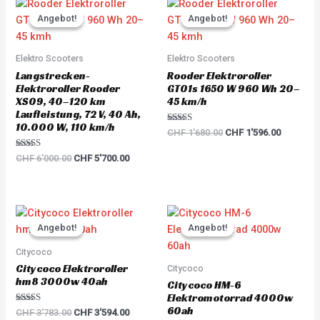
Original
Current
Original
Current
price
price
price
price
Angebot!
Angebot!
Angebot!
Angebot!
was:
is:
was:
is:
CHF 6'000.00.
CHF 5'700.00.
CHF 1'680.00.
CHF 1'59
Elektro Scooters
Elektro Scooters
Langstrecken-
Rooder Elektroroller
Elektroroller Rooder
GT01s 1650 W 960 Wh 20–
XS09, 40–120 km
45 km/h
Laufleistung, 72 V, 40 Ah,
10.000 W, 110 km/h
Rated
CHF
1'680.00
CHF
1'596.00
5.00
out of 5
Rated
CHF
6'000.00
CHF
5'700.00
5.00
out of 5
Original
Current
Original
Current
price
price
price
price
Angebot!
Angebot!
Angebot!
Angebot!
was:
is:
was:
is:
CHF 3'783.00.
CHF 3'594.00.
CHF 5'217.00.
CHF 4'95
Citycoco
Citycoco Elektroroller
Citycoco
hm8 3000w 40ah
Citycoco HM-6
Elektromotorrad 4000w
60ah
Rated
CHF
3'783.00
CHF
3'594.00
5.00