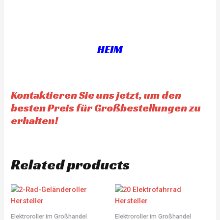
d
e
0
d
o
0
u
o
t
u
o
t
f
o
5
f
HEIM
5
Kontaktieren Sie uns jetzt, um den
besten Preis für Großbestellungen zu
erhalten!
Related products
Elektroroller im Großhandel
Elektroroller im Großhandel