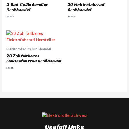
2-Rad-Geländeroller
20 Elektrofahrrad
Großhandel
Großhandel
Rated
Rated
0
0
out
out
of
of
5
5
Elektroroller im Großhandel
20 Zoll faltbares
Elektrofahrrad Großhandel
Rated
0
out
of
5
Usefull Links