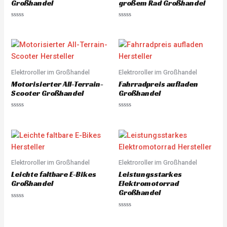
5
Großhandel
großem Rad Großhandel
R
R
a
a
t
t
e
e
d
d
0
0
o
o
u
u
Elektroroller im Großhandel
Elektroroller im Großhandel
t
t
o
o
Motorisierter All-Terrain-
Fahrradpreis aufladen
f
f
5
5
Scooter Großhandel
Großhandel
R
R
a
a
t
t
e
e
d
d
0
0
o
o
u
u
Elektroroller im Großhandel
Elektroroller im Großhandel
t
t
o
o
Leichte faltbare E-Bikes
Leistungsstarkes
f
f
5
5
Großhandel
Elektromotorrad
Großhandel
R
a
R
t
a
e
t