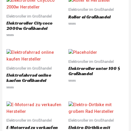
d
d
0
0
o
o
Elektroroller im Großhandel
u
u
Elektroroller im Großhandel
t
t
Roller el Großhandel
o
o
Elektroroller Citycoco
f
f
5
5
2000w Großhandel
R
a
t
e
R
d
a
0
t
o
e
u
d
t
0
o
o
Elektroroller im Großhandel
f
u
5
Elektroroller unter 100 $
Elektroroller im Großhandel
t
o
Großhandel
Elektrofahrrad online
f
5
kaufen Großhandel
R
a
R
t
a
e
t
d
e
0
d
o
0
u
o
t
u
o
Elektroroller im Großhandel
Elektroroller im Großhandel
t
f
o
5
E-Motorrad zu verkaufen
Elektro-Dirtbike mit
f