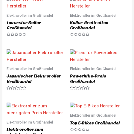
u
d
t
0
o
o
f
u
5
Elektroroller im Großhandel
Elektroroller im Großhandel
t
o
teuerster Roller
Roller-Breitreifen
f
5
Großhandel
Großhandel
R
R
a
a
t
t
e
e
d
d
0
0
o
o
u
u
Elektroroller im Großhandel
Elektroroller im Großhandel
t
t
o
o
Japanischer Elektroroller
Powerbike-Preis
f
f
5
5
Großhandel
Großhandel
R
R
a
a
t
t
e
e
d
d
0
0
o
o
Elektroroller im Großhandel
u
u
Elektroroller im Großhandel
t
t
Top E-Bikes Großhandel
o
o
Elektroroller zum
f
f
5
5