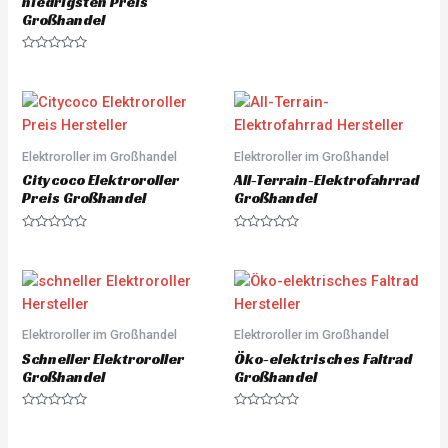
niedrigsten Preis
R
a
Großhandel
t
e
d
R
0
a
o
t
u
e
t
d
o
0
f
o
5
u
Elektroroller im Großhandel
Elektroroller im Großhandel
t
o
Citycoco Elektroroller
All-Terrain-Elektrofahrrad
f
5
Preis Großhandel
Großhandel
R
R
a
a
t
t
e
e
d
d
0
0
o
o
u
u
Elektroroller im Großhandel
Elektroroller im Großhandel
t
t
o
o
Schneller Elektroroller
Öko-elektrisches Faltrad
f
f
5
5
Großhandel
Großhandel
R
R
a
a
t
t