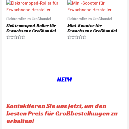
e
e
d
d
0
0
o
o
u
u
Elektroroller im Großhandel
Elektroroller im Großhandel
t
t
o
o
Elektromoped-Roller für
Mini-Scooter für
f
f
5
5
Erwachsene Großhandel
Erwachsene Großhandel
R
R
a
a
t
t
e
e
d
d
0
0
o
o
u
u
t
t
o
o
f
f
HEIM
5
5
Kontaktieren Sie uns jetzt, um den
besten Preis für Großbestellungen zu
erhalten!