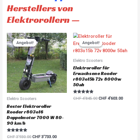
Herstellers von
Elektrorollern —
Original
Current
Original
Current
price
price
price
price
Angebot!
Angebot!
Angebot!
Angebot!
was:
is:
was:
is:
CHF 3'930.00.
CHF 3'733.00.
CHF 4'845.00.
CHF 4'60
Elektro Scooters
Elektroroller für
Erwachsene Rooder
r803o15b 72v 8000w
50ah
Rated
CHF
4'845.00
CHF
4'603.00
Elektro Scooters
5.00
out of 5
Bester Elektroroller
Rooder r803o16
Doppelmotor 7000 W 80-
90 km/h
Rated
CHF
3'930.00
CHF
3'733.00
5.00