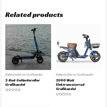
Related products
Elektroroller im Großhandel
Elektroroller im Großhandel
2-Rad-Geländeroller
2000 Watt
Großhandel
Elektromotorrad
Großhandel
Rated
0
Rated
out
0
of
out
5