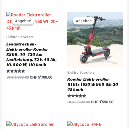
out of 5
Original
Current
Original
Current
price
price
price
price
Angebot!
Angebot!
Angebot!
Angebot!
was:
is:
was:
is:
CHF 6'000.00.
CHF 5'700.00.
CHF 1'680.00.
CHF 1'59
Elektro Scooters
Langstrecken-
Elektroroller Rooder
XS09, 40–120 km
Laufleistung, 72 V, 40 Ah,
10.000 W, 110 km/h
Elektro Scooters
Rated
CHF
6'000.00
CHF
5'700.00
Rooder Elektroroller
5.00
out of 5
GT01s 1650 W 960 Wh 20–
45 km/h
Rated
CHF
1'680.00
CHF
1'596.00
5.00
out of 5
Original
Current
Original
Current
price
price
price
price