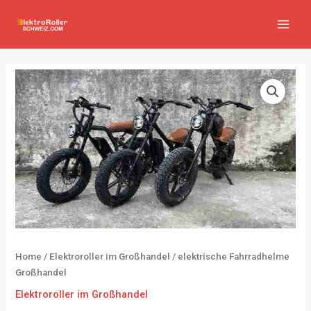
Zum
MAIN
Inhalt
MEN
springen
Home
/
Elektroroller im Großhandel
/ elektrische Fahrradhelme
Großhandel
Elektroroller im Großhandel