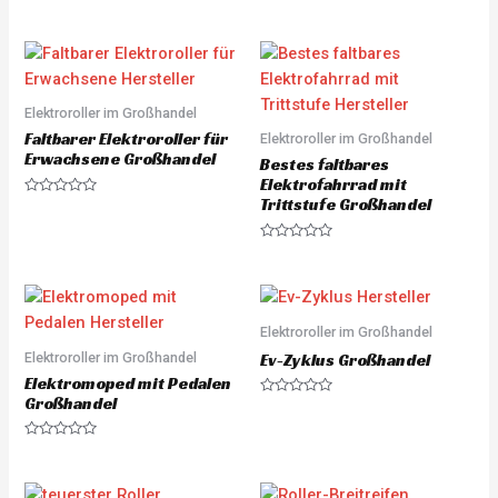
Elektroroller im Großhandel
Faltbarer Elektroroller für
Elektroroller im Großhandel
Erwachsene Großhandel
Bestes faltbares
Elektrofahrrad mit
Trittstufe Großhandel
R
a
t
e
R
d
a
0
t
o
e
u
d
t
0
o
o
Elektroroller im Großhandel
f
u
5
Elektroroller im Großhandel
t
Ev-Zyklus Großhandel
o
Elektromoped mit Pedalen
f
5
Großhandel
R
a
t
e
R
d
a
0
t
o
e