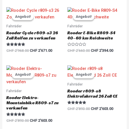
Original
Current
Original
Current
price
price
price
price
Angebot!
Angebot!
Angebot!
Angebot!
was:
is:
was:
is:
CHF 2'968.00.
CHF 2'671.00.
CHF 2'660.00.
CHF 2'39
Fahrräder
Fahrräder
Rooder Cycle r809-s3 26
Rooder E-Bike R809-S4
Zoll Reifen zu verkaufen
40–60 km Reichweite
Rated
R
CHF
2'968.00
CHF
2'671.00
CHF
2'660.00
CHF
2'394.00
5.00
a
out of 5
t
e
d
0
Original
Current
Original
Current
o
price
price
price
price
u
Angebot!
Angebot!
Angebot!
Angebot!
was:
is:
was:
is:
t
o
CHF 2'893.00.
CHF 2'603.00.
CHF 2'893.00.
CHF 2'60
Fahrräder
f
5
Rooder r809-s8
Fahrräder
Elektrofahrrad 26 Zoll CE
Rooder Elektro-
Mountainbike R809-s7 zu
verkaufen
Rated
CHF
2'893.00
CHF
2'603.00
5.00
out of 5
Rated
CHF
2'893.00
CHF
2'603.00
5.00
out of 5