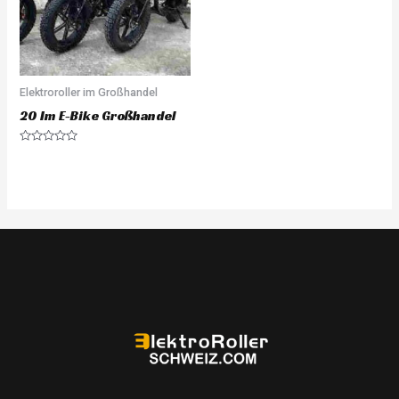
Elektroroller im Großhandel
20 Im E-Bike Großhandel
Rated
0
out
of
5