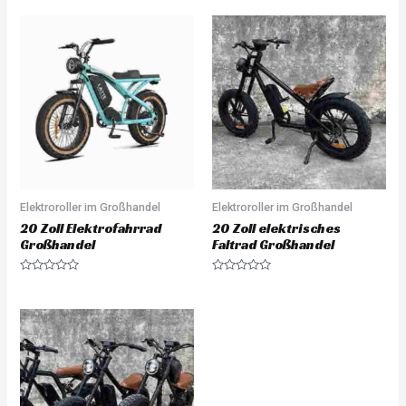
Elektroroller im Großhandel
Elektroroller im Großhandel
20 Zoll Elektrofahrrad
20 Zoll elektrisches
Großhandel
Faltrad Großhandel
Rated
Rated
0
0
out
out
of
of
5
5