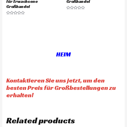
für Erwachsene
Großhandel
Großhandel
R
a
R
t
a
e
t
d
e
0
d
o
0
u
o
t
u
o
t
f
o
5
f
HEIM
5
Kontaktieren Sie uns jetzt, um den
besten Preis für Großbestellungen zu
erhalten!
Related products