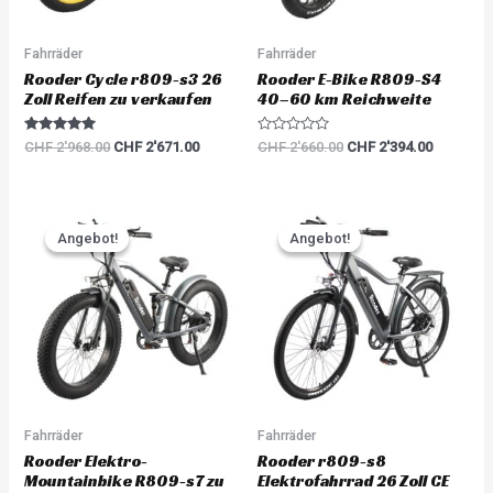
Fahrräder
Fahrräder
Rooder Cycle r809-s3 26
Rooder E-Bike R809-S4
Zoll Reifen zu verkaufen
40–60 km Reichweite
Rated
R
CHF
2'968.00
CHF
2'671.00
CHF
2'660.00
CHF
2'394.00
5.00
a
out of 5
t
e
d
0
Original
Current
Original
Current
o
price
price
price
price
u
Angebot!
Angebot!
Angebot!
Angebot!
was:
is:
was:
is:
t
o
CHF 2'893.00.
CHF 2'603.00.
CHF 2'893.00.
CHF 2'60
f
5
Fahrräder
Fahrräder
Rooder Elektro-
Rooder r809-s8
Mountainbike R809-s7 zu
Elektrofahrrad 26 Zoll CE