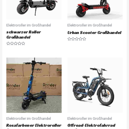
Elektroroller im Großhandel
Elektroroller im Großhandel
schwarzer Roller
Urban Scooter Großhandel
Großhandel
R
a
R
t
a
e
t
d
e
0
d
o
0
u
o
t
u
o
t
f
o
5
f
5
Elektroroller im Großhandel
Elektroroller im Großhandel
Rosafarbener Elektroroller
Offroad-Elektrofahrrad