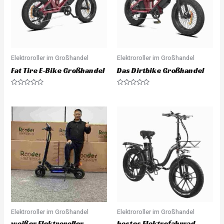
5
Elektroroller im Großhandel
Elektroroller im Großhandel
Fat Tire E-Bike Großhandel
Das Dirtbike Großhandel
R
R
a
a
t
t
e
e
d
d
0
0
o
o
u
u
t
t
o
o
f
f
5
5
Elektroroller im Großhandel
Elektroroller im Großhandel
weißer Elektroroller
bestes Elektrofahrrad