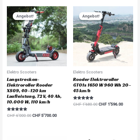
Original
Current
Original
Current
price
price
price
price
Angebot!
Angebot!
Angebot!
Angebot!
was:
is:
was:
is:
CHF 6'000.00.
CHF 5'700.00.
CHF 1'680.00.
CHF 1'59
Elektro Scooters
Elektro Scooters
Langstrecken-
Rooder Elektroroller
Elektroroller Rooder
GT01s 1650 W 960 Wh 20–
XS09, 40–120 km
45 km/h
Laufleistung, 72 V, 40 Ah,
10.000 W, 110 km/h
Rated
CHF
1'680.00
CHF
1'596.00
5.00
out of 5
Rated
CHF
6'000.00
CHF
5'700.00
5.00
out of 5
Original
Current
Original
Current