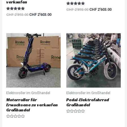
verkaufen
Rated
CHF
2'893.00
CHF
2'603.00
5.00
Rated
CHF
2'893.00
CHF
2'603.00
out of 5
5.00
out of 5
Elektroroller im Großhandel
Elektroroller im Großhandel
Motorroller für
Pedal-Elektrofahrrad
Erwachsene zu verkaufen
Großhandel
Großhandel
R
a
R
t
a
e