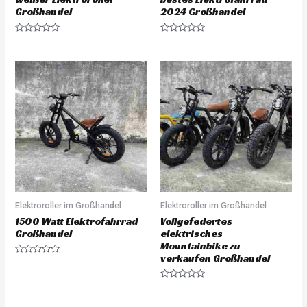
Großhandel
2024 Großhandel
R
R
a
a
t
t
e
e
d
d
0
0
o
o
u
u
t
t
o
o
f
f
5
5
Elektroroller im Großhandel
Elektroroller im Großhandel
1500 Watt Elektrofahrrad
Vollgefedertes
Großhandel
elektrisches
Mountainbike zu
verkaufen Großhandel
R
a
t
e
R
d
a
0
t