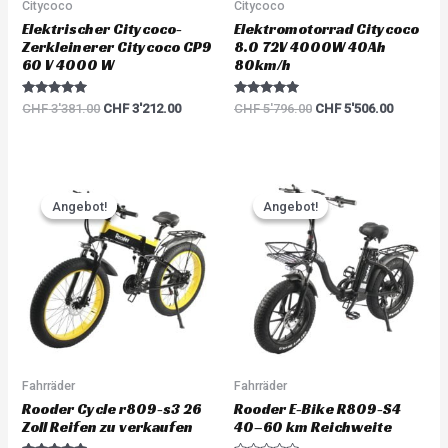
Citycoco
Citycoco
Elektrischer Citycoco-
Elektromotorrad Citycoco
Zerkleinerer Citycoco CP9
8.0 72V 4000W 40Ah
60 V 4000 W
80km/h
Rated
Rated
CHF
3'381.00
CHF
3'212.00
CHF
5'796.00
CHF
5'506.00
5.00
5.00
out of 5
out of 5
Original
Current
Original
Current
price
price
price
price
Angebot!
Angebot!
Angebot!
Angebot!
was:
is:
was:
is:
CHF 2'968.00.
CHF 2'671.00.
CHF 2'660.00.
CHF 2'39
Fahrräder
Fahrräder
Rooder Cycle r809-s3 26
Rooder E-Bike R809-S4
Zoll Reifen zu verkaufen
40–60 km Reichweite