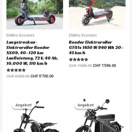
Elektro Scooters
Elektro Scooters
Langstrecken-
Rooder Elektroroller
Elektroroller Rooder
GT01s 1650 W 960 Wh 20–
XS09, 40–120 km
45 km/h
Laufleistung, 72 V, 40 Ah,
10.000 W, 110 km/h
Rated
CHF
1'680.00
CHF
1'596.00
5.00
out of 5
Rated
CHF
6'000.00
CHF
5'700.00
5.00
out of 5
Original
Current
Original
Current
price
price
price
price
Angebot!
Angebot!
Angebot!
Angebot!
was:
is:
was:
is:
CHF 3'783.00.
CHF 3'594.00.
CHF 5'217.00.
CHF 4'95