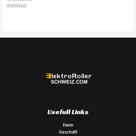
Rated
0
out
of
5
Usefull Links
Heim
Geschäft