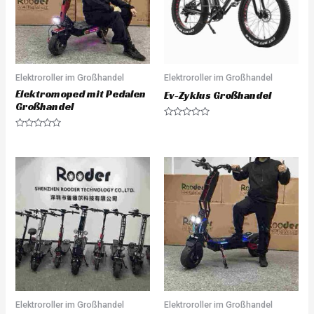
5
Elektroroller im Großhandel
Elektroroller im Großhandel
Elektromoped mit Pedalen
Ev-Zyklus Großhandel
Großhandel
R
a
R
t
a
e
t
d
e
0
d
o
0
u
o
t
u
o
t
f
o
5
f
5
Elektroroller im Großhandel
Elektroroller im Großhandel