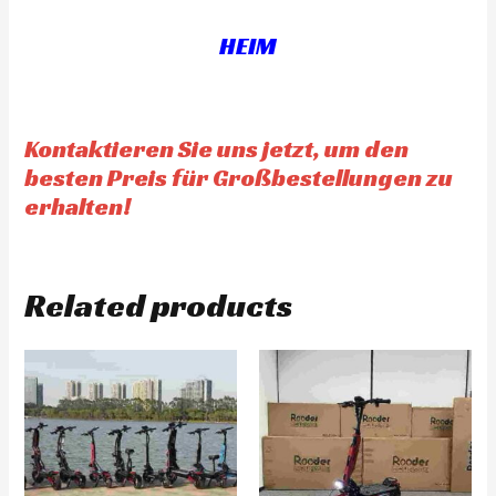
t
t
o
o
f
f
HEIM
5
5
Kontaktieren Sie uns jetzt, um den
besten Preis für Großbestellungen zu
erhalten!
Related products