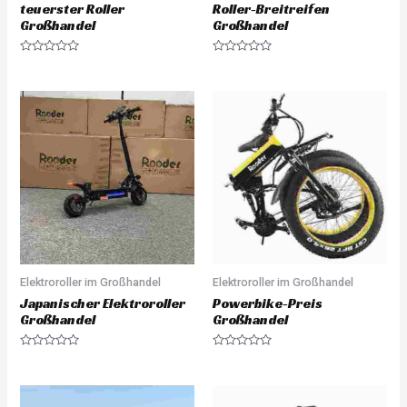
teuerster Roller
Roller-Breitreifen
Großhandel
Großhandel
R
R
a
a
t
t
e
e
d
d
0
0
o
o
u
u
t
t
o
o
f
f
5
5
Elektroroller im Großhandel
Elektroroller im Großhandel
Japanischer Elektroroller
Powerbike-Preis
Großhandel
Großhandel
R
R
a
a
t
t
e
e
d
d