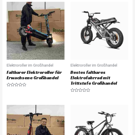
Elektroroller im Großhandel
Elektroroller im Großhandel
Faltbarer Elektroroller für
Bestes faltbares
Erwachsene Großhandel
Elektrofahrrad mit
Trittstufe Großhandel
R
a
R
t
a
e
t
d
e
0
d
o
0
u
o
t
u
o
t
f
o
5
f