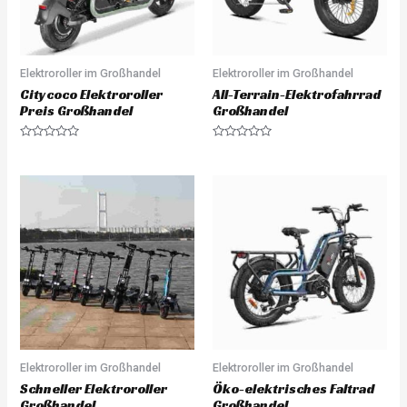
Elektroroller im Großhandel
Elektroroller im Großhandel
Citycoco Elektroroller
All-Terrain-Elektrofahrrad
Preis Großhandel
Großhandel
R
R
a
a
t
t
e
e
d
d
0
0
o
o
u
u
t
t
o
o
f
f
5
5
Elektroroller im Großhandel
Elektroroller im Großhandel
Schneller Elektroroller
Öko-elektrisches Faltrad
Großhandel
Großhandel