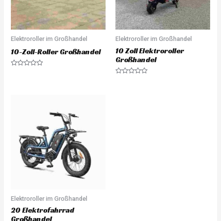
Elektroroller im Großhandel
Elektroroller im Großhandel
10 Zoll Elektroroller
10-Zoll-Roller Großhandel
Großhandel
Rated
0
Rated
out
0
of
out
5
of
5
Elektroroller im Großhandel
20 Elektrofahrrad
Großhandel