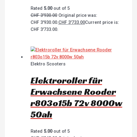
Rated
5.00
out of 5
CHF
3'930.00
Original price was:
CHF 3'930.00.
CHF
3'733.00
Current price is:
CHF 3'733.00.
Elektro Scooters
Elektroroller für
Erwachsene Rooder
r803o15b 72v 8000w
50ah
Rated
5.00
out of 5