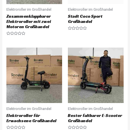
Elektroroller im Großhandel
Elektroroller im Großhandel
Zusammenklappbarer
Stadt Coco Sport
Elektroroller mit zwei
Großhandel
Motoren Großhandel
R
a
R
t
a
e
t
d
e
0
d
o
0
u
o
t
u
o
t
f
o
5
f
5
Elektroroller im Großhandel
Elektroroller im Großhandel
Elektroroller für
Bester faltbarer E-Scooter
Erwachsene Großhandel
Großhandel