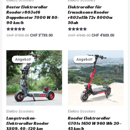
Elektro Scooters
Elektro Scooters
Bester Elektroroller
Elektroroller für
Rooder r803o16
Erwachsene Rooder
Doppelmotor 7000 W 80-
r803o15b 72v 8000w
90 km/h
50ah
Rated
Rated
CHF
3'930.00
CHF
3'733.00
CHF
4'845.00
CHF
4'603.00
5.00
5.00
out of 5
out of 5
Original
Current
Original
Current
price
price
price
price
Angebot!
Angebot!
Angebot!
Angebot!
was:
is:
was:
is:
CHF 6'000.00.
CHF 5'700.00.
CHF 1'680.00.
CHF 1'59
Elektro Scooters
Elektro Scooters
Langstrecken-
Rooder Elektroroller
Elektroroller Rooder
GT01s 1650 W 960 Wh 20–
XS09, 40–120 km
45 km/h