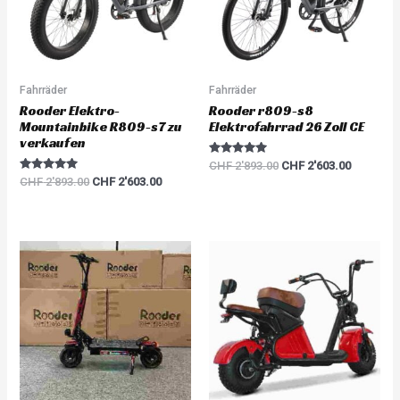
Fahrräder
Fahrräder
Rooder Elektro-
Rooder r809-s8
Mountainbike R809-s7 zu
Elektrofahrrad 26 Zoll CE
verkaufen
Rated
CHF
2'893.00
CHF
2'603.00
5.00
Rated
CHF
2'893.00
CHF
2'603.00
out of 5
5.00
out of 5