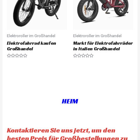
5
5
Elektroroller im Großhandel
Elektroroller im Großhandel
Elektrofahrrad kaufen
Markt für Elektrofahrräder
Großhandel
in Italien Großhandel
R
R
a
a
t
t
e
e
d
d
0
0
o
o
u
u
t
t
o
o
f
f
HEIM
5
5
Kontaktieren Sie uns jetzt, um den
besten Preis für Großbestellungen zu