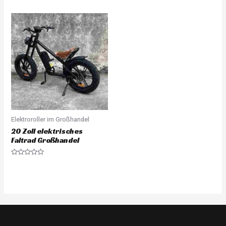
0
0
out
out
of
of
5
5
Elektroroller im Großhandel
20 Zoll elektrisches
Faltrad Großhandel
Rated
0
out
of
5