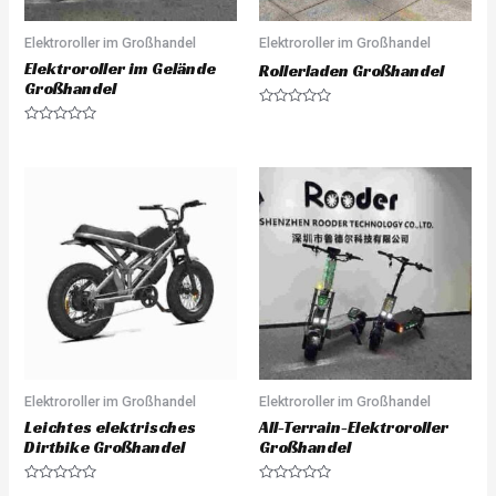
Elektroroller im Großhandel
Elektroroller im Großhandel
Elektroroller im Gelände
Rollerladen Großhandel
Großhandel
R
a
R
t
a
e
t
d
e
0
d
o
0
u
o
t
u
o
t
f
o
5
f
5
Elektroroller im Großhandel
Elektroroller im Großhandel
Leichtes elektrisches
All-Terrain-Elektroroller
Dirtbike Großhandel
Großhandel
R
R