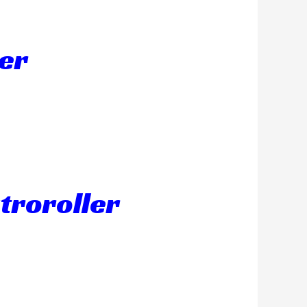
er
ktroroller