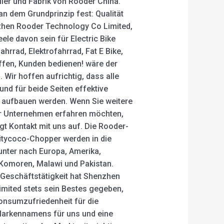
ler und Fabrik von Rooder China.
n dem Grundprinzip fest: Qualität
zhen Rooder Technology Co Limited,
eele davon sein für Electric Bike
hrrad, Elektrofahrrad, Fat E Bike,
ffen, Kunden bedienen! wäre der
 Wir hoffen aufrichtig, dass alle
und für beide Seiten effektive
 aufbauen werden. Wenn Sie weitere
r Unternehmen erfahren möchten,
gt Kontakt mit uns auf. Die Rooder-
Citycoco-Chopper werden in die
runter nach Europa, Amerika,
 Komoren, Malawi und Pakistan.
 Geschäftstätigkeit hat Shenzhen
mited stets sein Bestes gegeben,
onsumzufriedenheit für die
Markennamens für uns und eine