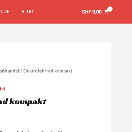
NDEL
BLOG
CHF
0.00
Großhandel
/ Elektrofahrrad kompakt
del
rad kompakt