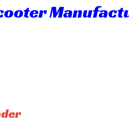
Scooter Manufact
äder