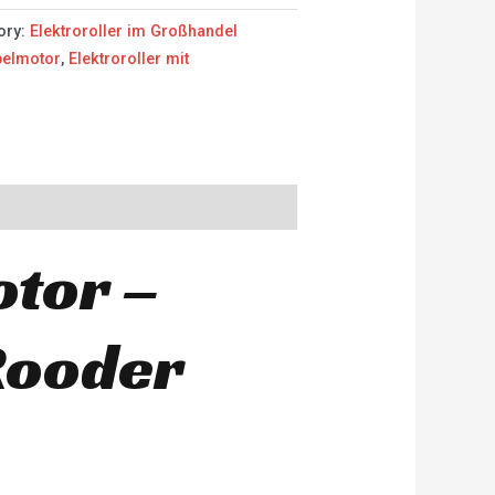
ory:
Elektroroller im Großhandel
ppelmotor
,
Elektroroller mit
otor –
 Rooder