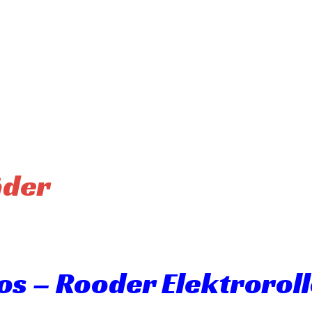
äder
s – Rooder Elektroroll