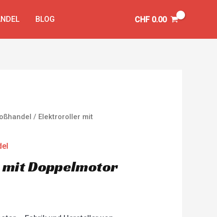
NDEL
BLOG
CHF
0.00
Großhandel
/ Elektroroller mit
del
r mit Doppelmotor