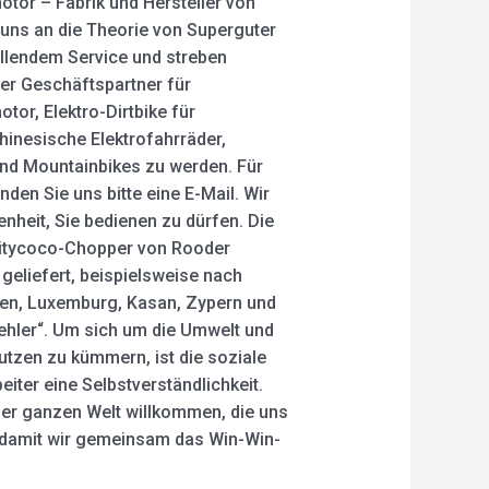
otor – Fabrik und Hersteller von
 uns an die Theorie von Superguter
ellendem Service und streben
er Geschäftspartner für
otor, Elektro-Dirtbike für
hinesische Elektrofahrräder,
und Mountainbikes zu werden. Für
den Sie uns bitte eine E-Mail. Wir
enheit, Sie bedienen zu dürfen. Die
Citycoco-Chopper von Rooder
 geliefert, beispielsweise nach
ien, Luxemburg, Kasan, Zypern und
 Fehler“. Um sich um die Umwelt und
utzen zu kümmern, ist die soziale
iter eine Selbstverständlichkeit.
der ganzen Welt willkommen, die uns
 damit wir gemeinsam das Win-Win-