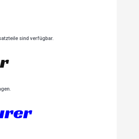
atzteile sind verfügbar.
er
ngen.
urer