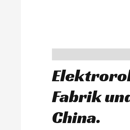
Description
Elektroro
Fabrik un
China.