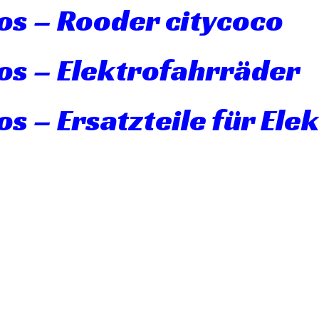
os – Rooder citycoco
os – Elektrofahrräder
s – Ersatzteile für Ele