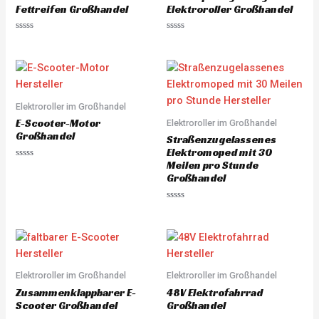
5
5
Fettreifen Großhandel
Elektroroller Großhandel
R
R
a
a
t
t
e
e
d
d
0
0
o
o
u
u
Elektroroller im Großhandel
t
t
o
o
E-Scooter-Motor
Elektroroller im Großhandel
f
f
5
5
Großhandel
Straßenzugelassenes
Elektromoped mit 30
Meilen pro Stunde
R
a
Großhandel
t
e
d
R
0
a
o
t
u
e
t
d
o
0
f
o
5
u
Elektroroller im Großhandel
Elektroroller im Großhandel
t
o
Zusammenklappbarer E-
48V Elektrofahrrad
f
5
Scooter Großhandel
Großhandel