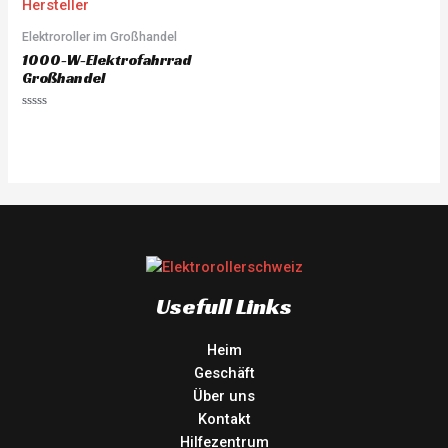
Elektroroller im Großhandel
1000-W-Elektrofahrrad
Großhandel
Rated
0
out
of
5
Usefull Links
Heim
Geschäft
Über uns
Kontakt
Hilfezentrum