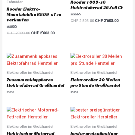
Rooder r809-s8
Fahrräder
Elektrofahrrad 26 Zoll CE
Rooder Elektro-
Mountainbike R809-s7 zu
verkaufen
Rated
CHF
2'893.00
CHF
2'603.00
5.00
out of 5
Rated
CHF
2'893.00
CHF
2'603.00
5.00
out of 5
Elektroroller im Großhandel
Elektroroller im Großhandel
Zusammenklappbares
Elektroroller 30 Meilen
Elektrofahrrad Großhandel
pro Stunde Großhandel
R
R
a
a
t
t
e
e
d
d
0
0
o
o
u
u
Elektroroller im Großhandel
Elektroroller im Großhandel
t
t
o
o
Elektrischer Motorrad-
bester preisgünstiger
f
f