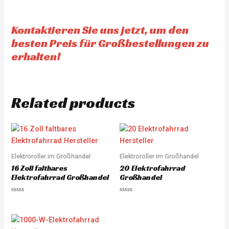
Kontaktieren Sie uns jetzt, um den
besten Preis für Großbestellungen zu
erhalten!
Related products
Elektroroller im Großhandel
Elektroroller im Großhandel
16 Zoll faltbares
20 Elektrofahrrad
Elektrofahrrad Großhandel
Großhandel
Rated
Rated
0
0
out
out
of
of
5
5