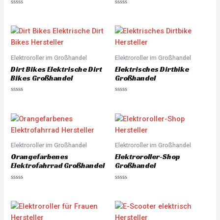
R
R
a
a
t
t
e
e
d
d
0
0
o
o
u
u
Elektroroller im Großhandel
Elektroroller im Großhandel
t
t
o
o
Dirt Bikes Elektrische Dirt
Elektrisches Dirtbike
f
f
5
5
Bikes Großhandel
Großhandel
R
R
a
a
t
t
e
e
d
d
0
0
o
o
u
u
Elektroroller im Großhandel
Elektroroller im Großhandel
t
t
o
o
Orangefarbenes
Elektroroller-Shop
f
f
5
5
Elektrofahrrad Großhandel
Großhandel
R
R
a
a
t
t
e
e
d
d
0
0