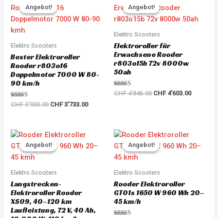
price
price
price
price
Angebot!
Angebot!
Angebot!
Angebot!
was:
is:
was:
is:
CHF 3'930.00.
CHF 3'733.00.
CHF 4'845.00.
CHF 4'60
Elektro Scooters
Elektroroller für
Elektro Scooters
Erwachsene Rooder
Bester Elektroroller
r803o15b 72v 8000w
Rooder r803o16
50ah
Doppelmotor 7000 W 80-
90 km/h
Rated
CHF
4'845.00
CHF
4'603.00
5.00
Rated
out of 5
CHF
3'930.00
CHF
3'733.00
5.00
out of 5
Original
Current
Original
Current
price
price
price
price
Angebot!
Angebot!
Angebot!
Angebot!
was:
is:
was:
is:
CHF 6'000.00.
CHF 5'700.00.
CHF 1'680.00.
CHF 1'59
Elektro Scooters
Elektro Scooters
Langstrecken-
Rooder Elektroroller
Elektroroller Rooder
GT01s 1650 W 960 Wh 20–
XS09, 40–120 km
45 km/h
Laufleistung, 72 V, 40 Ah,