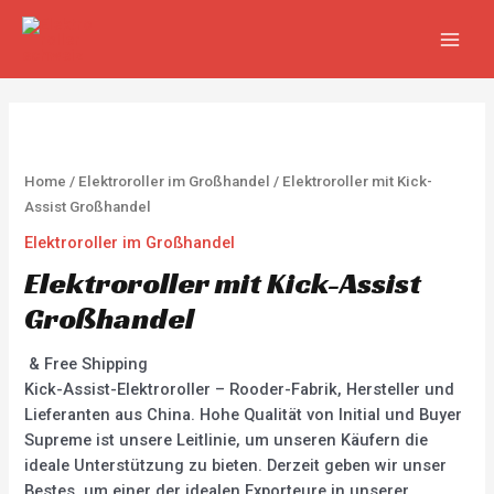
Zum
MAIN
Inhalt
MEN
springen
Home
/
Elektroroller im Großhandel
/ Elektroroller mit Kick-
Assist Großhandel
Elektroroller im Großhandel
Elektroroller mit Kick-Assist
Großhandel
& Free Shipping
Kick-Assist-Elektroroller – Rooder-Fabrik, Hersteller und
Lieferanten aus China. Hohe Qualität von Initial und Buyer
Supreme ist unsere Leitlinie, um unseren Käufern die
ideale Unterstützung zu bieten. Derzeit geben wir unser
Bestes, um einer der idealen Exporteure in unserer