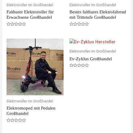
Elektroroller im Großhandel
Elektroroller im Großhandel
Faltbarer Elektroroller für
Bestes faltbares Elektrofahrrad
Erwachsene Großhandel
mit Trittstufe Großhandel
R
R
a
a
t
t
e
e
d
d
0
0
o
o
Elektroroller im Großhandel
u
u
t
t
Ev-Zyklus Großhandel
o
o
f
f
5
5
R
a
t
e
d
0
o
u
t
Elektroroller im Großhandel
o
f
Elektromoped mit Pedalen
5
Großhandel
R
a
t