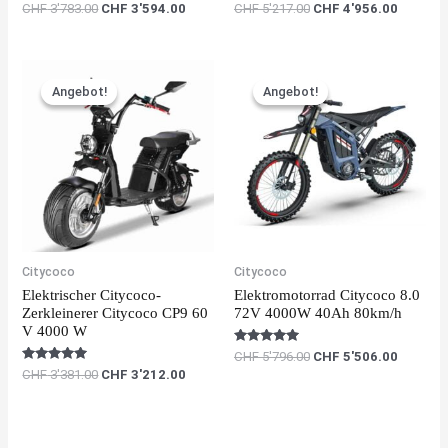
Rated
Rated
CHF
3'783.00
CHF
3'594.00
CHF
5'217.00
CHF
4'956.00
5.00
5.00
out of 5
out of 5
Original
Current
Original
Current
price
price
price
price
Angebot!
Angebot!
Angebot!
Angebot!
was:
is:
was:
is:
CHF 3'381.00.
CHF 3'212.00.
CHF 5'796.00.
CHF 5'5
Citycoco
Citycoco
Elektrischer Citycoco-
Elektromotorrad Citycoco 8.0
Zerkleinerer Citycoco CP9 60
72V 4000W 40Ah 80km/h
V 4000 W
Rated
CHF
5'796.00
CHF
5'506.00
5.00
Rated
CHF
3'381.00
CHF
3'212.00
out of 5
5.00
out of 5
Original
Current
Original
Current