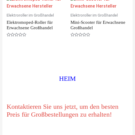
d
d
0
0
o
o
u
u
Elektroroller im Großhandel
Elektroroller im Großhandel
t
t
o
o
Elektromoped-Roller für
Mini-Scooter für Erwachsene
f
f
5
5
Erwachsene Großhandel
Großhandel
R
R
a
a
t
t
e
e
d
d
0
0
o
o
u
u
t
t
o
o
f
f
HEIM
5
5
Kontaktieren Sie uns jetzt, um den besten
Preis für Großbestellungen zu erhalten!