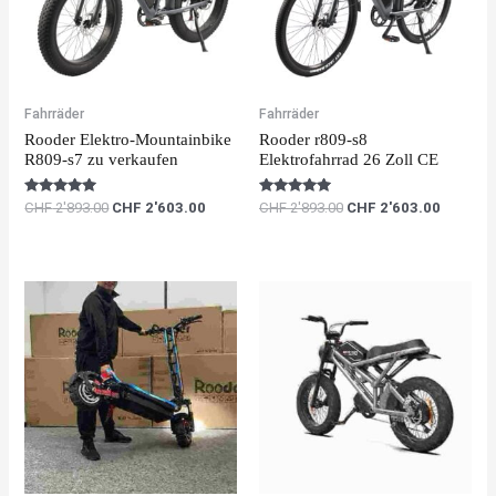
Fahrräder
Fahrräder
Rooder Elektro-Mountainbike
Rooder r809-s8
R809-s7 zu verkaufen
Elektrofahrrad 26 Zoll CE
Rated
Rated
CHF
2'893.00
CHF
2'603.00
CHF
2'893.00
CHF
2'603.00
5.00
5.00
out of 5
out of 5