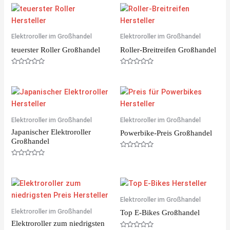
e
d
0
o
u
Elektroroller im Großhandel
Elektroroller im Großhandel
t
o
f
teuerster Roller Großhandel
Roller-Breitreifen Großhandel
5
R
R
a
a
t
t
e
e
d
d
0
0
o
o
u
u
Elektroroller im Großhandel
Elektroroller im Großhandel
t
t
o
o
Japanischer Elektroroller
f
f
Powerbike-Preis Großhandel
5
5
Großhandel
R
a
R
t
a
e
t
d
e
0
d
o
0
u
o
Elektroroller im Großhandel
t
u
o
Elektroroller im Großhandel
t
Top E-Bikes Großhandel
f
o
5
Elektroroller zum niedrigsten
f
5