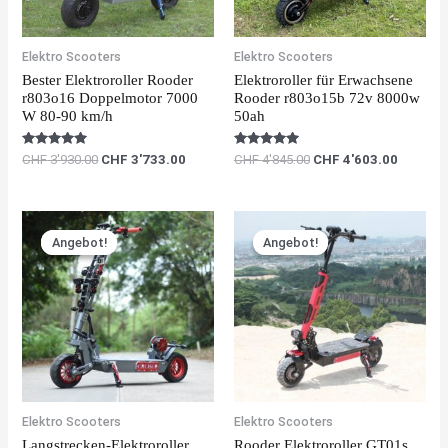
Elektro Scooters
Elektro Scooters
Bester Elektroroller Rooder
Elektroroller für Erwachsene
r803o16 Doppelmotor 7000
Rooder r803o15b 72v 8000w
W 80-90 km/h
50ah
Rated
Rated
CHF
3'930.00
CHF
3'733.00
CHF
4'845.00
CHF
4'603.00
5.00
5.00
out of 5
out of 5
Original
Current
Original
Current
price
price
price
price
Angebot!
Angebot!
Angebot!
Angebot!
was:
is:
was:
is:
CHF 6'000.00.
CHF 5'700.00.
CHF 1'680.00.
CHF 1'5
Elektro Scooters
Elektro Scooters
Langstrecken-Elektroroller
Rooder Elektroroller GT01s