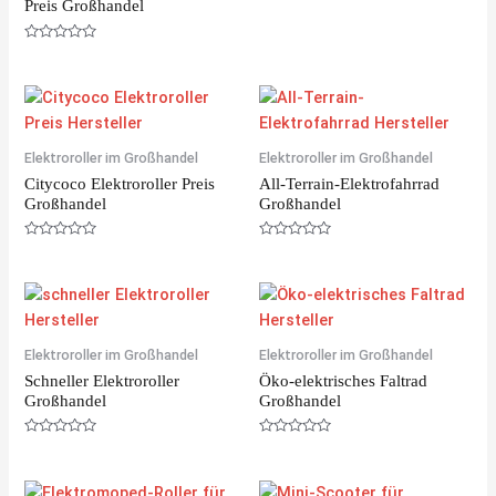
Preis Großhandel
R
a
t
e
R
d
a
0
t
o
e
u
d
t
0
o
o
f
u
5
Elektroroller im Großhandel
Elektroroller im Großhandel
t
o
Citycoco Elektroroller Preis
All-Terrain-Elektrofahrrad
f
5
Großhandel
Großhandel
R
R
a
a
t
t
e
e
d
d
0
0
o
o
u
u
Elektroroller im Großhandel
Elektroroller im Großhandel
t
t
o
o
Schneller Elektroroller
Öko-elektrisches Faltrad
f
f
5
5
Großhandel
Großhandel
R
R
a
a
t
t
e
e