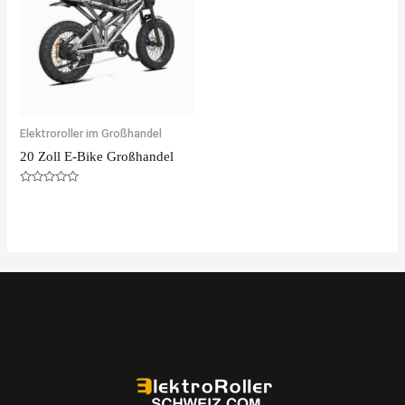
Elektroroller im Großhandel
20 Zoll E-Bike Großhandel
Rated
0
out
of
5