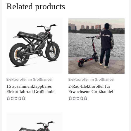
Related products
Elektroroller im Großhandel
Elektroroller im Großhandel
16 zusammenklappbares
2-Rad-Elektroroller für
Elektrofahrrad Großhandel
Erwachsene Großhandel
Rated
Rated
0
0
out
out
of
of
5
5