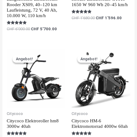
Rooder XS09, 40–120 km
1650 W 960 Wh 20–45 km/h
Laufleistung, 72 V, 40 Ah,
10.000 W, 110 km/h
Rated
CHF
1'680.00
CHF
1'596.00
5.00
out of 5
Rated
CHF
6'000.00
CHF
5'700.00
5.00
out of 5
Original
Current
Original
Current
price
price
price
price
Angebot!
Angebot!
Angebot!
Angebot!
was:
is:
was:
is:
CHF 3'783.00.
CHF 3'594.00.
CHF 5'217.00.
CHF 4'9
Citycoco
Citycoco
Citycoco Elektroroller hm8
Citycoco HM-6
3000w 40ah
Elektromotorrad 4000w 60ah