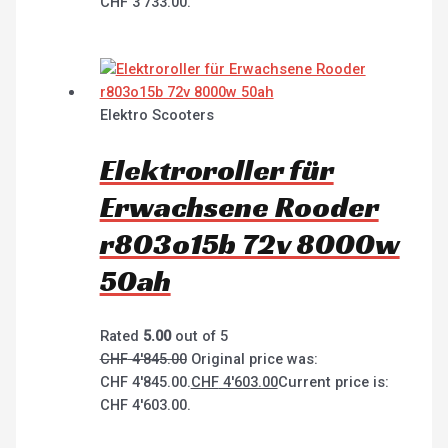
CHF 3'733.00.
Elektro Scooters
Elektroroller für
Erwachsene Rooder
r803o15b 72v 8000w
50ah
Rated
5.00
out of 5
CHF
4'845.00
Original price was:
CHF 4'845.00.
CHF
4'603.00
Current price is:
CHF 4'603.00.