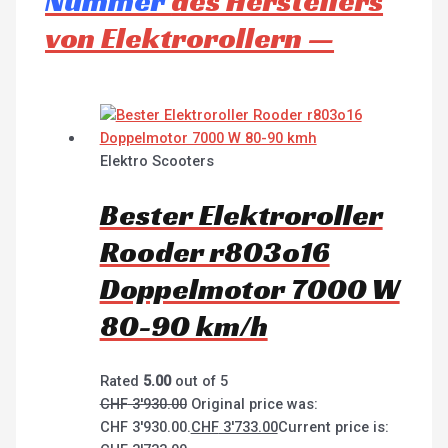
Nummer
des Herstellers
von Elektrorollern —
Elektro Scooters
Bester Elektroroller
Rooder r803o16
Doppelmotor 7000 W
80-90 km/h
Rated
5.00
out of 5
CHF
3'930.00
Original price was:
CHF 3'930.00.
CHF
3'733.00
Current price is: