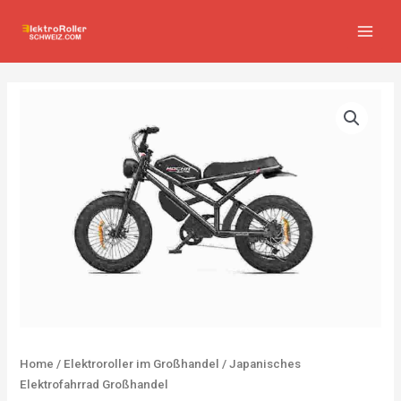
Zum
MAIN
Inhalt
MEN
springen
Home
/
Elektroroller im Großhandel
/ Japanisches
Elektrofahrrad Großhandel