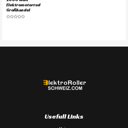
Elektromotorrad
Großhandel
Rated
0
out
of
5
Usefull Links