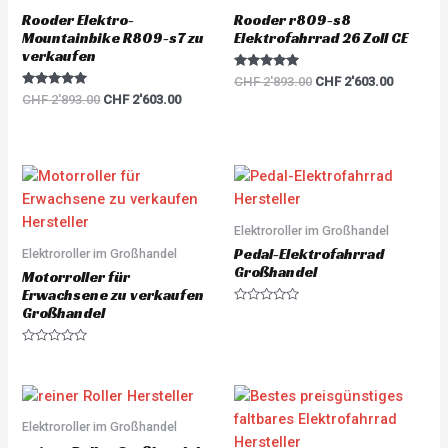
Rooder Elektro-
Rooder r809-s8
Mountainbike R809-s7 zu
Elektrofahrrad 26 Zoll CE
verkaufen
Rated
CHF
2'893.00
CHF
2'603.00
5.00
Rated
CHF
2'893.00
CHF
2'603.00
out of 5
5.00
out of 5
Elektroroller im Großhandel
Pedal-Elektrofahrrad
Elektroroller im Großhandel
Großhandel
Motorroller für
Erwachsene zu verkaufen
Großhandel
R
a
t
e
R
d
a
0
t
o
e
u
d
t
0
o
o
Elektroroller im Großhandel
f
u
5