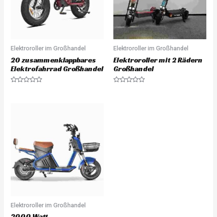
Elektroroller im Großhandel
Elektroroller im Großhandel
20 zusammenklappbares
Elektroroller mit 2 Rädern
Elektrofahrrad Großhandel
Großhandel
Rated
Rated
0
0
out
out
of
of
5
5
Elektroroller im Großhandel
2000 Watt