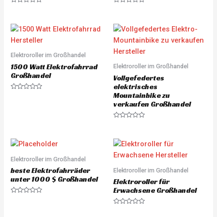
R
R
a
a
t
t
e
e
d
d
0
0
o
o
u
u
Elektroroller im Großhandel
t
t
o
o
1500 Watt Elektrofahrrad
Elektroroller im Großhandel
f
f
5
5
Großhandel
Vollgefedertes
elektrisches
Mountainbike zu
R
a
verkaufen Großhandel
t
e
d
R
0
a
o
t
u
e
t
d
o
0
f
o
Elektroroller im Großhandel
5
u
beste Elektrofahrräder
Elektroroller im Großhandel
t
o
unter 1000 $ Großhandel
Elektroroller für
f
5
Erwachsene Großhandel
R
a
R
t
a
e