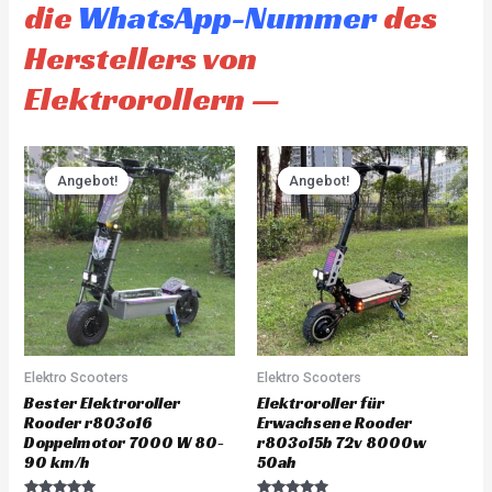
die
WhatsApp-Nummer
des
Herstellers von
Elektrorollern —
Original
Current
Original
Current
price
price
price
price
Angebot!
Angebot!
Angebot!
Angebot!
was:
is:
was:
is:
CHF 3'930.00.
CHF 3'733.00.
CHF 4'845.00.
CHF 4'60
Elektro Scooters
Elektro Scooters
Bester Elektroroller
Elektroroller für
Rooder r803o16
Erwachsene Rooder
Doppelmotor 7000 W 80-
r803o15b 72v 8000w
90 km/h
50ah