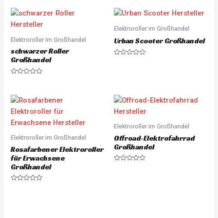
t
d
e
0
d
o
0
u
o
Elektroroller im Großhandel
t
u
o
Elektroroller im Großhandel
t
Urban Scooter Großhandel
f
o
5
schwarzer Roller
f
5
Großhandel
R
a
t
e
R
d
a
0
t
o
e
u
d
t
0
o
o
f
u
5
Elektroroller im Großhandel
t
o
Offroad-Elektrofahrrad
Elektroroller im Großhandel
f
5
Großhandel
Rosafarbener Elektroroller
für Erwachsene
Großhandel
R
a
t
e
R
d
a
0
t
o
e
u
d
t
0