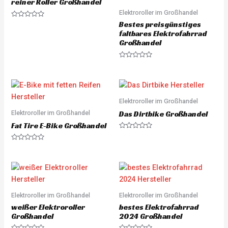
t
reiner Roller Großhandel
o
Elektroroller im Großhandel
f
5
R
Bestes preisgünstiges
a
faltbares Elektrofahrrad
t
e
Großhandel
d
0
o
R
u
a
t
t
o
e
f
d
5
0
o
Elektroroller im Großhandel
u
Elektroroller im Großhandel
t
Das Dirtbike Großhandel
o
Fat Tire E-Bike Großhandel
f
5
R
a
R
t
a
e
t
d
e
0
d
o
0
u
o
t
u
o
Elektroroller im Großhandel
Elektroroller im Großhandel
t
f
o
5
weißer Elektroroller
bestes Elektrofahrrad
f
5
Großhandel
2024 Großhandel