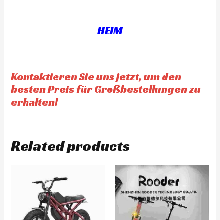
o
o
f
u
5
t
o
f
HEIM
5
Kontaktieren Sie uns jetzt, um den
besten Preis für Großbestellungen zu
erhalten!
Related products