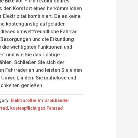
e Bike vor – ein revolutionäres
as den Komfort eines herkömmlichen
 Elektrizität kombiniert. Da es keine
nd kostengünstig aufgeladen
 dieses umweltfreundliche Fahrrad
r Besorgungen und die Erkundung
e die wichtigsten Funktionen und
ert und wie Sie das richtige
hlen. Schließen Sie sich der
en Fahrräder an und leisten Sie einen
ie Umwelt, indem Sie mühelose und
ichkeiten genießen.
gory:
Elektroroller im Großhandel
rrad
,
kostenpflichtiges Fahrrad