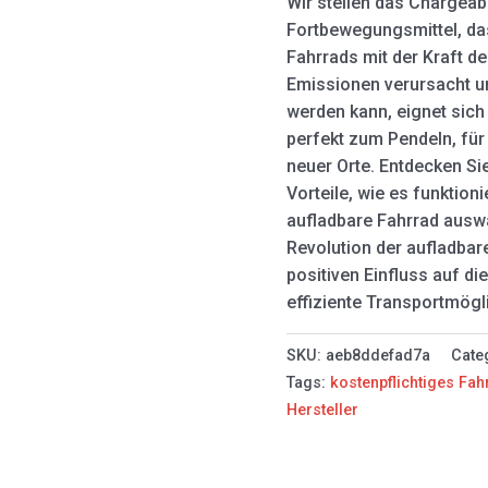
Wir stellen das Chargeabl
Fortbewegungsmittel, d
Fahrrads mit der Kraft der
Emissionen verursacht u
werden kann, eignet sich
perfekt zum Pendeln, fü
neuer Orte. Entdecken Si
Vorteile, wie es funktioni
aufladbare Fahrrad auswä
Revolution der aufladbar
positiven Einfluss auf d
effiziente Transportmögl
SKU:
aeb8ddefad7a
Cate
Tags:
kostenpflichtiges Fah
Hersteller