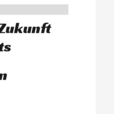
 Zukunft
ts
en