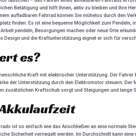
tor täuschen – das Fahren eines aufladbaren Fahrrads erford
chen Betätigung und hilft Ihnen, aktiv zu bleiben und Ihre H
einem aufladbaren Fahrrad können Sie mühelos durch den Verk
atz finden. Es ist eine bequeme Möglichkeit zum Pendeln, i
zur Arbeit pendeln, Besorgungen machen oder neue Orte erkunde
ges Design und die Kraftunterstützung eignet er sich für ver
ert es?
menschliche Kraft mit elektrischer Unterstützung. Der Fahre
rke der Unterstützung durch den Elektromotor steuern. Der M
einen zusätzlichen Kraftschub sorgt und Steigungen und lange 
Akkulaufzeit
rrads ist so einfach wie das Anschließen an eine normale S
he Sicherheit verriegelt werden. Im Durchschnitt kann eine v