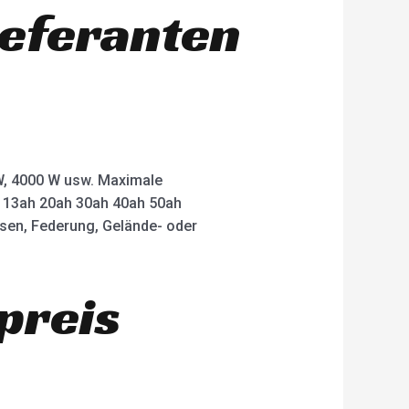
ieferanten
 W, 4000 W usw. Maximale
ah 13ah 20ah 30ah 40ah 50ah
msen, Federung, Gelände- oder
preis