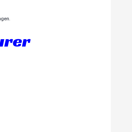
ngen.
urer