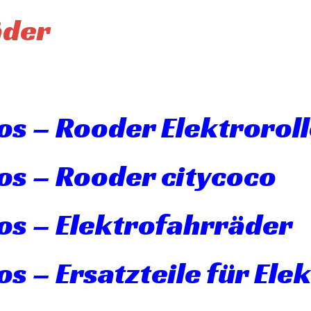
äder
s – Rooder Elektroroll
os – Rooder citycoco
os – Elektrofahrräder
s – Ersatzteile für Ele