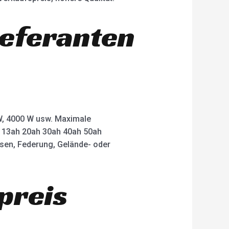
ieferanten
 W, 4000 W usw. Maximale
ah 13ah 20ah 30ah 40ah 50ah
msen, Federung, Gelände- oder
preis