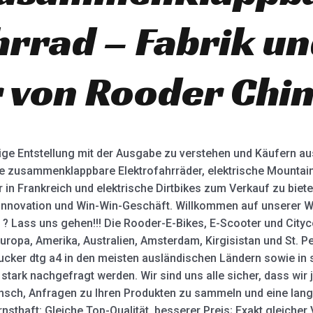
hrrad – Fabrik u
r von Rooder Chin
ertige Entstellung mit der Ausgabe zu verstehen und Käufern 
te zusammenklappbare Elektrofahrräder, elektrische Mountain
 in Frankreich und elektrische Dirtbikes zum Verkauf zu bieten
z, Innovation und Win-Win-Geschäft. Willkommen auf unserer W
? ? Lass uns gehen!!! Die Rooder-E-Bikes, E-Scooter und Cit
Europa, Amerika, Australien, Amsterdam, Kirgisistan und St. 
rucker dtg a4 in den meisten ausländischen Ländern sowie in
tark nachgefragt werden. Wir sind uns alle sicher, dass wir j
nsch, Anfragen zu Ihren Produkten zu sammeln und eine lang
sthaft: Gleiche Top-Qualität, besserer Preis; Exakt gleicher 