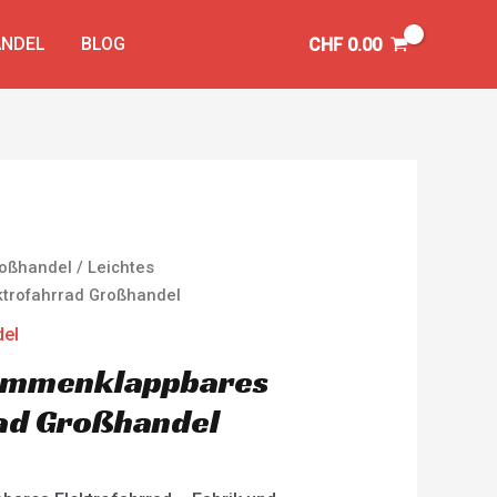
NDEL
BLOG
CHF
0.00
Großhandel
/ Leichtes
trofahrrad Großhandel
del
sammenklappbares
ad Großhandel