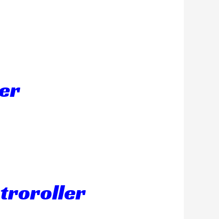
er
ktroroller