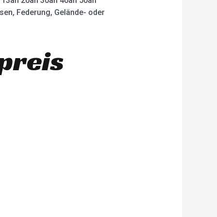
ah 13ah 20ah 30ah 40ah 50ah
msen, Federung, Gelände- oder
preis