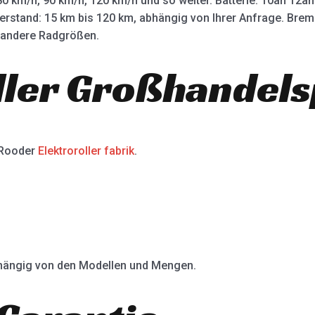
80 km/h, 90 km/h, 120 km/h und so weiter. Batterie: 10ah 12
terstand: 15 km bis 120 km, abhängig von Ihrer Anfrage. Bre
d andere Radgrößen.
ller Großhandels
 Rooder
Elektroroller fabrik
.
abhängig von den Modellen und Mengen.