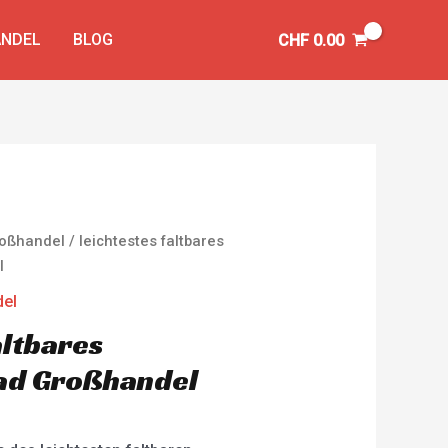
NDEL
BLOG
CHF
0.00
Großhandel
/ leichtestes faltbares
l
del
altbares
ad Großhandel