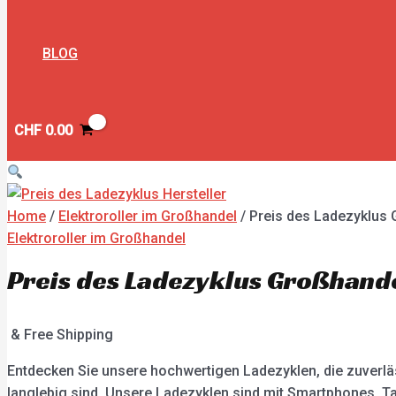
BLOG
CHF
0.00
Home
/
Elektroroller im Großhandel
/ Preis des Ladezyklus
Elektroroller im Großhandel
Preis des Ladezyklus Großhand
& Free Shipping
Entdecken Sie unsere hochwertigen Ladezyklen, die zuverläs
langlebig sind. Unsere Ladezyklen sind mit Smartphones, Ta