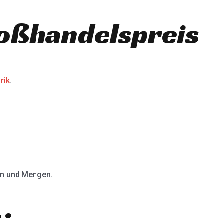
roßhandelspreis
rik
.
en und Mengen.