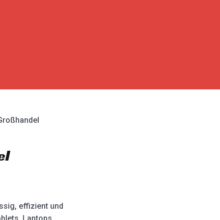
 Großhandel
el
sig, effizient und
blets, Laptops