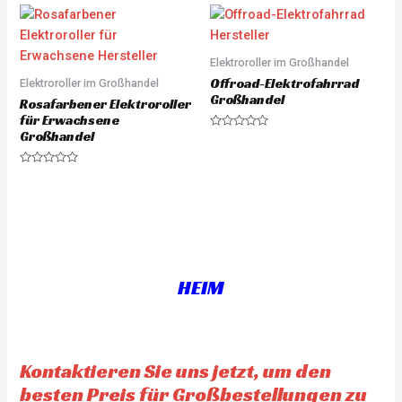
o
e
u
d
t
0
o
o
f
u
5
Elektroroller im Großhandel
t
o
Offroad-Elektrofahrrad
Elektroroller im Großhandel
f
5
Großhandel
Rosafarbener Elektroroller
für Erwachsene
Großhandel
R
a
t
e
R
d
a
0
t
o
e
u
d
t
0
o
o
f
u
5
t
o
f
HEIM
5
Kontaktieren Sie uns jetzt, um den
besten Preis für Großbestellungen zu