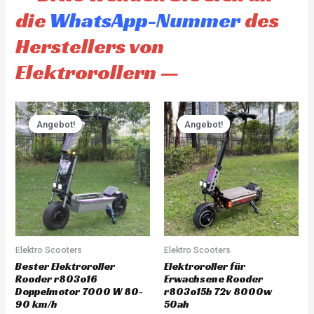
die
WhatsApp-Nummer
des
Herstellers von
Elektrorollern —
Original
Current
Original
Current
price
price
price
price
Angebot!
Angebot!
Angebot!
Angebot!
was:
is:
was:
is:
CHF 3'930.00.
CHF 3'733.00.
CHF 4'845.00.
CHF 4'60
Elektro Scooters
Elektro Scooters
Bester Elektroroller
Elektroroller für
Rooder r803o16
Erwachsene Rooder
Doppelmotor 7000 W 80-
r803o15b 72v 8000w
90 km/h
50ah