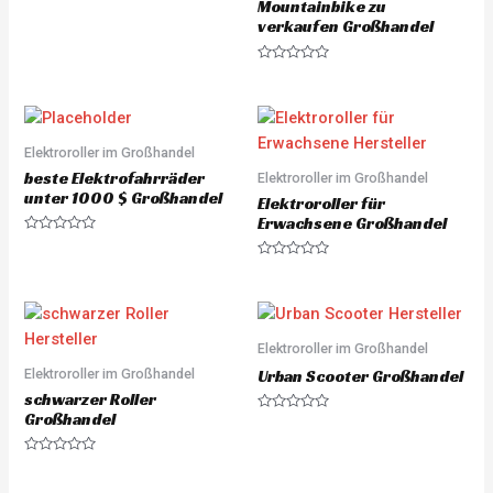
Mountainbike zu
R
a
verkaufen Großhandel
t
e
d
R
0
a
o
t
u
e
t
d
o
0
f
o
Elektroroller im Großhandel
5
u
beste Elektrofahrräder
Elektroroller im Großhandel
t
o
unter 1000 $ Großhandel
Elektroroller für
f
5
Erwachsene Großhandel
R
a
R
t
a
e
t
d
e
0
d
o
0
u
o
Elektroroller im Großhandel
t
u
o
Elektroroller im Großhandel
t
Urban Scooter Großhandel
f
o
5
schwarzer Roller
f
5
Großhandel
R
a
t
e
R
d
a
0
t