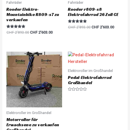
Fahrräder
Fahrräder
Rooder Elektro-
Rooder r809-s8
Mountainbike R809-s7 zu
Elektrofahrrad 26 Zoll CE
verkaufen
Rated
CHF
2'893.00
CHF
2'603.00
5.00
Rated
CHF
2'893.00
CHF
2'603.00
out of 5
5.00
out of 5
Elektroroller im Großhandel
Pedal-Elektrofahrrad
Großhandel
R
a
t
e
d
0
Elektroroller im Großhandel
o
u
Motorroller für
t
Erwachsene zu verkaufen
o
f