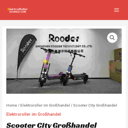
Zum
MAIN
Inhalt
MEN
springen
Home
/
Elektroroller im Großhandel
/ Scooter City Großhandel
Elektroroller im Großhandel
Scooter City Großhandel