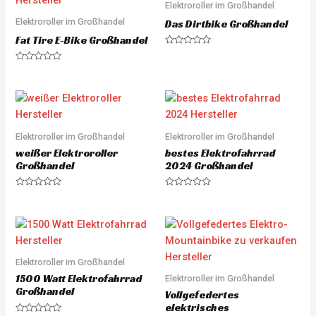
o
Elektroroller im Großhandel
u
Elektroroller im Großhandel
t
Das Dirtbike Großhandel
o
Fat Tire E-Bike Großhandel
f
5
R
a
R
t
a
e
t
d
e
0
d
o
0
u
o
t
u
o
Elektroroller im Großhandel
Elektroroller im Großhandel
t
f
o
5
weißer Elektroroller
bestes Elektrofahrrad
f
5
Großhandel
2024 Großhandel
R
R
a
a
t
t
e
e
d
d
0
0
o
o
u
u
Elektroroller im Großhandel
t
t
o
o
1500 Watt Elektrofahrrad
Elektroroller im Großhandel
f
f
5
5
Großhandel
Vollgefedertes
elektrisches