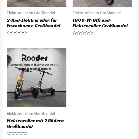
Elektroroller im Großhandel
Elektroroller im Großhandel
2-Rad-Elektroroller für
1000-W-Offroad-
Erwachsene Großhandel
Elektroroller Großhandel
Rated
Rated
0
0
out
out
of
of
5
5
Elektroroller im Großhandel
Elektroroller mit 2 Rädern
Großhandel
Rated