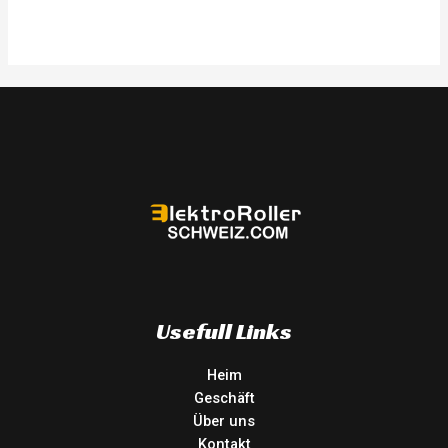
0
out
of
5
Usefull Links
Heim
Geschäft
Über uns
Kontakt