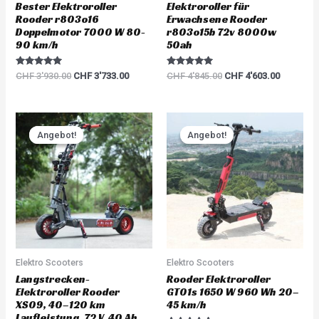
Bester Elektroroller
Elektroroller für
Rooder r803o16
Erwachsene Rooder
Doppelmotor 7000 W 80-
r803o15b 72v 8000w
90 km/h
50ah
Rated
Rated
CHF
3'930.00
CHF
3'733.00
CHF
4'845.00
CHF
4'603.00
5.00
5.00
out of 5
out of 5
Original
Current
Original
Current
price
price
price
price
Angebot!
Angebot!
Angebot!
Angebot!
was:
is:
was:
is:
CHF 6'000.00.
CHF 5'700.00.
CHF 1'680.00.
CHF 1'59
Elektro Scooters
Elektro Scooters
Langstrecken-
Rooder Elektroroller
Elektroroller Rooder
GT01s 1650 W 960 Wh 20–
XS09, 40–120 km
45 km/h
Laufleistung, 72 V, 40 Ah,