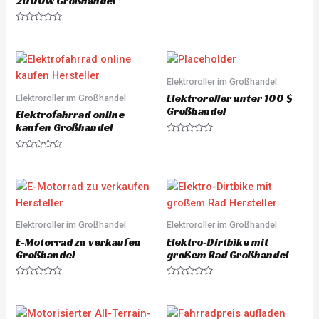
2000w Großhandel
R
a
t
e
R
d
a
0
t
o
e
u
d
t
0
o
o
Elektroroller im Großhandel
f
u
5
Elektroroller unter 100 $
Elektroroller im Großhandel
t
o
Großhandel
Elektrofahrrad online
f
5
kaufen Großhandel
R
a
R
t
a
e
t
d
e
0
d
o
0
u
o
t
u
o
Elektroroller im Großhandel
Elektroroller im Großhandel
t
f
o
5
E-Motorrad zu verkaufen
Elektro-Dirtbike mit
f
5
Großhandel
großem Rad Großhandel
R
R
a
a
t
t
e
e
d
d