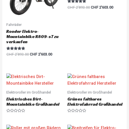
Rated
CHF
2'893.00
CHF
2'603.00
5.00
out of 5
Fahrräder
Rooder Elektro-
Mountainbike R809-s7 zu
verkaufen
Rated
CHF
2'893.00
CHF
2'603.00
5.00
out of 5
Elektroroller im Großhandel
Elektroroller im Großhandel
Elektrisches Dirt-
Grünes faltbares
Mountainbike Großhandel
Elektrofahrrad Großhandel
R
R
a
a
t
t
e
e