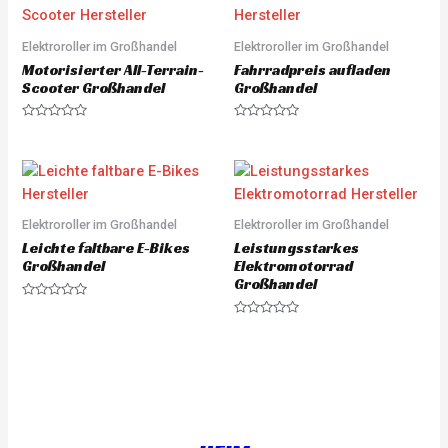
0
0
o
o
u
u
Elektroroller im Großhandel
Elektroroller im Großhandel
t
t
o
o
Motorisierter All-Terrain-
Fahrradpreis aufladen
f
f
5
5
Scooter Großhandel
Großhandel
R
R
a
a
t
t
e
e
d
d
0
0
o
o
u
u
Elektroroller im Großhandel
Elektroroller im Großhandel
t
t
o
o
Leichte faltbare E-Bikes
Leistungsstarkes
f
f
5
5
Großhandel
Elektromotorrad
Großhandel
R
a
R
t
a
e
t
d
e
0
d
o
0
u
o
t
u
o
t
f
o
5
f