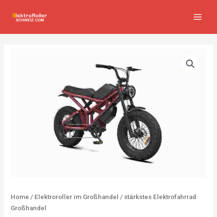
Zum
MAIN
Inhalt
MEN
springen
Home
/
Elektroroller im Großhandel
/ stärkstes Elektrofahrrad
Großhandel