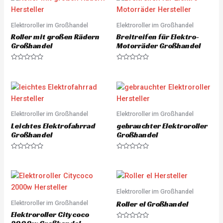
d
d
0
0
o
o
u
u
Elektroroller im Großhandel
Elektroroller im Großhandel
t
t
o
o
Roller mit großen Rädern
Breitreifen für Elektro-
f
f
5
5
Großhandel
Motorräder Großhandel
R
R
a
a
t
t
e
e
d
d
0
0
o
o
u
u
Elektroroller im Großhandel
Elektroroller im Großhandel
t
t
o
o
Leichtes Elektrofahrrad
gebrauchter Elektroroller
f
f
5
5
Großhandel
Großhandel
R
R
a
a
t
t
e
e
d
d
0
0
o
o
Elektroroller im Großhandel
u
u
Elektroroller im Großhandel
t
t
Roller el Großhandel
o
o
Elektroroller Citycoco
f
f
5
5