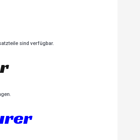
atzteile sind verfügbar.
er
ngen.
urer