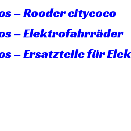
os – Rooder citycoco
os – Elektrofahrräder
s – Ersatzteile für Ele