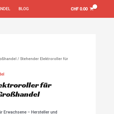
NDEL
BLOG
CHF
0.00
Großhandel
/ Stehender Elektroroller für
del
ektroroller für
Großhandel
für Erwachsene – Hersteller und