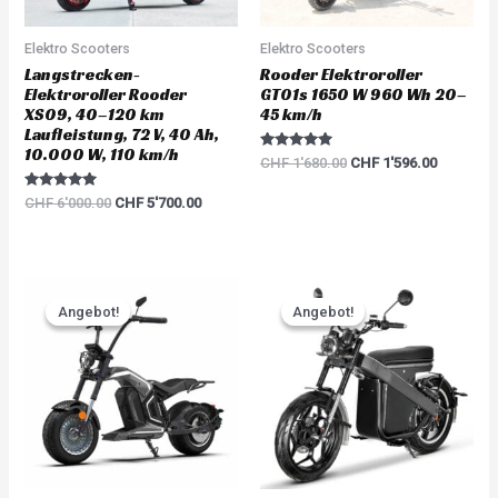
Elektro Scooters
Elektro Scooters
Langstrecken-
Rooder Elektroroller
Elektroroller Rooder
GT01s 1650 W 960 Wh 20–
XS09, 40–120 km
45 km/h
Laufleistung, 72 V, 40 Ah,
10.000 W, 110 km/h
Rated
CHF
1'680.00
CHF
1'596.00
5.00
out of 5
Rated
CHF
6'000.00
CHF
5'700.00
5.00
out of 5
Original
Current
Original
Current
price
price
price
price
Angebot!
Angebot!
Angebot!
Angebot!
was:
is:
was:
is:
CHF 3'783.00.
CHF 3'594.00.
CHF 5'217.00.
CHF 4'95