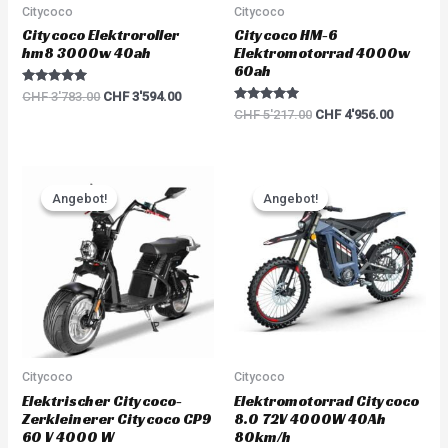
Citycoco
Citycoco
Citycoco Elektroroller
Citycoco HM-6
hm8 3000w 40ah
Elektromotorrad 4000w
60ah
Rated
CHF
3'783.00
CHF
3'594.00
5.00
Rated
CHF
5'217.00
CHF
4'956.00
out of 5
5.00
out of 5
Original
Current
Original
Current
price
price
price
price
Angebot!
Angebot!
Angebot!
Angebot!
was:
is:
was:
is:
CHF 3'381.00.
CHF 3'212.00.
CHF 5'796.00.
CHF 5'50
Citycoco
Citycoco
Elektrischer Citycoco-
Elektromotorrad Citycoco
Zerkleinerer Citycoco CP9
8.0 72V 4000W 40Ah
60 V 4000 W
80km/h