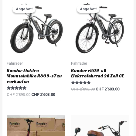
0
Original
Current
Original
Current
o
price
price
price
price
u
Angebot!
Angebot!
Angebot!
Angebot!
was:
is:
was:
is:
t
o
CHF 2'893.00.
CHF 2'603.00.
CHF 2'893.00.
CHF 2'60
f
5
Fahrräder
Fahrräder
Rooder Elektro-
Rooder r809-s8
Mountainbike R809-s7 zu
Elektrofahrrad 26 Zoll CE
verkaufen
Rated
CHF
2'893.00
CHF
2'603.00
5.00
Rated
CHF
2'893.00
CHF
2'603.00
out of 5
5.00
out of 5