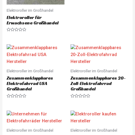
e
d
0
Elektroroller im Großhandel
o
u
Elektroroller für
t
Erwachsene Großhandel
o
f
5
R
a
t
e
d
0
o
u
t
o
Elektroroller im Großhandel
Elektroroller im Großhandel
f
5
Zusammenklappbares
Zusammenklappbares 20-
Elektrofahrrad USA
Zoll-Elektrofahrrad
Großhandel
Großhandel
R
R
a
a
t
t
e
e
d
d
0
0
o
o
u
u
Elektroroller im Großhandel
Elektroroller im Großhandel
t
t
o
o