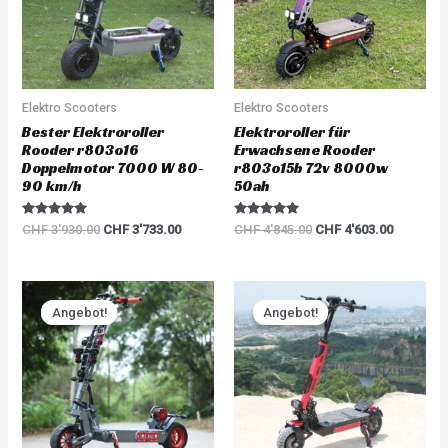
Elektro Scooters
Elektro Scooters
Bester Elektroroller
Elektroroller für
Rooder r803o16
Erwachsene Rooder
Doppelmotor 7000 W 80-
r803o15b 72v 8000w
90 km/h
50ah
Rated
Rated
CHF
3'930.00
CHF
3'733.00
CHF
4'845.00
CHF
4'603.00
5.00
5.00
out of 5
out of 5
Original
Current
Original
Current
price
price
price
price
Angebot!
Angebot!
Angebot!
Angebot!
was:
is:
was:
is:
CHF 6'000.00.
CHF 5'700.00.
CHF 1'680.00.
CHF 1'59