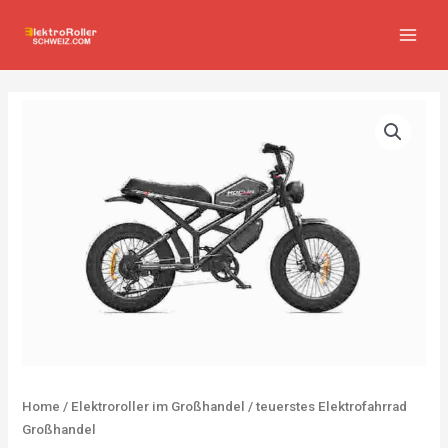
Zum
MAIN
Inhalt
MEN
springen
Home
/
Elektroroller im Großhandel
/ teuerstes Elektrofahrrad
Großhandel