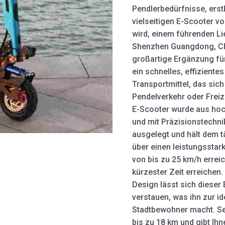
Pendlerbedürfnisse, erst
vielseitigen E-Scooter vo
wird, einem führenden Lie
Shenzhen Guangdong, Chin
großartige Ergänzung für
ein schnelles, effizient
Transportmittel, das sich
Pendelverkehr oder Freizei
E-Scooter wurde aus hoc
und mit Präzisionstechnik
ausgelegt und hält dem t
über einen leistungsstar
von bis zu 25 km/h erreic
kürzester Zeit erreichen
Design lässt sich dieser
verstauen, was ihn zur i
Stadtbewohner macht. Sei
bis zu 18 km und gibt Ih