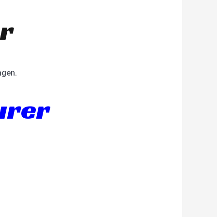
er
ngen.
urer