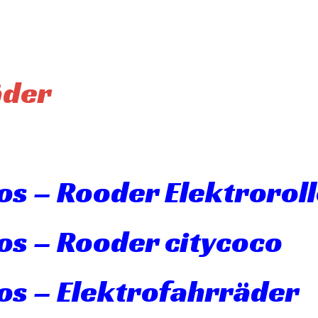
äder
s – Rooder Elektroroll
os – Rooder citycoco
os – Elektrofahrräder