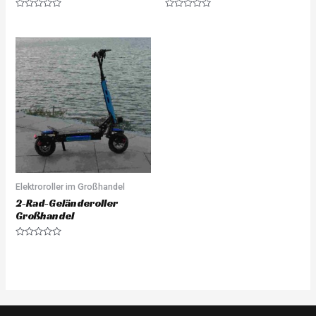
Rated
Rated
0
0
out
out
of
of
5
5
Elektroroller im Großhandel
2-Rad-Geländeroller
Großhandel
Rated
0
out
of
5