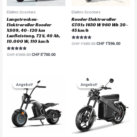
Elektro Scooters
Elektro Scooters
Langstrecken-
Rooder Elektroroller
Elektroroller Rooder
GT01s 1650 W 960 Wh 20–
XS09, 40–120 km
45 km/h
Laufleistung, 72 V, 40 Ah,
10.000 W, 110 km/h
Rated
CHF
1'680.00
CHF
1'596.00
5.00
out of 5
Rated
CHF
6'000.00
CHF
5'700.00
5.00
out of 5
Original
Current
Original
Current
price
price
price
price
Angebot!
Angebot!
Angebot!
Angebot!
was:
is:
was:
is:
CHF 3'783.00.
CHF 3'594.00.
CHF 5'217.00.
CHF 4'95