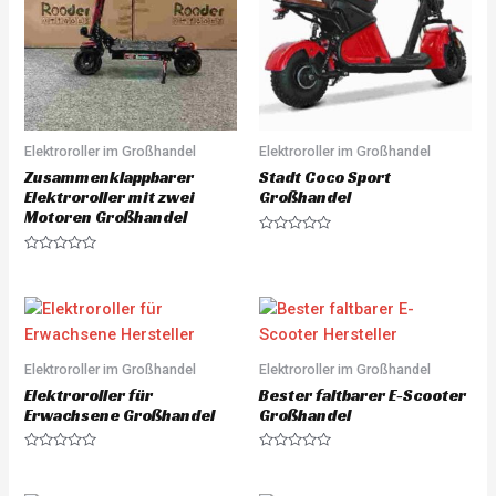
Elektroroller im Großhandel
Elektroroller im Großhandel
Zusammenklappbarer
Stadt Coco Sport
Elektroroller mit zwei
Großhandel
Motoren Großhandel
R
a
R
t
a
e
t
d
e
0
d
o
0
u
o
t
u
o
Elektroroller im Großhandel
Elektroroller im Großhandel
t
f
o
5
Elektroroller für
Bester faltbarer E-Scooter
f
5
Erwachsene Großhandel
Großhandel
R
R
a
a
t
t