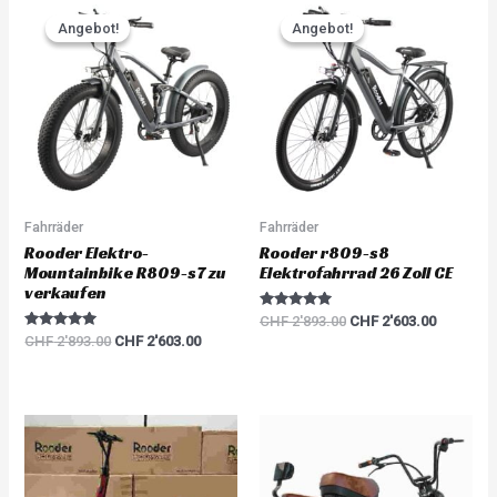
Original
Current
Original
Current
o
price
price
price
price
u
Angebot!
Angebot!
Angebot!
Angebot!
was:
is:
was:
is:
t
o
CHF 2'893.00.
CHF 2'603.00.
CHF 2'893.00.
CHF 2'60
f
5
Fahrräder
Fahrräder
Rooder Elektro-
Rooder r809-s8
Mountainbike R809-s7 zu
Elektrofahrrad 26 Zoll CE
verkaufen
Rated
CHF
2'893.00
CHF
2'603.00
5.00
Rated
CHF
2'893.00
CHF
2'603.00
out of 5
5.00
out of 5