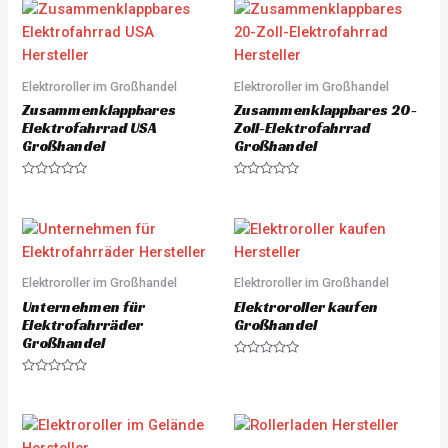
e
e
d
d
0
0
o
o
u
u
t
t
o
o
Elektroroller im Großhandel
Elektroroller im Großhandel
f
f
5
5
Zusammenklappbares
Zusammenklappbares 20-
Elektrofahrrad USA
Zoll-Elektrofahrrad
Großhandel
Großhandel
R
R
a
a
t
t
e
e
d
d
0
0
o
o
u
u
Elektroroller im Großhandel
Elektroroller im Großhandel
t
t
o
o
Unternehmen für
Elektroroller kaufen
f
f
5
5
Elektrofahrräder
Großhandel
Großhandel
R
a
R
t
a
e
t
d
e
0
d
o
0