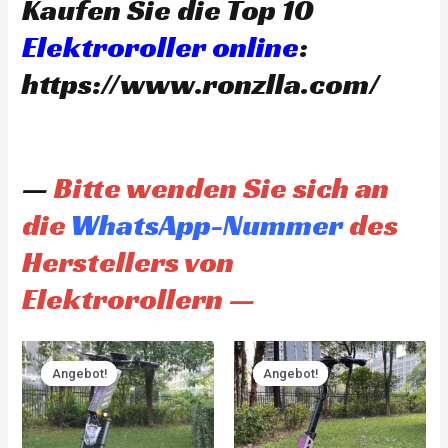
Kaufen Sie die Top 10
Elektroroller online
:
https://www.ronzlla.com/
—
Bitte wenden Sie sich an
die
WhatsApp-Nummer
des
Herstellers von
Elektrorollern —
Original
Current
Original
Current
price
price
price
price
Angebot!
Angebot!
Angebot!
Angebot!
was:
is:
was:
is:
CHF 3'930.00.
CHF 3'733.00.
CHF 4'845.00.
CHF 4'60