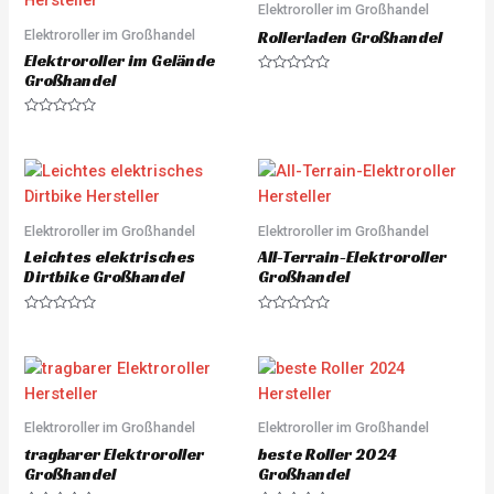
u
o
Elektroroller im Großhandel
t
u
o
Elektroroller im Großhandel
t
Rollerladen Großhandel
f
o
5
Elektroroller im Gelände
f
5
Großhandel
R
a
t
e
R
d
a
0
t
o
e
u
d
t
0
o
o
f
u
5
Elektroroller im Großhandel
Elektroroller im Großhandel
t
o
Leichtes elektrisches
All-Terrain-Elektroroller
f
5
Dirtbike Großhandel
Großhandel
R
R
a
a
t
t
e
e
d
d
0
0
o
o
u
u
Elektroroller im Großhandel
Elektroroller im Großhandel
t
t
o
o
tragbarer Elektroroller
beste Roller 2024
f
f
5
5
Großhandel
Großhandel