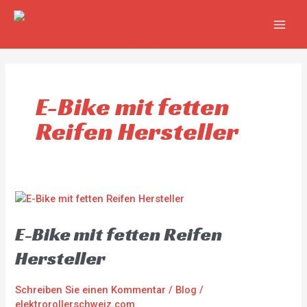
Zum
MAIN
Inhalt
MEN
springen
E-Bike mit fetten
Reifen Hersteller
E-
Bike
E-Bike mit fetten Reifen
mit
fetten
Hersteller
Reifen
Hersteller
Schreiben Sie einen Kommentar
/
Blog
/
elektrorollerschweiz.com