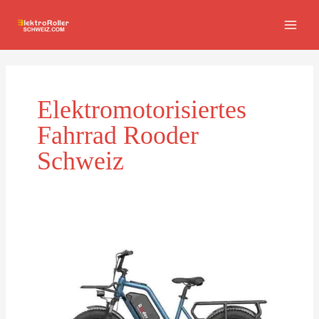
Zum
MAI
Inhalt
MEN
springen
Elektromotorisiertes
Fahrrad Rooder
Schweiz
Elektromotorisiertes
Fahrrad
Rooder
Schweiz