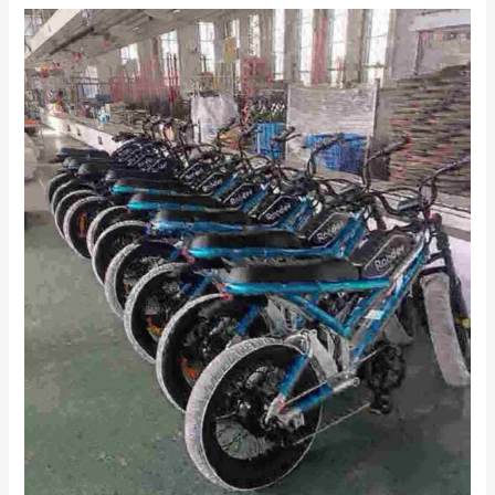
Zusammenklappbares
Elektrofahrrad
für
Damen
Hersteller