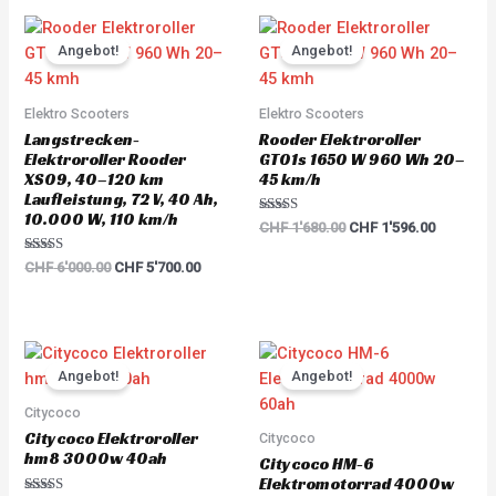
Original
Current
Original
Current
price
price
price
price
Angebot!
Angebot!
was:
is:
was:
is:
CHF 6'000.00.
CHF 5'700.00.
CHF 1'680.00.
CHF 1'59
Elektro Scooters
Elektro Scooters
Langstrecken-
Rooder Elektroroller
Elektroroller Rooder
GT01s 1650 W 960 Wh 20–
XS09, 40–120 km
45 km/h
Laufleistung, 72 V, 40 Ah,
10.000 W, 110 km/h
Rated
CHF
1'680.00
CHF
1'596.00
5.00
out of 5
Rated
CHF
6'000.00
CHF
5'700.00
5.00
out of 5
Original
Current
Original
Current
price
price
price
price
Angebot!
Angebot!
was:
is:
was:
is:
CHF 3'783.00.
CHF 3'594.00.
CHF 5'217.00.
CHF 4'95
Citycoco
Citycoco Elektroroller
Citycoco
hm8 3000w 40ah
Citycoco HM-6
Elektromotorrad 4000w