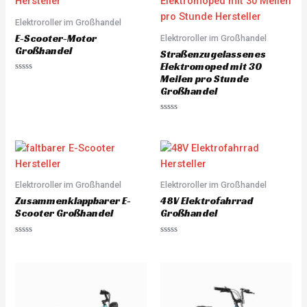
o
o
u
u
Elektroroller im Großhandel
t
t
o
o
E-Scooter-Motor
Elektroroller im Großhandel
f
f
5
5
Großhandel
Straßenzugelassenes
Elektromoped mit 30
Meilen pro Stunde
R
a
Großhandel
t
e
d
R
0
a
o
t
u
e
t
d
o
0
f
o
5
u
Elektroroller im Großhandel
Elektroroller im Großhandel
t
o
Zusammenklappbarer E-
48V Elektrofahrrad
f
5
Scooter Großhandel
Großhandel
R
R
a
a
t
t
e
e
d
d
0
0
o
o
u
u