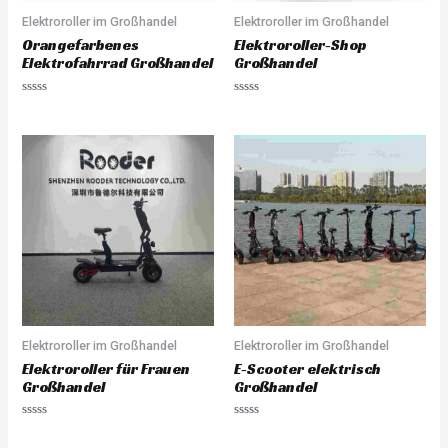
Elektroroller im Großhandel
Elektroroller im Großhandel
Orangefarbenes
Elektroroller-Shop
Elektrofahrrad Großhandel
Großhandel
R
R
a
a
t
t
e
e
d
d
0
0
o
o
u
u
t
t
o
o
f
f
5
5
Elektroroller im Großhandel
Elektroroller im Großhandel
Elektroroller für Frauen
E-Scooter elektrisch
Großhandel
Großhandel
R
R
a
a