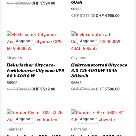
60ah
Rated
CHF
3'783.00
CHF
3'594.00
5.00
out of 5
Rated
CHF
5'217.00
CHF
4'956.00
5.00
out of 5
Original
Current
Original
Current
price
price
price
price
Angebot!
Angebot!
was:
is:
was:
is:
CHF 3'381.00.
CHF 3'212.00.
CHF 5'796.00.
CHF 5'50
Citycoco
Citycoco
Elektrischer Citycoco-
Elektromotorrad Citycoco
Zerkleinerer Citycoco CP9
8.0 72V 4000W 40Ah
60 V 4000 W
80km/h
Rated
Rated
CHF
3'381.00
CHF
3'212.00
CHF
5'796.00
CHF
5'506.00
5.00
5.00
out of 5
out of 5
Original
Current
Original
Current
price
price
price
price
Angebot!
Angebot!
was:
is:
was:
is:
CHF 2'968.00.
CHF 2'671.00.
CHF 2'660.00.
CHF 2'39
Fahrräder
Fahrräder