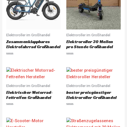
Elektroroller im Großhandel
Elektroroller im Großhandel
Zusammenklappbares
Elektroroller 30 Meilen
Elektrofahrrad Großhandel
pro Stunde Großhandel
R
R
a
a
t
t
e
e
d
d
0
0
o
o
u
u
Elektroroller im Großhandel
Elektroroller im Großhandel
t
t
o
o
Elektrischer Motorrad-
bester preisgünstiger
f
f
5
5
Fettreifen Großhandel
Elektroroller Großhandel
R
R
a
a
t
t
e
e
d
d
0
0