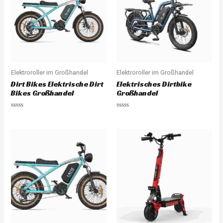
t
t
o
o
f
f
5
5
Elektroroller im Großhandel
Elektroroller im Großhandel
Dirt Bikes Elektrische Dirt
Elektrisches Dirtbike
Bikes Großhandel
Großhandel
R
R
a
a
t
t
e
e
d
d
0
0
o
o
u
u
t
t
o
o
f
f
5
5