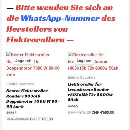
—
Bitte wenden Sie sich an
die
WhatsApp-Nummer
des
Herstellers von
Elektrorollern —
Original
Current
Original
Current
price
price
price
price
Angebot!
Angebot!
was:
is:
was:
is:
CHF 3'930.00.
CHF 3'733.00.
CHF 4'845.00.
CHF 4'60
Elektro Scooters
Elektroroller für
Elektro Scooters
Erwachsene Rooder
Bester Elektroroller
r803o15b 72v 8000w
Rooder r803o16
50ah
Doppelmotor 7000 W 80-
90 km/h
Rated
CHF
4'845.00
CHF
4'603.00
5.00
Rated
out of 5
CHF
3'930.00
CHF
3'733.00
5.00
out of 5