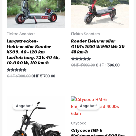
Elektro Scooters
Elektro Scooters
Langstrecken-
Rooder Elektroroller
Elektroroller Rooder
GT01s 1650 W 960 Wh 20–
XS09, 40–120 km
45 km/h
Laufleistung, 72 V, 40 Ah,
10.000 W, 110 km/h
Rated
CHF
1'680.00
CHF
1'596.00
5.00
out of 5
Rated
CHF
6'000.00
CHF
5'700.00
5.00
out of 5
Original
Current
Original
Current
price
price
price
price
Angebot!
Angebot!
was:
is:
was:
is:
CHF 3'783.00.
CHF 3'594.00.
CHF 5'217.00.
CHF 4'95
Citycoco
Citycoco HM-6
Elektromotorrad 4000w