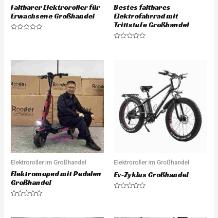
Faltbarer Elektroroller für
Bestes faltbares
Erwachsene Großhandel
Elektrofahrrad mit
Trittstufe Großhandel
R
a
R
t
a
e
t
d
e
0
d
o
0
u
o
t
u
o
t
f
o
5
f
5
Elektroroller im Großhandel
Elektroroller im Großhandel
Elektromoped mit Pedalen
Ev-Zyklus Großhandel
Großhandel
R
a
R
t
a
e
t
d