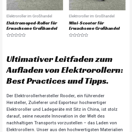
Elektroroller im Großhandel
Elektroroller im Großhandel
Elektromoped-Roller für
Mini-Scooter für
Erwachsene Großhandel
Erwachsene Großhandel
R
R
a
a
t
t
e
e
d
d
Ultimativer Leitfaden zum
0
0
o
o
u
u
Aufladen von Elektrorollern:
t
t
o
o
f
f
Best Practices und Tipps.
5
5
Der Elektrorollerhersteller Rooder, ein führender
Hersteller, Zulieferer und Exporteur hochwertiger
Elektroroller und Ladegeräte mit Sitz in China, ist stolz
darauf, seine neueste Innovation in der Welt des
nachhaltigen Transports vorzustellen – das Laden von
Elektrorollern. Unser aus den hochwertigsten Materialien