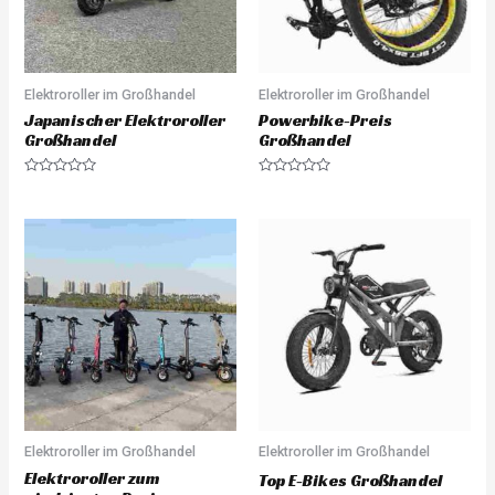
Elektroroller im Großhandel
Elektroroller im Großhandel
Japanischer Elektroroller
Powerbike-Preis
Großhandel
Großhandel
R
R
a
a
t
t
e
e
d
d
0
0
o
o
u
u
t
t
o
o
f
f
5
5
Elektroroller im Großhandel
Elektroroller im Großhandel
Elektroroller zum
Top E-Bikes Großhandel