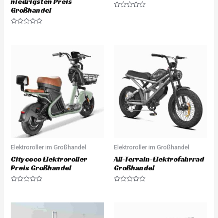
niedrigsten Preis
Großhandel
R
a
t
R
e
a
d
t
0
e
o
d
u
0
t
o
o
u
f
t
5
o
f
5
Elektroroller im Großhandel
Elektroroller im Großhandel
Citycoco Elektroroller
All-Terrain-Elektrofahrrad
Preis Großhandel
Großhandel
R
R
a
a
t
t
e
e
d
d
0
0