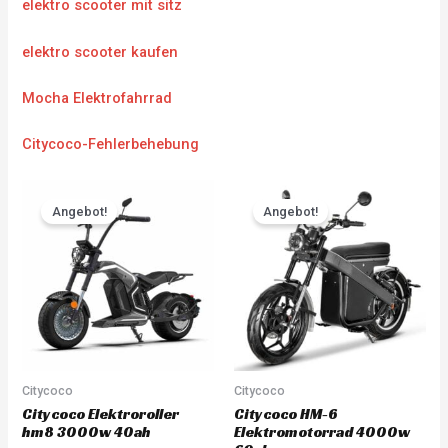
elektro scooter mit sitz
elektro scooter kaufen
Mocha Elektrofahrrad
Citycoco-Fehlerbehebung
Original
Current
Original
Current
price
price
price
price
Angebot!
Angebot!
was:
is:
was:
is:
CHF 3'783.00.
CHF 3'594.00.
CHF 5'217.00.
CHF 4'95
Citycoco
Citycoco
Citycoco Elektroroller
Citycoco HM-6
hm8 3000w 40ah
Elektromotorrad 4000w