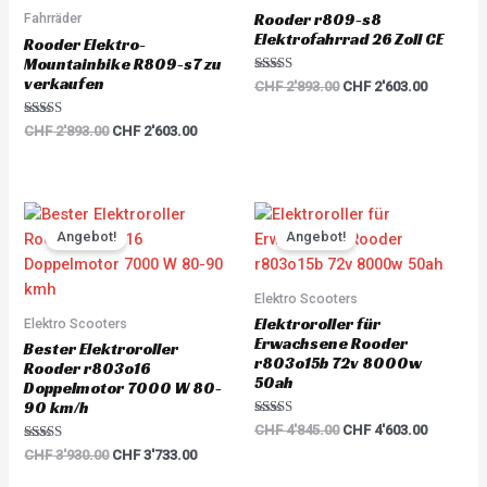
5
Rooder r809-s8
Fahrräder
Elektrofahrrad 26 Zoll CE
Rooder Elektro-
Mountainbike R809-s7 zu
verkaufen
Rated
CHF
2'893.00
CHF
2'603.00
5.00
out of 5
Rated
CHF
2'893.00
CHF
2'603.00
5.00
out of 5
Original
Current
Original
Current
price
price
price
price
Angebot!
Angebot!
was:
is:
was:
is:
CHF 3'930.00.
CHF 3'733.00.
CHF 4'845.00.
CHF 4'60
Elektro Scooters
Elektroroller für
Elektro Scooters
Erwachsene Rooder
Bester Elektroroller
r803o15b 72v 8000w
Rooder r803o16
50ah
Doppelmotor 7000 W 80-
90 km/h
Rated
CHF
4'845.00
CHF
4'603.00
5.00
Rated
out of 5
CHF
3'930.00
CHF
3'733.00
5.00
out of 5