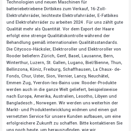
Technologien und neuen Maschinen für
batteriebetriebene Dirtbikes zum Verkauf, 16-Zoll-
Elektrofahrräder, leichteste Elektrofahrräder, E-Fatbikes
und Elektrofahrräder zu arbeiten 2024 . Für uns zählt gute
Qualität mehr als Quantität. Vor dem Export der Haare
erfolgt eine strenge Qualitätskontrolle während der
Behandlung gemäß internationalen Qualitätsstandards.
Die Citycoco-Häcksler, Elektroroller und Elektroroller von
Rooder beliefern Zürich, Genf, Basel, Lausanne, Bern,
Winterthur, Luzern, St. Gallen, Lugano, Biel/Bienne, Thun,
Bellinzona, Köniz, Freiburg, Schaffhausen, La Chaux- de-
Fonds, Chur, Uster, Sion, Vernier, Lancy, Neuchâtel,
Emmen Zug, Yverdon-les-Bains usw. Rooder-Produkte
werden auch in die ganze Welt geliefert, beispielsweise
nach Europa, Amerika, Australien, Lesotho, Libyen und
Bangladesch , Norwegen. Wir werden uns weiterhin der
Markt- und Produktentwicklung widmen und einen gut
vernetzten Service für unsere Kunden aufbauen, um eine
erfolgreichere Zukunft zu schaffen. Bitte kontaktieren Sie
uns noch heute, um herauszufinden, wie wir