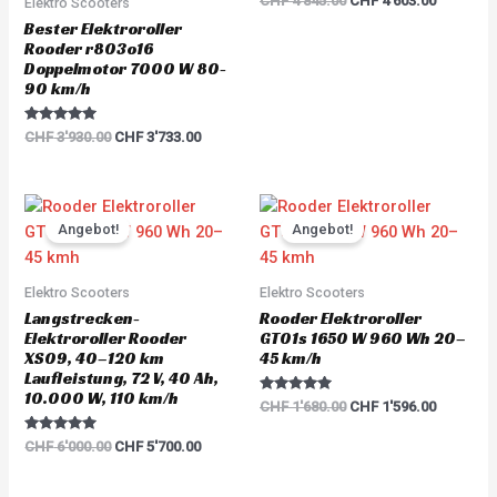
CHF
4'845.00
CHF
4'603.00
Elektro Scooters
5.00
out of 5
Bester Elektroroller
Rooder r803o16
Doppelmotor 7000 W 80-
90 km/h
Rated
CHF
3'930.00
CHF
3'733.00
5.00
out of 5
Original
Current
Original
Current
price
price
price
price
Angebot!
Angebot!
was:
is:
was:
is:
CHF 6'000.00.
CHF 5'700.00.
CHF 1'680.00.
CHF 1'59
Elektro Scooters
Elektro Scooters
Langstrecken-
Rooder Elektroroller
Elektroroller Rooder
GT01s 1650 W 960 Wh 20–
XS09, 40–120 km
45 km/h
Laufleistung, 72 V, 40 Ah,
10.000 W, 110 km/h
Rated
CHF
1'680.00
CHF
1'596.00
5.00
out of 5
Rated
CHF
6'000.00
CHF
5'700.00
5.00
out of 5