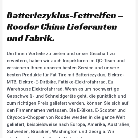
e
t
d
e
0
d
Batteriezyklus-Fettreifen –
o
0
u
o
t
u
Rooder China Lieferanten
o
t
f
o
5
f
und Fabrik.
5
Um Ihnen Vorteile zu bieten und unser Geschäft zu
erweitern, haben wir auch Inspektoren im QC-Team und
versichern Ihnen unseren besten Service und unsere
besten Produkte für Fat Tire mit Batteriezyklus, Elektro-
MTB, Elektro-E-Dirtbike, Fatbike-Elektrofahrrad, Eu
Warehouse Elektrofahrrad. Wenn es um hochwertige
Gasschweiß- und Schneidgeräte geht, die pünktlich und
zum richtigen Preis geliefert werden, können Sie sich auf
den Firmennamen verlassen. Die E-Bikes, E-Scooter und
Citycoco-Chopper von Rooder werden in die ganze Welt
geliefert, beispielsweise nach Europa, Amerika, Australien,
Schweden, Brasilien, Washington und Georgia. Wir