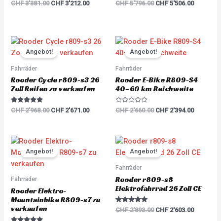
Rated
Rated
CHF
3'381.00
CHF
3'212.00
CHF
5'796.00
CHF
5'506.00
5.00
5.00
out of 5
out of 5
Original
Current
Original
Current
price
price
price
price
Angebot!
Angebot!
was:
is:
was:
is:
CHF 2'968.00.
CHF 2'671.00.
CHF 2'660.00.
CHF 2'39
Fahrräder
Fahrräder
Rooder Cycle r809-s3 26
Rooder E-Bike R809-S4
Zoll Reifen zu verkaufen
40–60 km Reichweite
Rated
R
CHF
2'968.00
CHF
2'671.00
CHF
2'660.00
CHF
2'394.00
5.00
a
out of 5
t
e
d
0
Original
Current
Original
Current
o
price
price
price
price
u
Angebot!
Angebot!
was:
is:
was:
is:
t
o
CHF 2'893.00.
CHF 2'603.00.
CHF 2'893.00.
CHF 2'60
Fahrräder
f
5
Rooder r809-s8
Fahrräder
Elektrofahrrad 26 Zoll CE
Rooder Elektro-
Mountainbike R809-s7 zu
verkaufen
Rated
CHF
2'893.00
CHF
2'603.00
5.00
out of 5