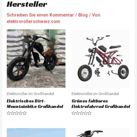
Hersteller
Schreiben Sie einen Kommentar
/
Blog
/ Von
elektrorollerschweiz.com
Elektroroller im Großhandel
Elektroroller im Großhandel
Elektrisches Dirt-
Grünes faltbares
Mountainbike Großhandel
Elektrofahrrad Großhandel
R
R
a
a
t
t
e
e
d
d