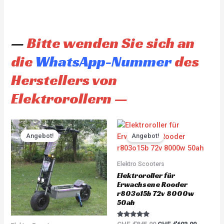
—
Bitte wenden Sie sich an
die
WhatsApp-Nummer
des
Herstellers von
Elektrorollern —
Original
Current
Original
Current
price
price
price
price
Angebot!
Angebot!
was:
is:
was:
is:
CHF 3'930.00.
CHF 3'733.00.
CHF 4'845.00.
CHF 4'60
Elektro Scooters
Elektroroller für
Erwachsene Rooder
r803o15b 72v 8000w
50ah
Rated