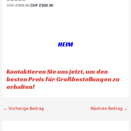
Rated
CHF
2'893.00
CHF
2'603.00
5.00
out of 5
HEIM
Kontaktieren Sie uns jetzt, um den
besten Preis für Großbestellungen zu
erhalten!
←
Vorherige Beitrag
Nächste Beitrag
→