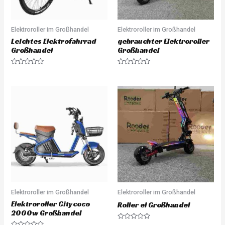
Elektroroller im Großhandel
Elektroroller im Großhandel
Leichtes Elektrofahrrad
gebrauchter Elektroroller
Großhandel
Großhandel
R
R
a
a
t
t
e
e
d
d
0
0
o
o
u
u
t
t
o
o
f
f
5
5
Elektroroller im Großhandel
Elektroroller im Großhandel
Elektroroller Citycoco
Roller el Großhandel
2000w Großhandel