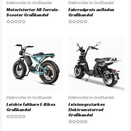
Elektroroller im Großhandel
Elektroroller im Großhandel
Motorisierter All-Terrain-
Fahrradpreis aufladen
Scooter Großhandel
Großhandel
R
R
a
a
t
t
e
e
d
d
0
0
o
o
u
u
t
t
o
o
f
f
5
5
Elektroroller im Großhandel
Elektroroller im Großhandel
Leichte faltbare E-Bikes
Leistungsstarkes
Großhandel
Elektromotorrad
Großhandel
R
a
R
t
a