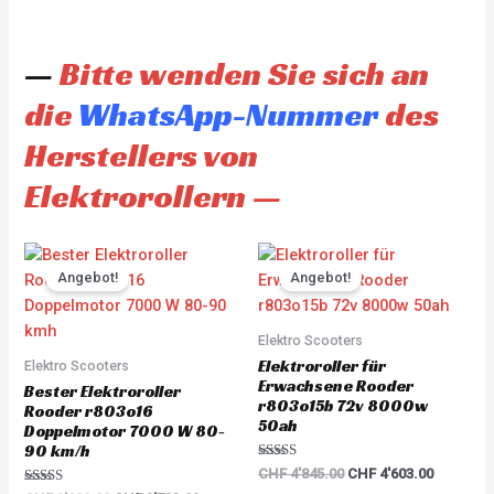
—
Bitte wenden Sie sich an
die
WhatsApp-Nummer
des
Herstellers von
Elektrorollern —
Original
Current
Original
Current
price
price
price
price
Angebot!
Angebot!
was:
is:
was:
is:
CHF 3'930.00.
CHF 3'733.00.
CHF 4'845.00.
CHF 4'60
Elektro Scooters
Elektroroller für
Elektro Scooters
Erwachsene Rooder
Bester Elektroroller
r803o15b 72v 8000w
Rooder r803o16
50ah
Doppelmotor 7000 W 80-
90 km/h
Rated
CHF
4'845.00
CHF
4'603.00
5.00