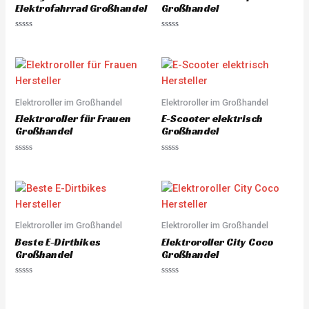
5
5
Elektrofahrrad Großhandel
Großhandel
R
R
a
a
t
t
e
e
d
d
0
0
o
o
u
u
Elektroroller im Großhandel
Elektroroller im Großhandel
t
t
o
o
Elektroroller für Frauen
E-Scooter elektrisch
f
f
5
5
Großhandel
Großhandel
R
R
a
a
t
t
e
e
d
d
0
0
o
o
u
u
Elektroroller im Großhandel
Elektroroller im Großhandel
t
t
o
o
Beste E-Dirtbikes
Elektroroller City Coco
f
f
5
5
Großhandel
Großhandel
R
R
a
a
t
t
e
e