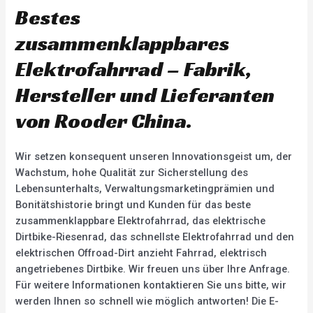
d
d
Bestes
0
0
o
o
u
u
zusammenklappbares
t
t
o
o
f
f
Elektrofahrrad – Fabrik,
5
5
Hersteller und Lieferanten
von Rooder China.
Wir setzen konsequent unseren Innovationsgeist um, der
Wachstum, hohe Qualität zur Sicherstellung des
Lebensunterhalts, Verwaltungsmarketingprämien und
Bonitätshistorie bringt und Kunden für das beste
zusammenklappbare Elektrofahrrad, das elektrische
Dirtbike-Riesenrad, das schnellste Elektrofahrrad und den
elektrischen Offroad-Dirt anzieht Fahrrad, elektrisch
angetriebenes Dirtbike. Wir freuen uns über Ihre Anfrage.
Für weitere Informationen kontaktieren Sie uns bitte, wir
werden Ihnen so schnell wie möglich antworten! Die E-