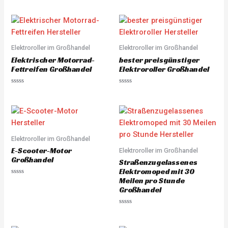
a
a
t
t
e
e
d
d
0
0
o
o
u
u
Elektroroller im Großhandel
Elektroroller im Großhandel
t
t
o
o
Elektrischer Motorrad-
bester preisgünstiger
f
f
5
5
Fettreifen Großhandel
Elektroroller Großhandel
R
R
a
a
t
t
e
e
d
d
0
0
o
o
u
u
Elektroroller im Großhandel
t
t
o
o
E-Scooter-Motor
Elektroroller im Großhandel
f
f
5
5
Großhandel
Straßenzugelassenes
Elektromoped mit 30
Meilen pro Stunde
R
a
Großhandel
t
e
d
R
0
a
o
t
u