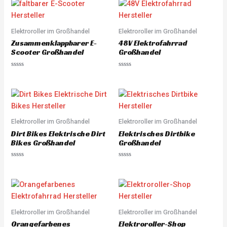
e
t
d
o
0
f
o
5
u
Elektroroller im Großhandel
Elektroroller im Großhandel
t
o
Zusammenklappbarer E-
48V Elektrofahrrad
f
5
Scooter Großhandel
Großhandel
R
R
a
a
t
t
e
e
d
d
0
0
o
o
u
u
Elektroroller im Großhandel
Elektroroller im Großhandel
t
t
o
o
Dirt Bikes Elektrische Dirt
Elektrisches Dirtbike
f
f
5
5
Bikes Großhandel
Großhandel
R
R
a
a
t
t
e
e
d
d
0
0
o
o
u
u
Elektroroller im Großhandel
Elektroroller im Großhandel
t
t
o
o
Orangefarbenes
Elektroroller-Shop
f
f