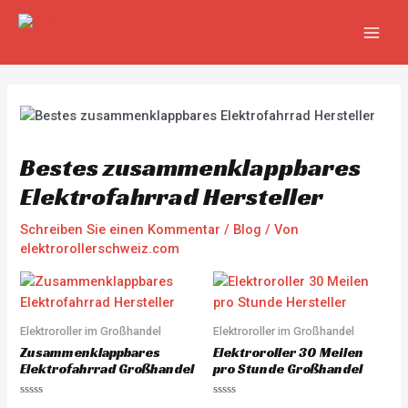
Zum
Beitragsnavigation
MAIN
Inhalt
MEN
springen
Bestes zusammenklappbares
Elektrofahrrad Hersteller
Schreiben Sie einen Kommentar
/
Blog
/ Von
elektrorollerschweiz.com
Elektroroller im Großhandel
Elektroroller im Großhandel
Zusammenklappbares
Elektroroller 30 Meilen
Elektrofahrrad Großhandel
pro Stunde Großhandel
R
R