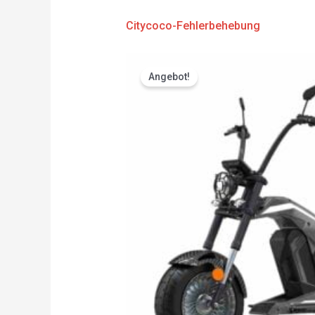
Citycoco-Fehlerbehebung
Original
Current
price
price
Angebot!
was:
is:
CHF 3'783.00.
CHF 3'594.00.