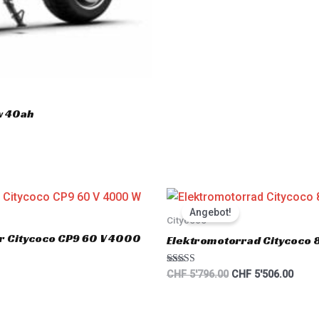
w 40ah
Original
Curre
price
price
Angebot!
was:
is:
Citycoco
CHF 5'796.00.
CHF 5
er Citycoco CP9 60 V 4000
Elektromotorrad Citycoco
Rated
CHF
5'796.00
CHF
5'506.00
5.00
out of 5