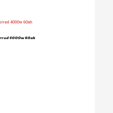
nt
'956.00.
orrad 4000w 60ah