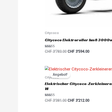
Citycoco
Citycoco Elektroroller hm8 3000
Rated
CHF
3'783.00
CHF
3'594.00
5.00
out of 5
Original
Current
price
price
Angebot!
was:
is:
Citycoco
CHF 3'381.00.
CHF 3'212.00.
Elektrischer Citycoco-Zerkleiner
W
Rated
CHF
3'381.00
CHF
3'212.00
5.00
out of 5