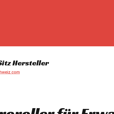
itz Hersteller
chweiz.com
troroller für Er