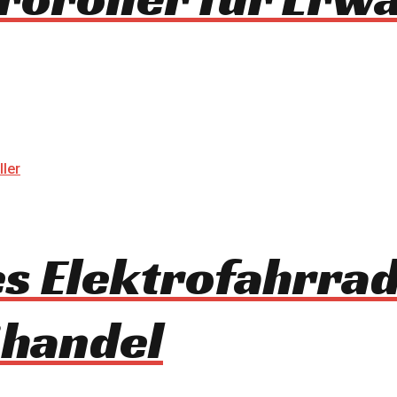
es Elektrofahrrad
ßhandel