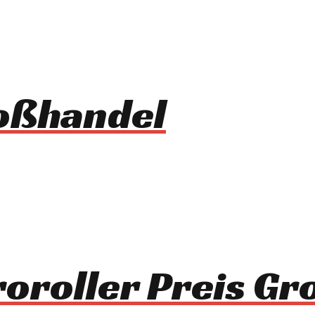
roßhandel
roroller Preis G