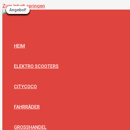
Zum Inhalt springen
Angebot!
Angebot!
Angebot!
Angebot!
Angebot!
Angebot!
Angebot!
Angebot!
Angebot!
Angebot!
Angebot!
Angebot!
HEIM
ELEKTRO SCOOTERS
CITYCOCO
FAHRRÄDER
GROSSHANDEL