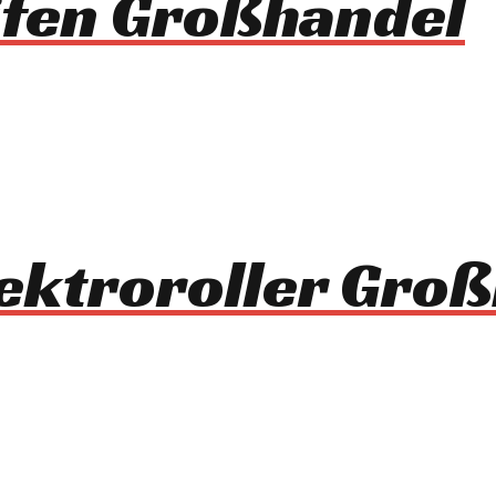
ifen Großhandel
ektroroller Gro