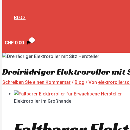
BLOG
CHF
0.00
Dreirädriger Elektroroller mit S
Schreiben Sie einen Kommentar
/
Blog
/ Von
elektrorollers
Elektroroller im Großhandel
Faltbarer Elek