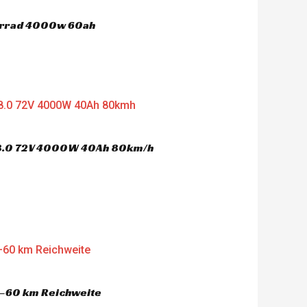
'956.00.
orrad 4000w 60ah
nt
'506.00.
 8.0 72V 4000W 40Ah 80km/h
nt
'394.00.
–60 km Reichweite