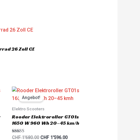
nt
'603.00.
rad 26 Zoll CE
nt
Original
Current
price
price
Angebot!
was:
is:
'700.00.
CHF 1'680.00.
CHF 1'596.00.
Elektro Scooters
r
Rooder Elektroroller GT01s
1650 W 960 Wh 20–45 km/h
Rated
CHF
1'680.00
CHF
1'596.00