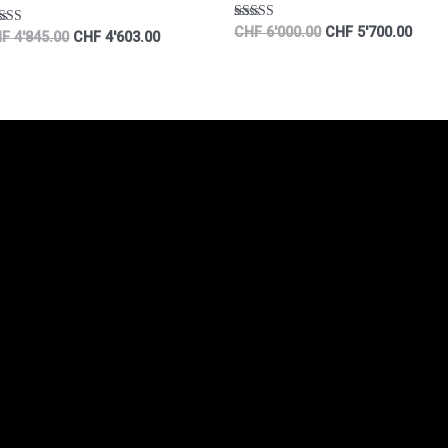
Rated
CHF
6'000.00
CHF
5'700.00
ted
HF
4'845.00
CHF
4'603.00
5.00
00
out of 5
 of 5