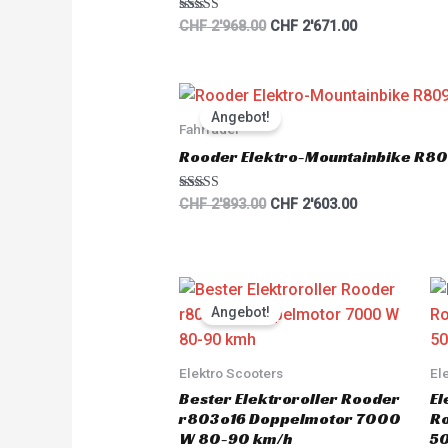
Rated
CHF
2'968.00
CHF
2'671.00
5.00
out of 5
Original
Current
price
price
Angebot!
was:
is:
Fahrräder
CHF 2'893.00.
CHF 2'603.00.
Rooder Elektro-Mountainbike R80
Rated
CHF
2'893.00
CHF
2'603.00
5.00
out of 5
Original
Current
price
price
Angebot!
was:
is:
CHF 3'930.00.
CHF 3'733.00.
Elektro Scooters
El
Bester Elektroroller Rooder
El
r803o16 Doppelmotor 7000
R
W 80-90 km/h
5