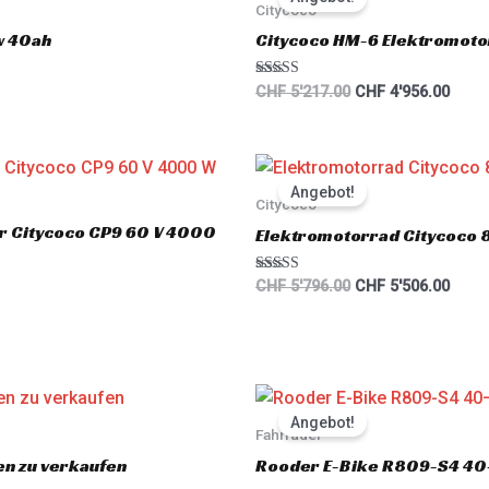
was:
is:
Citycoco
CHF 5'217.00.
CHF 4
w 40ah
Citycoco HM-6 Elektromot
Rated
CHF
5'217.00
CHF
4'956.00
5.00
out of 5
Original
Curre
price
price
Angebot!
was:
is:
Citycoco
CHF 5'796.00.
CHF 5
er Citycoco CP9 60 V 4000
Elektromotorrad Citycoco
Rated
CHF
5'796.00
CHF
5'506.00
5.00
out of 5
Original
Curre
price
price
Angebot!
was:
is:
Fahrräder
CHF 2'660.00.
CHF 2
en zu verkaufen
Rooder E-Bike R809-S4 40