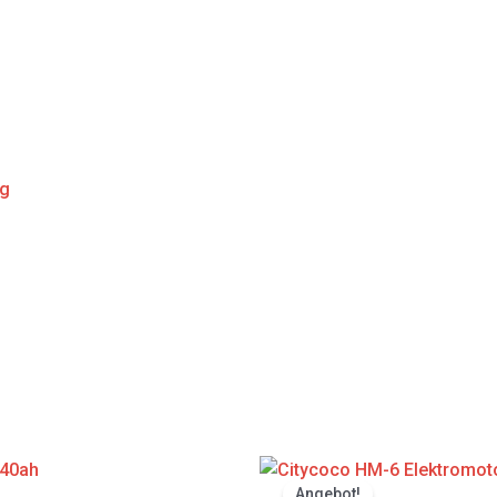
ng
Original
Curre
price
price
Angebot!