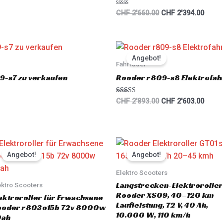
R
CHF
2'660.00
CHF
2'394.00
a
t
e
d
0
Original
Curre
o
price
price
u
Angebot!
was:
is:
Fahrräder
t
o
CHF 2'893.00.
CHF 2
9-s7 zu verkaufen
Rooder r809-s8 Elektrofahr
f
5
Rated
CHF
2'893.00
CHF
2'603.00
5.00
out of 5
Original
Current
Original
Curre
price
price
price
price
Angebot!
Angebot!
was:
is:
was:
is:
CHF 4'845.00.
CHF 4'603.00.
CHF 6'000.00.
CHF 5
Elektro Scooters
Langstrecken-Elektrorolle
ektro Scooters
Rooder XS09, 40–120 km
ektroroller für Erwachsene
Laufleistung, 72 V, 40 Ah,
ooder r803o15b 72v 8000w
10.000 W, 110 km/h
0ah