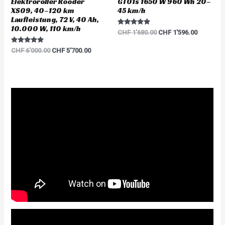
Elektroroller Rooder
GT01s 1650 W 960 Wh 20–
XS09, 40–120 km
45 km/h
Laufleistung, 72 V, 40 Ah,
10.000 W, 110 km/h
Rated
CHF
1'680.00
CHF
1'596.00
5.00
out of 5
Rated
CHF
6'000.00
CHF
5'700.00
5.00
out of 5