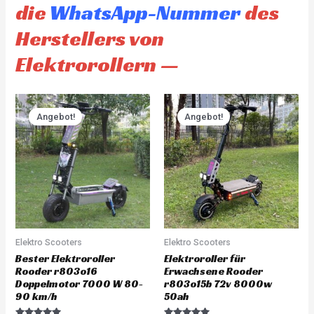
die
WhatsApp-Nummer
des
Herstellers von
Elektrorollern —
Original
Current
Original
Current
price
price
price
price
Angebot!
Angebot!
was:
is:
was:
is:
CHF 3'930.00.
CHF 3'733.00.
CHF 4'845.00.
CHF 4'60
Elektro Scooters
Elektro Scooters
Bester Elektroroller
Elektroroller für
Rooder r803o16
Erwachsene Rooder
Doppelmotor 7000 W 80-
r803o15b 72v 8000w
90 km/h
50ah