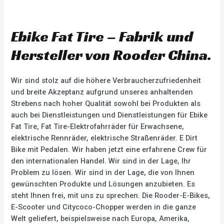
a
R
t
a
e
t
d
e
0
d
Ebike Fat Tire – Fabrik und
o
0
u
o
t
u
Hersteller von Rooder China.
o
t
f
o
5
f
5
Wir sind stolz auf die höhere Verbraucherzufriedenheit
und breite Akzeptanz aufgrund unseres anhaltenden
Strebens nach hoher Qualität sowohl bei Produkten als
auch bei Dienstleistungen und Dienstleistungen für Ebike
Fat Tire, Fat Tire-Elektrofahrräder für Erwachsene,
elektrische Rennräder, elektrische Straßenräder. E Dirt
Bike mit Pedalen. Wir haben jetzt eine erfahrene Crew für
den internationalen Handel. Wir sind in der Lage, Ihr
Problem zu lösen. Wir sind in der Lage, die von Ihnen
gewünschten Produkte und Lösungen anzubieten. Es
steht Ihnen frei, mit uns zu sprechen. Die Rooder-E-Bikes,
E-Scooter und Citycoco-Chopper werden in die ganze
Welt geliefert, beispielsweise nach Europa, Amerika,