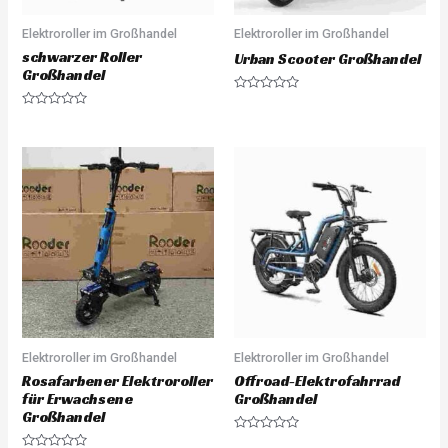
Elektroroller im Großhandel
Elektroroller im Großhandel
schwarzer Roller
Urban Scooter Großhandel
Großhandel
R
a
R
t
a
e
t
d
e
0
d
o
0
u
o
t
u
o
t
f
o
5
f
5
Elektroroller im Großhandel
Elektroroller im Großhandel
Rosafarbener Elektroroller
Offroad-Elektrofahrrad
für Erwachsene
Großhandel
Großhandel
R