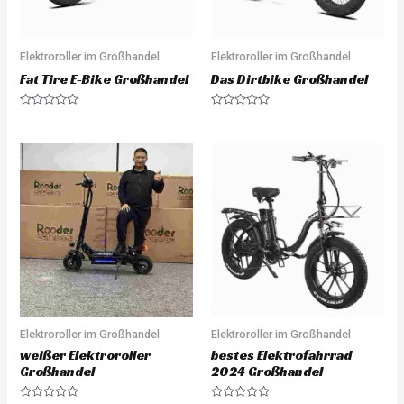
Elektroroller im Großhandel
Elektroroller im Großhandel
Fat Tire E-Bike Großhandel
Das Dirtbike Großhandel
R
R
a
a
t
t
e
e
d
d
0
0
o
o
u
u
t
t
o
o
f
f
5
5
Elektroroller im Großhandel
Elektroroller im Großhandel
weißer Elektroroller
bestes Elektrofahrrad
Großhandel
2024 Großhandel