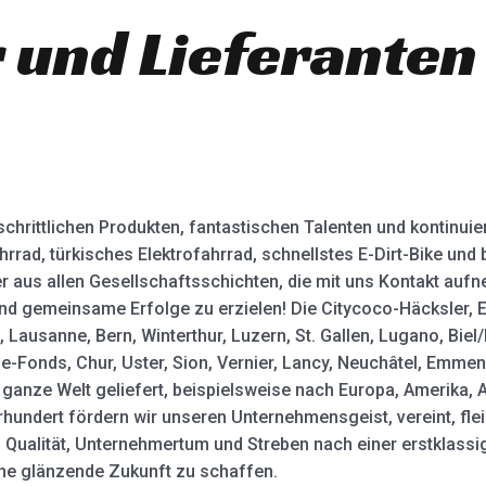
r und Lieferanten
schrittlichen Produkten, fantastischen Talenten und kontinuie
rrad, türkisches Elektrofahrrad, schnellstes E-Dirt-Bike und 
 aus allen Gesellschaftsschichten, die mit uns Kontakt au
 gemeinsame Erfolge zu erzielen! Die Citycoco-Häcksler, Ele
 Lausanne, Bern, Winterthur, Luzern, St. Gallen, Lugano, Biel/
e-Fonds, Chur, Uster, Sion, Vernier, Lancy, Neuchâtel, Emme
ganze Welt geliefert, beispielsweise nach Europa, Amerika, 
hundert fördern wir unseren Unternehmensgeist, vereint, fleiß
auf Qualität, Unternehmertum und Streben nach einer erstklass
ine glänzende Zukunft zu schaffen.