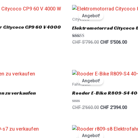
Original
Curre
price
price
Angebot!
was:
is:
Citycoco
CHF 5'796.00.
CHF 5
er Citycoco CP9 60 V 4000
Elektromotorrad Citycoco
Rated
CHF
5'796.00
CHF
5'506.00
5.00
out of 5
Original
Curre
price
price
Angebot!
was:
is:
Fahrräder
CHF 2'660.00.
CHF 2
en zu verkaufen
Rooder E-Bike R809-S4 40
R
CHF
2'660.00
CHF
2'394.00
a
t
e
d
0
Original
Curre
o
price
price
u
Angebot!