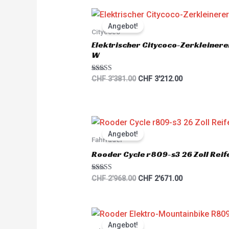
Original
Current
price
price
Angebot!
was:
is:
Citycoco
CHF 3'381.00.
CHF 3'212.00.
Elektrischer Citycoco-Zerkleiner
W
Rated
CHF
3'381.00
CHF
3'212.00
5.00
out of 5
Original
Current
price
price
Angebot!
was:
is:
Fahrräder
CHF 2'968.00.
CHF 2'671.00.
Rooder Cycle r809-s3 26 Zoll Reif
Rated
CHF
2'968.00
CHF
2'671.00
5.00
out of 5
Original
Current
price
price
Angebot!