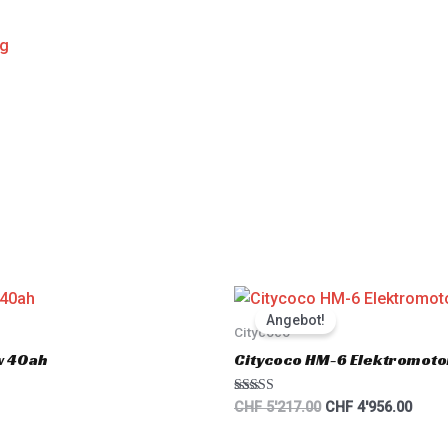
ng
Original
Curre
price
price
Angebot!
was:
is:
Citycoco
CHF 5'217.00.
CHF 4
w 40ah
Citycoco HM-6 Elektromot
Rated
CHF
5'217.00
CHF
4'956.00
5.00
out of 5