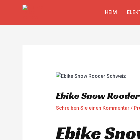
Zum
Beitragsnavigation
Inhalt
HEIM
ELEK
springen
Ebike Snow Rooder
Schreiben Sie einen Kommentar
/
Pr
Ebike Sno