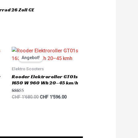
'603.00.
rad 26 Zoll CE
nt
Original
Current
price
price
Angebot!
was:
is:
'700.00.
CHF 1'680.00.
CHF 1'596.00.
Elektro Scooters
r
Rooder Elektroroller GT01s
1650 W 960 Wh 20–45 km/h
Rated
CHF
1'680.00
CHF
1'596.00
5.00
out of 5