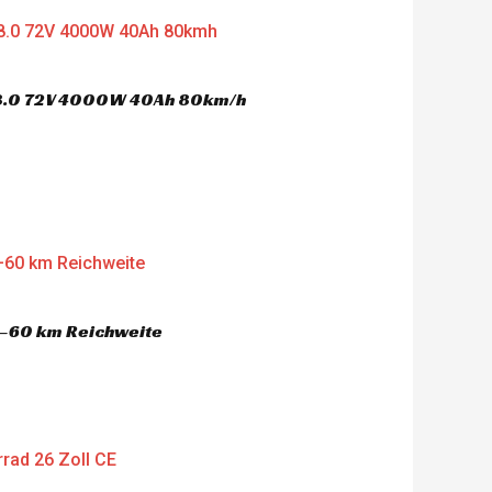
nt
'506.00.
 8.0 72V 4000W 40Ah 80km/h
nt
'394.00.
–60 km Reichweite
nt