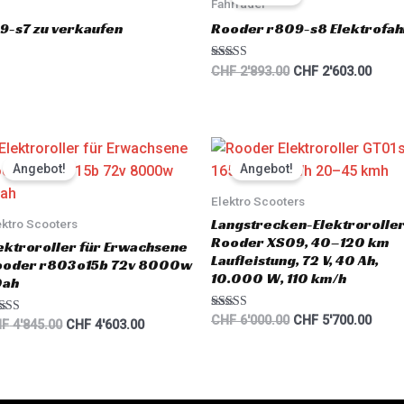
was:
is:
Fahrräder
t
o
CHF 2'893.00.
CHF 2
9-s7 zu verkaufen
Rooder r809-s8 Elektrofahr
f
5
Rated
CHF
2'893.00
CHF
2'603.00
5.00
out of 5
Original
Current
Original
Curre
price
price
price
price
Angebot!
Angebot!
was:
is:
was:
is:
CHF 4'845.00.
CHF 4'603.00.
CHF 6'000.00.
CHF 5
Elektro Scooters
Langstrecken-Elektrorolle
ektro Scooters
Rooder XS09, 40–120 km
ektroroller für Erwachsene
Laufleistung, 72 V, 40 Ah,
ooder r803o15b 72v 8000w
10.000 W, 110 km/h
0ah
Rated
CHF
6'000.00
CHF
5'700.00
ted
HF
4'845.00
CHF
4'603.00
5.00
00
out of 5
 of 5