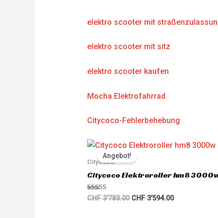
elektro scooter mit straßenzulassu
elektro scooter mit sitz
elektro scooter kaufen
Mocha Elektrofahrrad
Citycoco-Fehlerbehebung
Original
Current
price
price
Angebot!
was:
is:
Citycoco
CHF 3'783.00.
CHF 3'594.00.
Citycoco Elektroroller hm8 3000
Rated
CHF
3'783.00
CHF
3'594.00
5.00
out of 5