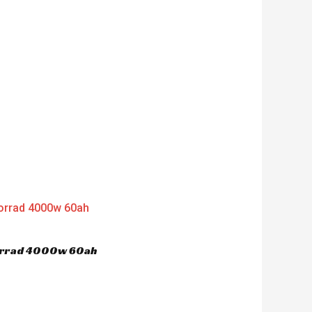
nt
'956.00.
orrad 4000w 60ah