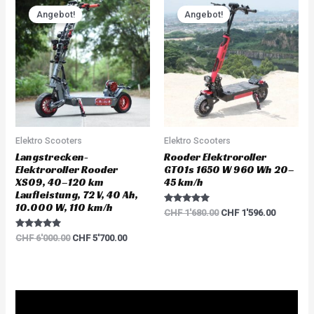
price
price
price
price
Angebot!
Angebot!
was:
is:
was:
is:
CHF 6'000.00.
CHF 5'700.00.
CHF 1'680.00.
CHF 1'59
Elektro Scooters
Elektro Scooters
Langstrecken-
Rooder Elektroroller
Elektroroller Rooder
GT01s 1650 W 960 Wh 20–
XS09, 40–120 km
45 km/h
Laufleistung, 72 V, 40 Ah,
10.000 W, 110 km/h
Rated
CHF
1'680.00
CHF
1'596.00
5.00
out of 5
Rated
CHF
6'000.00
CHF
5'700.00
5.00
out of 5