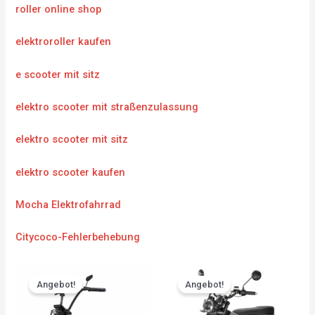
roller online shop
elektroroller kaufen
e scooter mit sitz
elektro scooter mit straßenzulassung
elektro scooter mit sitz
elektro scooter kaufen
Mocha Elektrofahrrad
Citycoco-Fehlerbehebung
Original
Current
Original
Current
price
price
price
price
Angebot!
Angebot!
was:
is:
was:
is:
CHF 3'783.00.
CHF 3'594.00.
CHF 5'217.00.
CHF 4'95