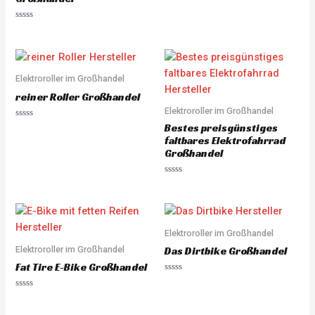
a
t
e
R
d
a
0
t
o
e
u
d
t
0
o
o
Elektroroller im Großhandel
f
u
5
t
reiner Roller Großhandel
o
Elektroroller im Großhandel
f
5
R
Bestes preisgünstiges
a
faltbares Elektrofahrrad
t
e
Großhandel
d
0
o
R
u
a
t
t
o
e
f
d
5
0
o
Elektroroller im Großhandel
u
Elektroroller im Großhandel
t
Das Dirtbike Großhandel
o
Fat Tire E-Bike Großhandel
f
5
R
a
R
t
a
e
t
d