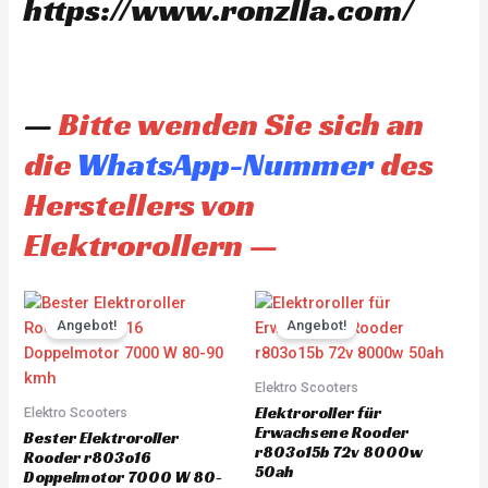
https://www.ronzlla.com/
—
Bitte wenden Sie sich an
die
WhatsApp-Nummer
des
Herstellers von
Elektrorollern —
Original
Current
Original
Current
price
price
price
price
Angebot!
Angebot!
was:
is:
was:
is:
CHF 3'930.00.
CHF 3'733.00.
CHF 4'845.00.
CHF 4'60
Elektro Scooters
Elektroroller für
Elektro Scooters
Erwachsene Rooder
Bester Elektroroller
r803o15b 72v 8000w
Rooder r803o16
50ah
Doppelmotor 7000 W 80-