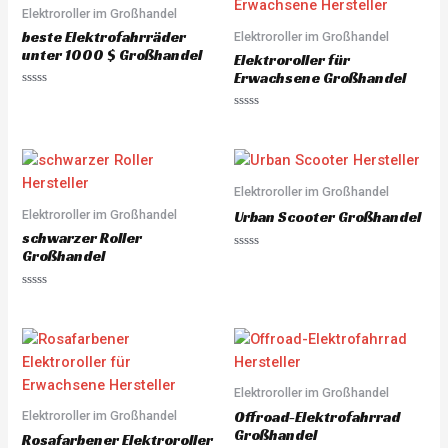
0
f
o
Elektroroller im Großhandel
5
u
beste Elektrofahrräder
Elektroroller im Großhandel
t
o
unter 1000 $ Großhandel
Elektroroller für
f
5
Erwachsene Großhandel
R
a
R
t
a
e
t
d
e
0
d
o
0
u
o
Elektroroller im Großhandel
t
u
o
Elektroroller im Großhandel
t
Urban Scooter Großhandel
f
o
5
schwarzer Roller
f
5
Großhandel
R
a
t
e
R
d
a
0
t
o
e
u
d
t
0
o
o
f
u
5
Elektroroller im Großhandel
t
o
Offroad-Elektrofahrrad
Elektroroller im Großhandel
f
5
Großhandel
Rosafarbener Elektroroller