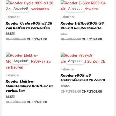
Original
Current
Original
Current
price
price
price
price
Angebot!
Angebot!
was:
is:
was:
is:
CHF 2'968.00.
CHF 2'671.00.
CHF 2'660.00.
CHF 2'39
Fahrräder
Fahrräder
Rooder Cycle r809-s3 26
Rooder E-Bike R809-S4
Zoll Reifen zu verkaufen
40–60 km Reichweite
Rated
R
CHF
2'968.00
CHF
2'671.00
CHF
2'660.00
CHF
2'394.00
5.00
a
out of 5
t
e
d
0
Original
Current
Original
Current
o
price
price
price
price
u
Angebot!
Angebot!
was:
is:
was:
is:
t
o
CHF 2'893.00.
CHF 2'603.00.
CHF 2'893.00.
CHF 2'60
Fahrräder
f
5
Rooder r809-s8
Fahrräder
Elektrofahrrad 26 Zoll CE
Rooder Elektro-
Mountainbike R809-s7 zu
verkaufen
Rated
CHF
2'893.00
CHF
2'603.00
5.00
out of 5
Rated
CHF
2'893.00
CHF
2'603.00
5.00
out of 5