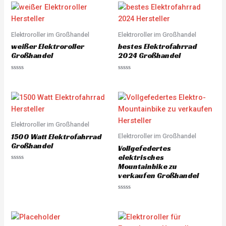
e
0
d
o
0
u
o
t
u
o
Elektroroller im Großhandel
Elektroroller im Großhandel
t
f
o
5
weißer Elektroroller
bestes Elektrofahrrad
f
5
Großhandel
2024 Großhandel
R
R
a
a
t
t
e
e
d
d
0
0
o
o
u
u
Elektroroller im Großhandel
t
t
o
o
1500 Watt Elektrofahrrad
Elektroroller im Großhandel
f
f
5
5
Großhandel
Vollgefedertes
elektrisches
Mountainbike zu
R
a
verkaufen Großhandel
t
e
d
R
0
a
o
t
u
e
t
d
o