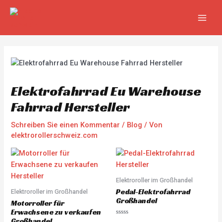
Zum
Beitragsnavigation
MAIN
Inhalt
MEN
springen
Elektrofahrrad Eu Warehouse
Fahrrad Hersteller
Schreiben Sie einen Kommentar
/
Blog
/ Von
elektrorollerschweiz.com
Elektroroller im Großhandel
Pedal-Elektrofahrrad
Elektroroller im Großhandel
Großhandel
Motorroller für
Erwachsene zu verkaufen
Großhandel
R