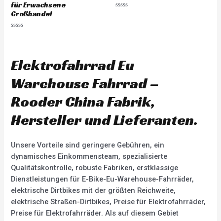
für Erwachsene
Großhandel
R
a
t
e
R
d
a
0
t
o
e
u
d
Elektrofahrrad Eu
t
0
o
o
f
u
Warehouse Fahrrad –
5
t
o
f
Rooder China Fabrik,
5
Hersteller und Lieferanten.
Unsere Vorteile sind geringere Gebühren, ein
dynamisches Einkommensteam, spezialisierte
Qualitätskontrolle, robuste Fabriken, erstklassige
Dienstleistungen für E-Bike-Eu-Warehouse-Fahrräder,
elektrische Dirtbikes mit der größten Reichweite,
elektrische Straßen-Dirtbikes, Preise für Elektrofahrräder,
Preise für Elektrofahrräder. Als auf diesem Gebiet