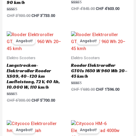
90 km/h
Rated
CHF
4'845.00
CHF
4'603.00
5.00
Rated
out of 5
CHF
3'930.00
CHF
3'733.00
5.00
out of 5
Original
Current
Original
Current
price
price
price
price
Angebot!
Angebot!
was:
is:
was:
is:
CHF 6'000.00.
CHF 5'700.00.
CHF 1'680.00.
CHF 1'59
Elektro Scooters
Elektro Scooters
Langstrecken-
Rooder Elektroroller
Elektroroller Rooder
GT01s 1650 W 960 Wh 20–
XS09, 40–120 km
45 km/h
Laufleistung, 72 V, 40 Ah,
10.000 W, 110 km/h
Rated
CHF
1'680.00
CHF
1'596.00
5.00
out of 5
Rated
CHF
6'000.00
CHF
5'700.00
5.00
out of 5
Original
Current
Original
Current
price
price
price
price
Angebot!
Angebot!
was:
is:
was:
is: